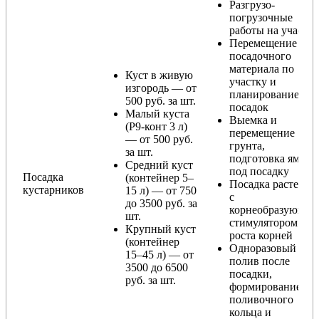
Разгрузо-
погрузочные
работы на участке
Перемещение
посадочного
материала по
Куст в живую
участку и
изгородь — от
планирование
500 руб. за шт.
посадок
Малый куста
Выемка и
(Р9-конт 3 л)
перемещение
— от 500 руб.
грунта,
за шт.
подготовка ямы
Средний куст
под посадку
Посадка
(контейнер 5–
Посадка растения
кустарников
15 л) — от 750
с
до 3500 руб. за
корнеобразующи
шт.
стимулятором
Крупный куст
роста корней
(контейнер
Одноразовый
15–45 л) — от
полив после
3500 до 6500
посадки,
руб. за шт.
формирование
поливочного
кольца и