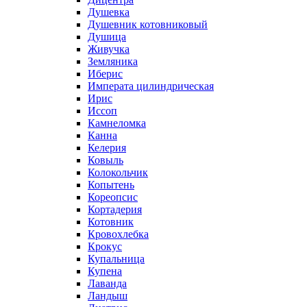
Душевка
Душевник котовниковый
Душица
Живучка
Земляника
Иберис
Императа цилиндрическая
Ирис
Иссоп
Камнеломка
Канна
Келерия
Ковыль
Колокольчик
Копытень
Кореопсис
Кортадерия
Котовник
Кровохлебка
Крокус
Купальница
Купена
Лаванда
Ландыш