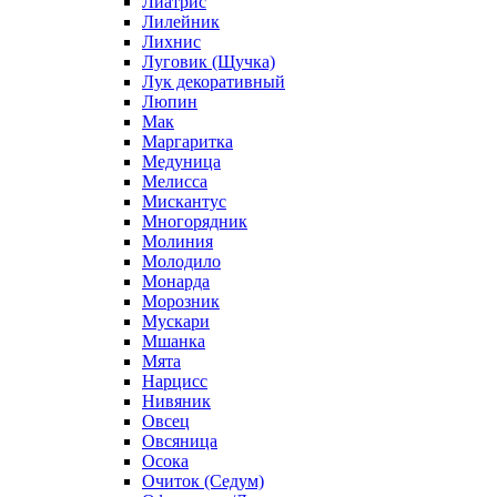
Лиатрис
Лилейник
Лихнис
Луговик (Щучка)
Лук декоративный
Люпин
Мак
Маргаритка
Медуница
Мелисса
Мискантус
Многорядник
Молиния
Молодило
Монарда
Морозник
Мускари
Мшанка
Мята
Нарцисс
Нивяник
Овсец
Овсяница
Осока
Очиток (Седум)