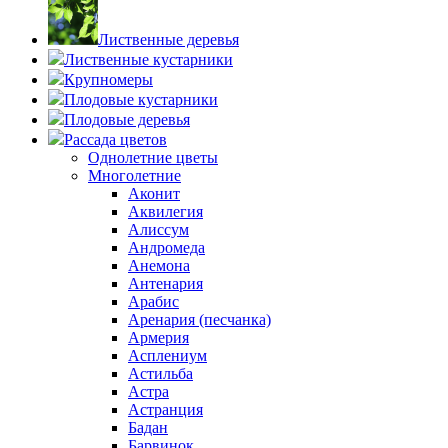
Лиственные деревья
Лиственные кустарники
Крупномеры
Плодовые кустарники
Плодовые деревья
Рассада цветов
Однолетние цветы
Многолетние
Аконит
Аквилегия
Алиссум
Андромеда
Анемона
Антенария
Арабис
Аренария (песчанка)
Армерия
Асплениум
Астильба
Астра
Астранция
Бадан
Барвинок