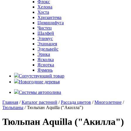
Флокс
Хелона
Хоста
Хризантема
Цимицифуга
Чистец
Шалфей
Элимус
Эхинацея
Эдельвейс
Эрика
Ясколка
Яснотка
Ячмень
Сопутствующий товар
Новогодние деревья
Системы автополива
Главная
/
Каталог растений
/
Рассада цветов
/
Многолетние
/
Тюльпаны
/ Тюльпан Aquilla ("Акилла")
Тюльпан Aquilla ("Акилла")