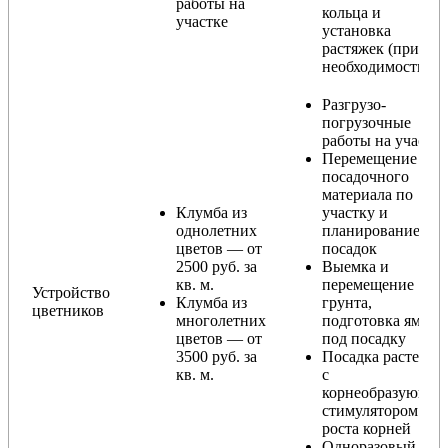
работы на
кольца и
участке
установка
растяжек (при
необходимости)
Разгрузо-
погрузочные
работы на участке
Перемещение
посадочного
материала по
Клумба из
участку и
однолетних
планирование
цветов — от
посадок
2500 руб. за
Выемка и
кв. м.
перемещение
Устройство
Клумба из
грунта,
цветников
многолетних
подготовка ямы
цветов — от
под посадку
3500 руб. за
Посадка растений
кв. м.
с
корнеобразующи
стимулятором
роста корней
Одноразовый