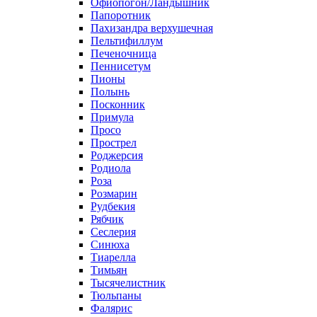
Офиопогон/Ландышник
Папоротник
Пахизандра верхушечная
Пельтифиллум
Печеночница
Пеннисетум
Пионы
Полынь
Посконник
Примула
Просо
Прострел
Роджерсия
Родиола
Роза
Розмарин
Рудбекия
Рябчик
Сеслерия
Синюха
Тиарелла
Тимьян
Тысячелистник
Тюльпаны
Фалярис