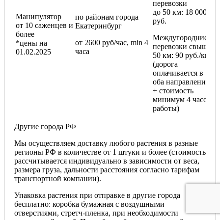
перевозки
до 50 км
: 18 000
Манипулятор
по районам
города
руб.
от 10 саженцев и
Екатеринбург
более
Междугородние
от 2600 руб/час, min 4
*цены на
перевозки
свыше
часа
01.02.2025
50 км
: 90 руб./км
(дорога
оплачивается в
оба направления
+ стоимость
минимум 4 часов
работы)
Другие города РФ
Мы осуществляем доставку любого растения в разные
регионы РФ в количестве от 1 штуки и более (стоимость
рассчитывается индивидуально в зависимости от веса,
размера груза, дальности расстояния согласно тарифам
транспортной компании).
Упаковка растения при отправке в другие города
бесплатно: коробка бумажная с воздушными
отверстиями, стретч-пленка, при необходимости