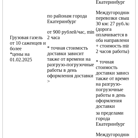
Екатеринбург
Междугородние
по районам
города
перевозки
свыше
Екатеринбург
30 км
: 27 руб./км
(дорога
от 900 рублей/час, min
оплачивается в
Грузовая газель
2 часа
оба направления
от 10 саженцев и
+ стоимость min
* точная стоимость
более
2 часов работы)
доставки зависит
*цены на
также от времени на
01.02.2025
* точная
разгрузо-погрузочные
стоимость
работы в день
доставки зависит
оформления доставки
также от времени
>
на разгрузо-
погрузочные
работы в день
оформления
доставки
за пределами
города
Екатеринбург
Междугородние