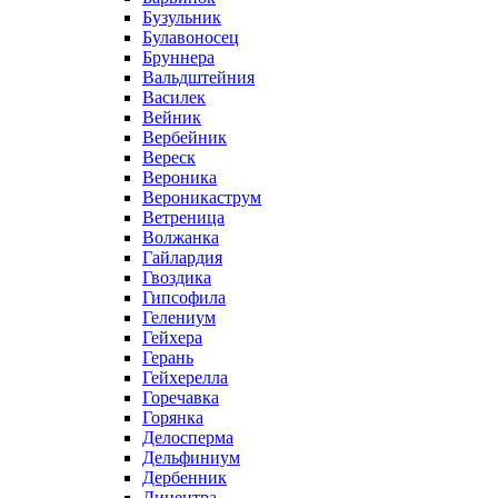
Бузульник
Булавоносец
Бруннера
Вальдштейния
Василек
Вейник
Вербейник
Вереск
Вероника
Вероникаструм
Ветреница
Волжанка
Гайлардия
Гвоздика
Гипсофила
Гелениум
Гейхера
Герань
Гейхерелла
Горечавка
Горянка
Делосперма
Дельфиниум
Дербенник
Дицентра