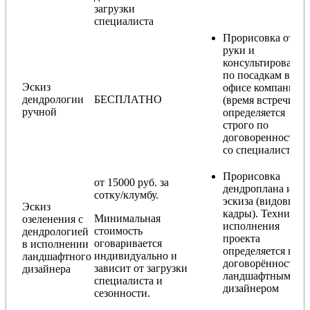
загрузки
специалиста
Прорисовка от
руки и
консультирование
по посадкам в
Эскиз
офисе компании
дендрологии
БЕСПЛАТНО
(время встречи
ручной
определяется
строго по
договоренности
со специалистом)
Прорисовка
от 15000 руб. за
дендроплана и
сотку/клумбу.
эскиза (видовые
Эскиз
кадры). Техника
Минимальная
озеленения с
исполнения
стоимость
дендрологией
проекта
оговаривается
в исполнении
определяется по
индивидуально и
ландшафтного
договорённости с
зависит от загрузки
дизайнера
ландшафтным
специалиста и
дизайнером
сезонности.