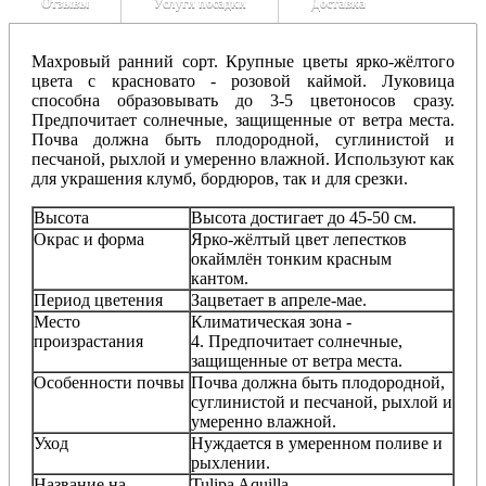
Отзывы
Услуги посадки
Доставка
Махровый ранний сорт. Крупные цветы ярко-жёлтого
цвета с красновато - розовой каймой. Луковица
способна образовывать до 3-5 цветоносов сразу.
Предпочитает солнечные, защищенные от ветра места.
Почва должна быть плодородной, суглинистой и
песчаной, рыхлой и умеренно влажной. Используют как
для украшения клумб, бордюров, так и для срезки.
Высота
Высота достигает до 45-50 см.
Окрас и форма
Ярко-жёлтый цвет лепестков
окаймлён тонким красным
кантом.
Период цветения
Зацветает в апреле-мае.
Место
Климатическая зона -
произрастания
4.
Предпочитает солнечные,
защищенные от ветра места.
Особенности почвы
Почва должна быть плодородной,
суглинистой и песчаной, рыхлой и
умеренно влажной.
Уход
Нуждается в умеренном поливе и
рыхлении.
Название на
Tulipa Aquilla