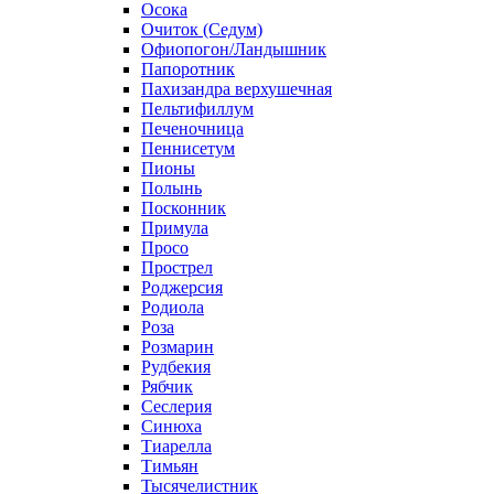
Осока
Очиток (Седум)
Офиопогон/Ландышник
Папоротник
Пахизандра верхушечная
Пельтифиллум
Печеночница
Пеннисетум
Пионы
Полынь
Посконник
Примула
Просо
Прострел
Роджерсия
Родиола
Роза
Розмарин
Рудбекия
Рябчик
Сеслерия
Синюха
Тиарелла
Тимьян
Тысячелистник