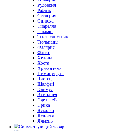
Рудбекия
Рябчик
Сеслерия
Синюха
Тиарелла
Тимьян
Тысячелистник
Тюльпаны
Фалярис
Флокс
Хелона
Хоста
Хризантема
Цимицифуга
Чистец
Шалфей
Элимус
Эхинацея
Эдельвейс
Эрика
Ясколка
Яснотка
Ячмень
Сопутствующий товар