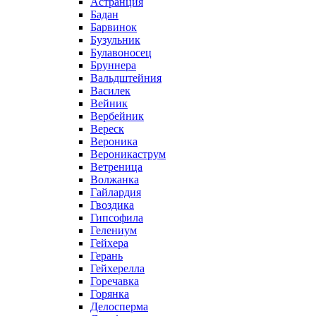
Астранция
Бадан
Барвинок
Бузульник
Булавоносец
Бруннера
Вальдштейния
Василек
Вейник
Вербейник
Вереск
Вероника
Вероникаструм
Ветреница
Волжанка
Гайлардия
Гвоздика
Гипсофила
Гелениум
Гейхера
Герань
Гейхерелла
Горечавка
Горянка
Делосперма