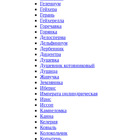
Гелениум
Гейхера
Герань
Гейхерелла
Горечавка
Горянка
Делосперма
Дельфиниум
Дербенник
Дицентра
Душевка
Душевник котовниковый
Душица
Живучка
Земляника
Иберис
Императа цилиндрическая
Ирис
Иссоп
Камнеломка
Канна
Келерия
Ковыль
Колокольчик
Копытень