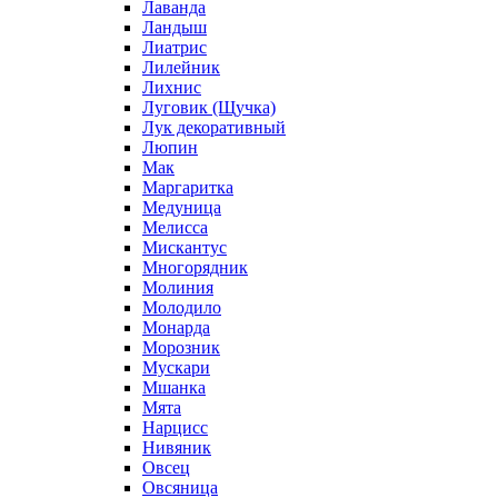
Лаванда
Ландыш
Лиатрис
Лилейник
Лихнис
Луговик (Щучка)
Лук декоративный
Люпин
Мак
Маргаритка
Медуница
Мелисса
Мискантус
Многорядник
Молиния
Молодило
Монарда
Морозник
Мускари
Мшанка
Мята
Нарцисс
Нивяник
Овсец
Овсяница