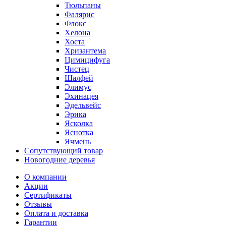
Тюльпаны
Фалярис
Флокс
Хелона
Хоста
Хризантема
Цимицифуга
Чистец
Шалфей
Элимус
Эхинацея
Эдельвейс
Эрика
Ясколка
Яснотка
Ячмень
Сопутствующий товар
Новогодние деревья
О компании
Акции
Сертификаты
Отзывы
Оплата и доставка
Гарантии