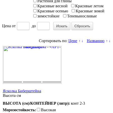
Растения для глины
Красивые весной
Красивые летом
Красивые осенью
Красивые зимой
зимостойкие
Теневыносливые
Цена
от
до
Сбросить
Сортировать по:
Цене
Названию
↑
↓
↑
↓
Ясколка Биберштейна
Высота
см
ВЫСОТА (см)/КОНТЕЙНЕР (литр):
конт 2-3
Морозостойкость:
Высокая