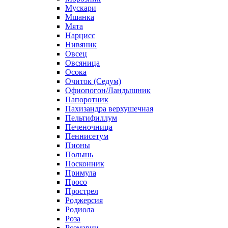
Мускари
Мшанка
Мята
Нарцисс
Нивяник
Овсец
Овсяница
Осока
Очиток (Седум)
Офиопогон/Ландышник
Папоротник
Пахизандра верхушечная
Пельтифиллум
Печеночница
Пеннисетум
Пионы
Полынь
Посконник
Примула
Просо
Прострел
Роджерсия
Родиола
Роза
Розмарин