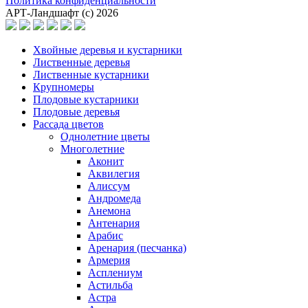
Политика конфиденциальности
АРТ-Ландшафт (с) 2026
Хвойные деревья и кустарники
Лиственные деревья
Лиственные кустарники
Крупномеры
Плодовые кустарники
Плодовые деревья
Рассада цветов
Однолетние цветы
Многолетние
Аконит
Аквилегия
Алиссум
Андромеда
Анемона
Антенария
Арабис
Аренария (песчанка)
Армерия
Асплениум
Астильба
Астра