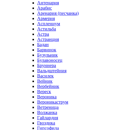
Антенария
Арабис
Аренария (песчанка)
Армерия
Асплениум
Астильба
Астра
Астранция
Бадан
Барвинок
Бузульник
Булавоносец
Бруннера
Вальдштейния
Василек
Вейник
Вербейник
Вереск
Вероника
Вероникаструм
Ветреница
Волжанка
Гайлардия
Гвоздика
Гипсофила