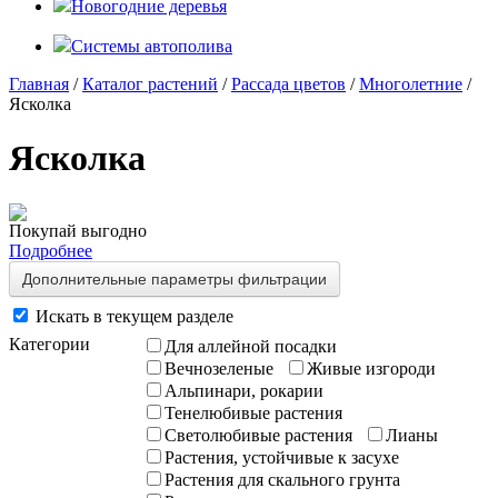
Новогодние деревья
Системы автополива
Главная
/
Каталог растений
/
Рассада цветов
/
Многолетние
/
Ясколка
Ясколка
Покупай выгодно
Подробнее
Дополнительные параметры фильтрации
Искать в текущем разделе
Категории
Для аллейной посадки
Вечнозеленые
Живые изгороди
Альпинари, рокарии
Тенелюбивые растения
Светолюбивые растения
Лианы
Растения, устойчивые к засухе
Растения для скального грунта