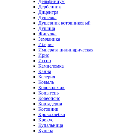
Дельфиниум
Дербенник
Дицентра
Душевка
Душевник котовниковый
Душица
Живучка
Земляника
Иберис
Императа цилиндрическая
Ирис
Иссоп
Камнеломка
Канна
Келерия
Ковыль
Колокольчик
Копытень
Кореопсис
Кортадерия
Котовник
Кровохлебка
Крокус
Купальница
Купена