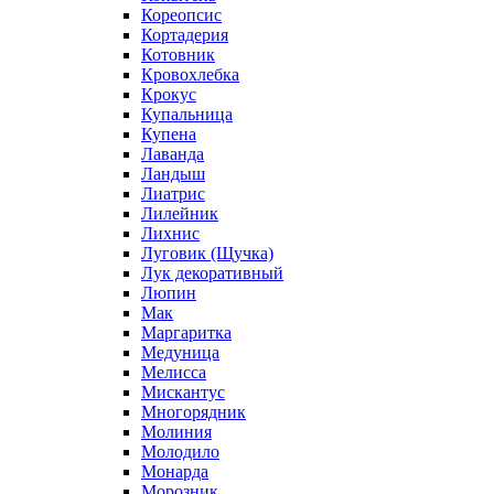
Кореопсис
Кортадерия
Котовник
Кровохлебка
Крокус
Купальница
Купена
Лаванда
Ландыш
Лиатрис
Лилейник
Лихнис
Луговик (Щучка)
Лук декоративный
Люпин
Мак
Маргаритка
Медуница
Мелисса
Мискантус
Многорядник
Молиния
Молодило
Монарда
Морозник