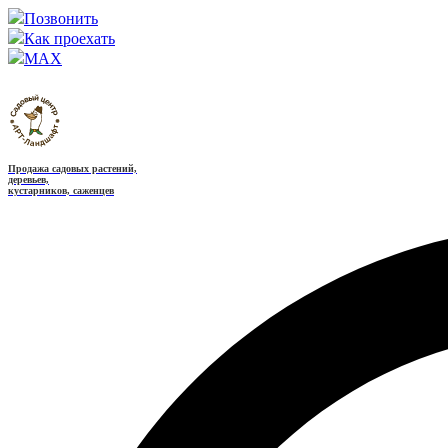
Позвонить
Как проехать
MAX
Продажа садовых растений,
деревьев,
кустарников, саженцев