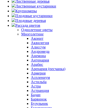
Лиственные деревья
Лиственные кустарники
Крупномеры
Плодовые кустарники
Плодовые деревья
Рассада цветов
Однолетние цветы
Многолетние
Аконит
Аквилегия
Алиссум
Андромеда
Анемона
Антенария
Арабис
Аренария (песчанка)
Армерия
Асплениум
Астильба
Астра
Астранция
Бадан
Барвинок
Бузульник
Булавоносец