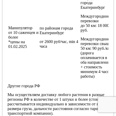
города
Екатеринбург
Междугородние
перевозки
до 50 км
: 18 000
Манипулятор
по районам
города
руб.
от 10 саженцев и
Екатеринбург
более
Междугородние
от 2600 руб/час, min 4
*цены на
перевозки
свыше
часа
01.02.2025
50 км
: 90 руб./км
(дорога
оплачивается в
оба направления
+ стоимость
минимум 4 часов
работы)
Другие города РФ
Мы осуществляем доставку любого растения в разные
регионы РФ в количестве от 1 штуки и более (стоимость
рассчитывается индивидуально в зависимости от веса,
размера груза, дальности расстояния согласно тарифам
транспортной компании).