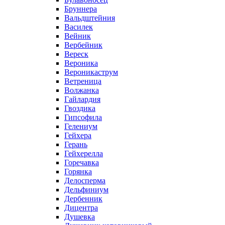
Бруннера
Вальдштейния
Василек
Вейник
Вербейник
Вереск
Вероника
Вероникаструм
Ветреница
Волжанка
Гайлардия
Гвоздика
Гипсофила
Гелениум
Гейхера
Герань
Гейхерелла
Горечавка
Горянка
Делосперма
Дельфиниум
Дербенник
Дицентра
Душевка