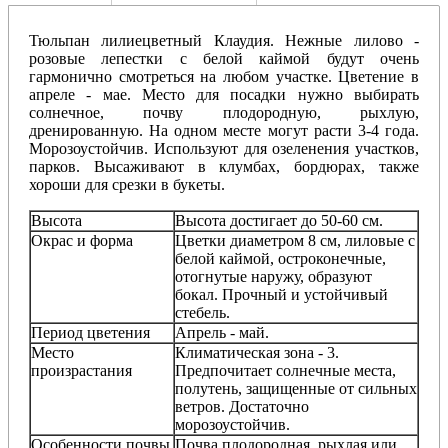
Тюльпан лилиецветный Клаудия. Нежные лилово -
розовые лепестки с белой каймой будут очень
гармонично смотреться на любом участке. Цветение в
апреле - мае. Место для посадки нужно выбирать
солнечное, почву плодородную, рыхлую,
дренированную. На одном месте могут расти 3-4 года.
Морозоустойчив. Используют для озеленения участков,
парков. Высаживают в клумбах, бордюрах, также
хороши для срезки в букеты.
Высота
Высота достигает до 50-60 см.
Окрас и форма
Цветки диаметром 8 см, лиловые с
белой каймой, остроконечные,
отогнутые наружу, образуют
бокал.
Прочный и устойчивый
стебель.
Период цветения
Апрель - май.
Место
Климатическая зона - 3.
произрастания
Предпочитает солнечные места,
полутень, защищенные от сильных
ветров. Достаточно
морозоустойчив.
Особенности почвы
Почва плодородная, рыхлая или