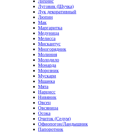
Лихнис
Луговик (Щучка)
Лук декоративный
Люпин
Мак
Маргаритка
Медуница
Мелисса
Мискантус
Многорядник
Молиния
Молодило
Монарда
Морозник
Мускари
Мшанка
Мята
Нарцисс
Нивяник
Овсец
Овсяница
Осока
Очиток (Седум)
Офиопогон/Ландышник
Папоротник