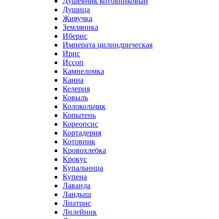
Душевник котовниковый
Душица
Живучка
Земляника
Иберис
Императа цилиндрическая
Ирис
Иссоп
Камнеломка
Канна
Келерия
Ковыль
Колокольчик
Копытень
Кореопсис
Кортадерия
Котовник
Кровохлебка
Крокус
Купальница
Купена
Лаванда
Ландыш
Лиатрис
Лилейник