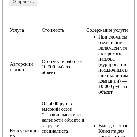
Услуга
Стоимость
Содержание услуги
При сложном
озеленении
включаем услугу
авторского
надзора
Стоимость работ от
Авторский
(курирование
10 000 руб. за
надзор
посадочных работ
объект
специалистом
компании) — от
10 000 руб. за
объект
От 5000 руб. в
высокий сезон
* в зависимости от
дальности объекта и
загрузки
Выезд на участок
Консультация
специалиста
Клиента для
по
консультирования