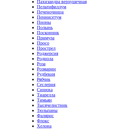
Пахизандра верхушечная
Пельтифиллум
Печеночница
Пеннисетум
Пионы
Полынь
Посконник
Примула
Просо
Прострел
Роджерсия
Родиола
Роза
Розмарин
Рудбекия
Рябчик
Сеслерия
Синюха
Тиарелла
Тимьян
Тысячелистник
Тюльпаны
Фалярис
Флокс
Хелона