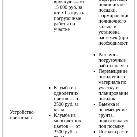
вручную — от
полив после
15 000 руб. за
посадки,
шт. • Разгрузо-
формирование
погрузочные
поливочного
работы на
кольца и
участке
установка
растяжек (при
необходимости)
Разгрузо-
погрузочные
работы на участке
Перемещение
посадочного
материала по
Клумба из
участку и
однолетних
планирование
цветов — от
посадок
2500 руб. за
Выемка и
кв. м.
перемещение
Устройство
Клумба из
грунта,
цветников
многолетних
подготовка ямы
цветов — от
под посадку
3500 руб. за
Посадка растений