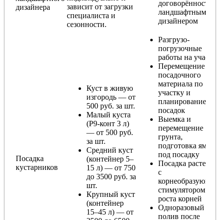
договорённости с
зависит от загрузки
дизайнера
ландшафтным
специалиста и
дизайнером
сезонности.
Разгрузо-
погрузочные
работы на участке
Перемещение
посадочного
материала по
Куст в живую
участку и
изгородь — от
планирование
500 руб. за шт.
посадок
Малый куста
Выемка и
(Р9-конт 3 л)
перемещение
— от 500 руб.
грунта,
за шт.
подготовка ямы
Средний куст
под посадку
Посадка
(контейнер 5–
Посадка растения
кустарников
15 л) — от 750
с
до 3500 руб. за
корнеобразующи
шт.
стимулятором
Крупный куст
роста корней
(контейнер
Одноразовый
15–45 л) — от
полив после