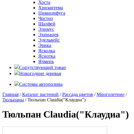
Хоста
Хризантема
Цимицифуга
Чистец
Шалфей
Элимус
Эхинацея
Эдельвейс
Эрика
Ясколка
Яснотка
Ячмень
Сопутствующий товар
Новогодние деревья
Системы автополива
Главная
/
Каталог растений
/
Рассада цветов
/
Многолетние
/
Тюльпаны
/ Тюльпан Claudia("Клаудиа")
Тюльпан Claudia("Клаудиа")