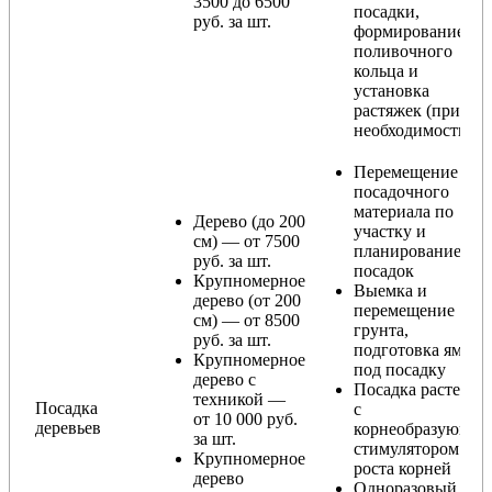
3500 до 6500
посадки,
руб. за шт.
формирование
поливочного
кольца и
установка
растяжек (при
необходимости)
Перемещение
посадочного
материала по
Дерево (до 200
участку и
см) — от 7500
планирование
руб. за шт.
посадок
Крупномерное
Выемка и
дерево (от 200
перемещение
см) — от 8500
грунта,
руб. за шт.
подготовка ямы
Крупномерное
под посадку
дерево с
Посадка растения
техникой —
Посадка
с
от 10 000 руб.
деревьев
корнеобразующи
за шт.
стимулятором
Крупномерное
роста корней
дерево
Одноразовый