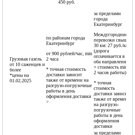
450 руб.
за пределами
города
Екатеринбург
Междугородние
по районам
города
перевозки
свыше
Екатеринбург
30 км
: 27 руб./км
(дорога
от 900 рублей/час, min
оплачивается в
Грузовая газель
2 часа
оба направления
от 10 саженцев и
+ стоимость min
* точная стоимость
более
2 часов работы)
доставки зависит
*цены на
также от времени на
01.02.2025
* точная
разгрузо-погрузочные
стоимость
работы в день
доставки зависит
оформления доставки
также от времени
>
на разгрузо-
погрузочные
работы в день
оформления
доставки
за пределами