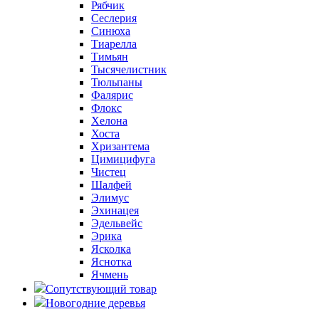
Рябчик
Сеслерия
Синюха
Тиарелла
Тимьян
Тысячелистник
Тюльпаны
Фалярис
Флокс
Хелона
Хоста
Хризантема
Цимицифуга
Чистец
Шалфей
Элимус
Эхинацея
Эдельвейс
Эрика
Ясколка
Яснотка
Ячмень
Сопутствующий товар
Новогодние деревья