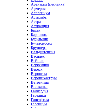
Аренария (песчанка)
Армерия
Асплениум
Астильба
Астра
Астранция
Бадан
Барвинок
Бузульник
Булавоносец
Бруннера
Вальдштейния
Василек
Вейник
Вербейник
Вереск
Вероника
Вероникаструм
Ветреница
Волжанка
Гайлардия
Гвоздика
Гипсофила
Гелениум