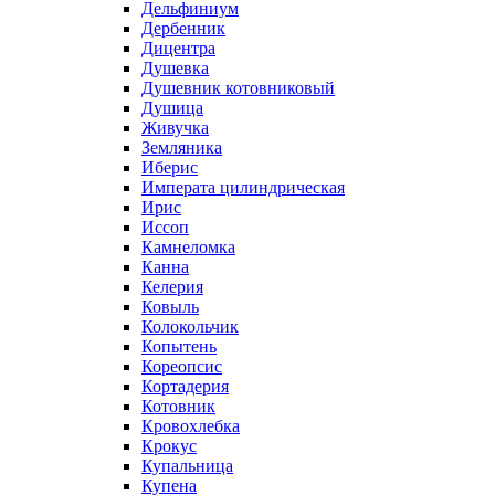
Дельфиниум
Дербенник
Дицентра
Душевка
Душевник котовниковый
Душица
Живучка
Земляника
Иберис
Императа цилиндрическая
Ирис
Иссоп
Камнеломка
Канна
Келерия
Ковыль
Колокольчик
Копытень
Кореопсис
Кортадерия
Котовник
Кровохлебка
Крокус
Купальница
Купена