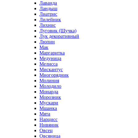
Лаванда
Ландыш
Лиатрис
Лилейник
Лихнис
Луговик (Щучка)
Лук декоративный
Люпин
Мак
Маргаритка
Медуница
Мелисса
Мискантус
Многорядник
Молиния
Молодило
Монарда
Морозник
Мускари
Мшанка
Мята
Нарцисс
Нивяник
Овсец
Овсяница