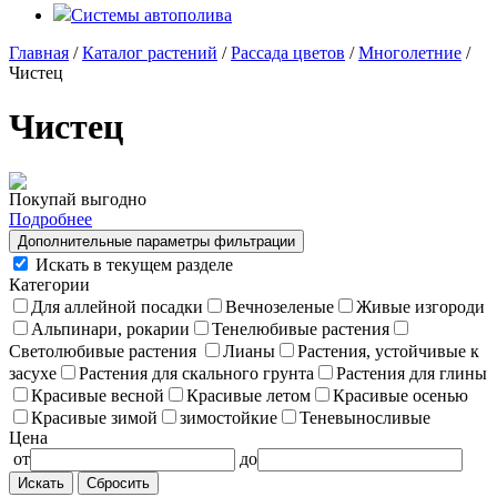
Системы автополива
Главная
/
Каталог растений
/
Рассада цветов
/
Многолетние
/
Чистец
Чистец
Покупай выгодно
Подробнее
Дополнительные параметры фильтрации
Искать в текущем разделе
Категории
Для аллейной посадки
Вечнозеленые
Живые изгороди
Альпинари, рокарии
Тенелюбивые растения
Светолюбивые растения
Лианы
Растения, устойчивые к
засухе
Растения для скального грунта
Растения для глины
Красивые весной
Красивые летом
Красивые осенью
Красивые зимой
зимостойкие
Теневыносливые
Цена
от
до
Сбросить