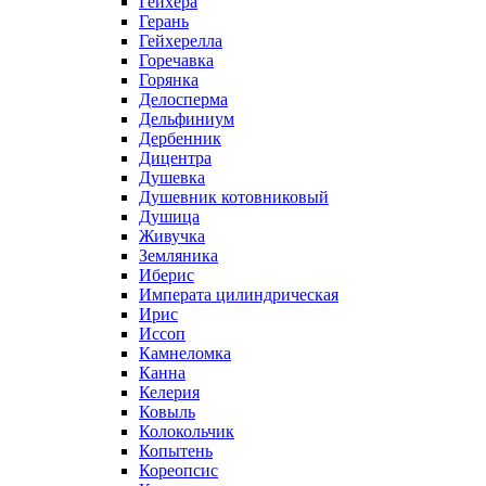
Гейхера
Герань
Гейхерелла
Горечавка
Горянка
Делосперма
Дельфиниум
Дербенник
Дицентра
Душевка
Душевник котовниковый
Душица
Живучка
Земляника
Иберис
Императа цилиндрическая
Ирис
Иссоп
Камнеломка
Канна
Келерия
Ковыль
Колокольчик
Копытень
Кореопсис