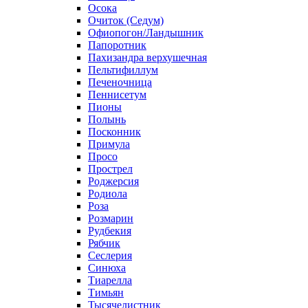
Осока
Очиток (Седум)
Офиопогон/Ландышник
Папоротник
Пахизандра верхушечная
Пельтифиллум
Печеночница
Пеннисетум
Пионы
Полынь
Посконник
Примула
Просо
Прострел
Роджерсия
Родиола
Роза
Розмарин
Рудбекия
Рябчик
Сеслерия
Синюха
Тиарелла
Тимьян
Тысячелистник