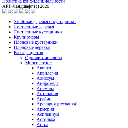
Политика конфиденциальности
АРТ-Ландшафт (с) 2026
Хвойные деревья и кустарники
Лиственные деревья
Лиственные кустарники
Крупномеры
Плодовые кустарники
Плодовые деревья
Рассада цветов
Однолетние цветы
Многолетние
Аконит
Аквилегия
Алиссум
Андромеда
Анемона
Антенария
Арабис
Аренария (песчанка)
Армерия
Асплениум
Астильба
Астра