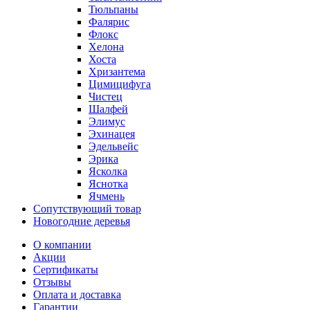
Тюльпаны
Фалярис
Флокс
Хелона
Хоста
Хризантема
Цимицифуга
Чистец
Шалфей
Элимус
Эхинацея
Эдельвейс
Эрика
Ясколка
Яснотка
Ячмень
Сопутствующий товар
Новогодние деревья
О компании
Акции
Сертификаты
Отзывы
Оплата и доставка
Гарантии