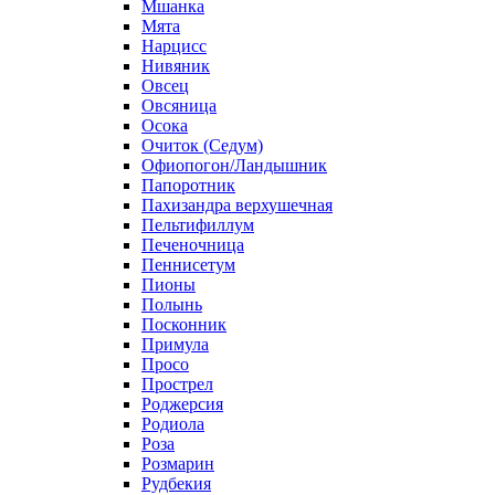
Мшанка
Мята
Нарцисс
Нивяник
Овсец
Овсяница
Осока
Очиток (Седум)
Офиопогон/Ландышник
Папоротник
Пахизандра верхушечная
Пельтифиллум
Печеночница
Пеннисетум
Пионы
Полынь
Посконник
Примула
Просо
Прострел
Роджерсия
Родиола
Роза
Розмарин
Рудбекия