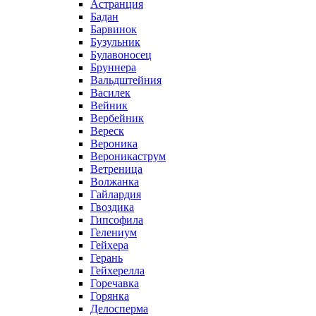
Астранция
Бадан
Барвинок
Бузульник
Булавоносец
Бруннера
Вальдштейния
Василек
Вейник
Вербейник
Вереск
Вероника
Вероникаструм
Ветреница
Волжанка
Гайлардия
Гвоздика
Гипсофила
Гелениум
Гейхера
Герань
Гейхерелла
Горечавка
Горянка
Делосперма