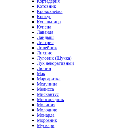
Кортадерия
Котовник
Кровохлебка
Крокус
Купальница
Купена
Лаванда
Ландыш
Лиатрис
Лилейник
Лихнис
Луговик (Щучка)
Лук декоративный
Люпин
Мак
Маргаритка
Медуница
Мелисса
Мискантус
Многорядник
Молиния
Молодило
Монарда
Морозник
Мускари