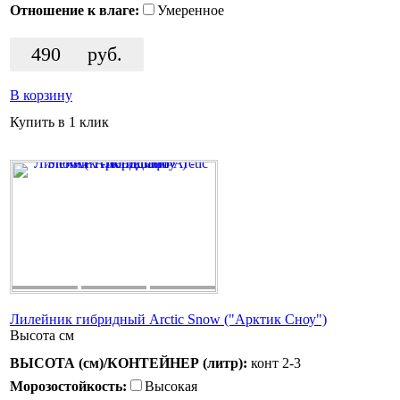
Отношение к влаге:
Умеренное
490
руб.
В корзину
Купить в 1 клик
Лилейник гибридный Arctic Snow ("Арктик Сноу")
Высота
см
ВЫСОТА (см)/КОНТЕЙНЕР (литр):
конт 2-3
Морозостойкость:
Высокая