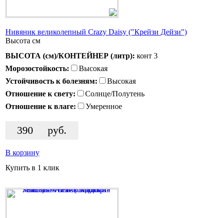
Нивяник великолепный Crazy Daisy ("Крейзи Дейзи")
Высота
см
ВЫСОТА (см)/КОНТЕЙНЕР (литр):
конт 3
Морозостойкость:
Высокая
Устойчивость к болезням:
Высокая
Отношение к свету:
Солнце/Полутень
Отношение к влаге:
Умеренное
390
руб.
В корзину
Купить в 1 клик