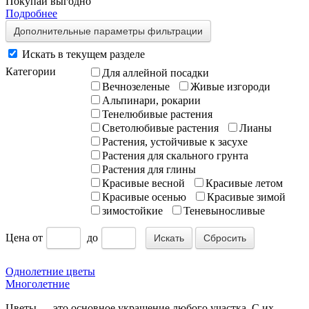
Покупай выгодно
Подробнее
Дополнительные параметры фильтрации
Искать в текущем разделе
Категории
Для аллейной посадки
Вечнозеленые
Живые изгороди
Альпинари, рокарии
Тенелюбивые растения
Светолюбивые растения
Лианы
Растения, устойчивые к засухе
Растения для скального грунта
Растения для глины
Красивые весной
Красивые летом
Красивые осенью
Красивые зимой
зимостойкие
Теневыносливые
Цена
от
до
Сбросить
Однолетние цветы
Многолетние
Цветы — это основное украшение любого участка. С их