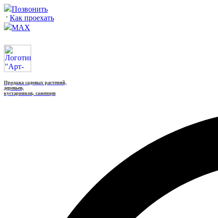
Позвонить
Как проехать
MAX
Продажа садовых растений,
деревьев,
кустарников, саженцев