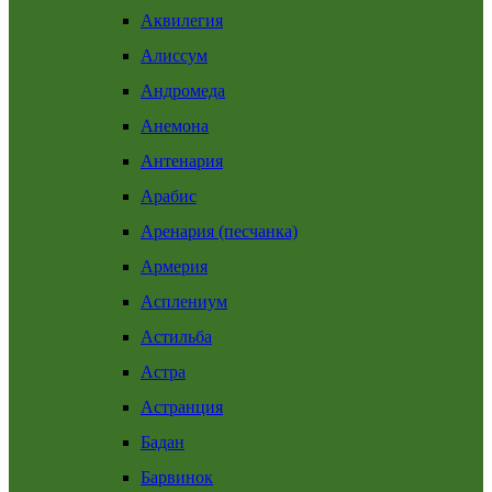
Аквилегия
Алиссум
Андромеда
Анемона
Антенария
Арабис
Аренария (песчанка)
Армерия
Асплениум
Астильба
Астра
Астранция
Бадан
Барвинок