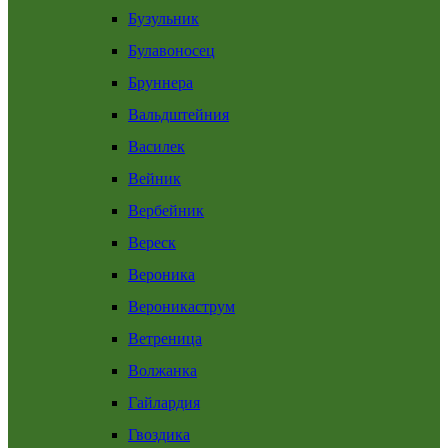
Бузульник
Булавоносец
Бруннера
Вальдштейния
Василек
Вейник
Вербейник
Вереск
Вероника
Вероникаструм
Ветреница
Волжанка
Гайлардия
Гвоздика