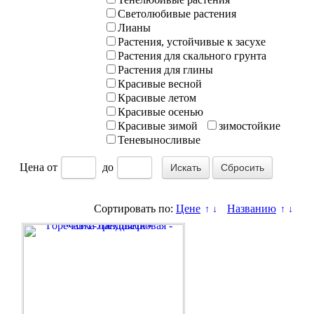
Светолюбивые растения
Лианы
Растения, устойчивые к засухе
Растения для скального грунта
Растения для глины
Красивые весной
Красивые летом
Красивые осенью
Красивые зимой
зимостойкие
Теневыносливые
Цена
от
до
Сбросить
Сортировать по:
Цене
Названию
↑
↓
↑
↓