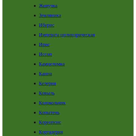
Живучка
Земляника
Иберис
Императа цилиндрическая
Ирис
Иссоп
Камнеломка
Канна
Келерия
Ковыль
Колокольчик
Копытень
Кореопсис
Кортадерия