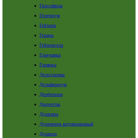
Гипсофила
Гелениум
Гейхера
Герань
Гейхерелла
Горечавка
Горянка
Делосперма
Дельфиниум
Дербенник
Дицентра
Душевка
Душевник котовниковый
Душица