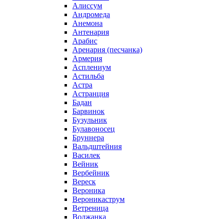
Алиссум
Андромеда
Анемона
Антенария
Арабис
Аренария (песчанка)
Армерия
Асплениум
Астильба
Астра
Астранция
Бадан
Барвинок
Бузульник
Булавоносец
Бруннера
Вальдштейния
Василек
Вейник
Вербейник
Вереск
Вероника
Вероникаструм
Ветреница
Волжанка