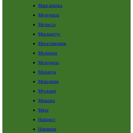
Маргаритка
Медуница
Мелисса
Мискантус
Многорядник
Молиния
Молодило
Монарда
Морозник
Мускари
Мшанка
Мята
Нарцисс
Нивяник