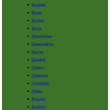
Фалярис
Флокс
Хелона
Хоста
Хризантема
Цимицифуга
Чистец
Шалфей
Элимус
Эхинацея
Эдельвейс
Эрика
Ясколка
Яснотка