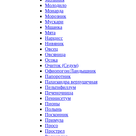
Молодило
Монарда
Морозник
Мускари
Мшанка
Мята
Нарцисс
Нивяник
Овсец
Овсяница
Осока
Очиток (Седум)
Офиопогон/Ландышник
Папоротник
Пахизандра верхушечная
Пельтифиллум
Печеночница
Пеннисетум
Пионы
Полынь
Посконник
Примула
Просо
Прострел