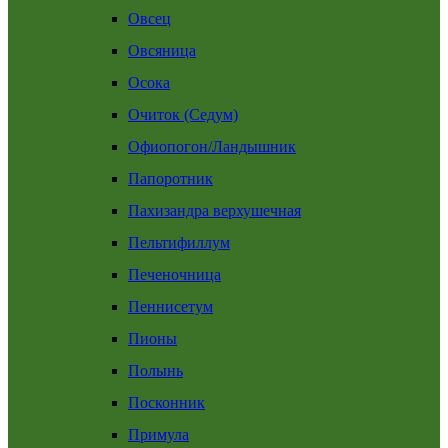
Овсец
Овсяница
Осока
Очиток (Седум)
Офиопогон/Ландышник
Папоротник
Пахизандра верхушечная
Пельтифиллум
Печеночница
Пеннисетум
Пионы
Полынь
Посконник
Примула