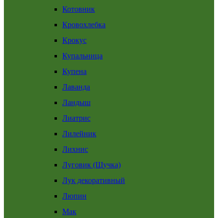
Котовник
Кровохлебка
Крокус
Купальница
Купена
Лаванда
Ландыш
Лиатрис
Лилейник
Лихнис
Луговик (Щучка)
Лук декоративный
Люпин
Мак