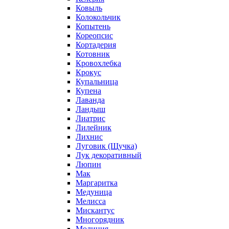
Ковыль
Колокольчик
Копытень
Кореопсис
Кортадерия
Котовник
Кровохлебка
Крокус
Купальница
Купена
Лаванда
Ландыш
Лиатрис
Лилейник
Лихнис
Луговик (Щучка)
Лук декоративный
Люпин
Мак
Маргаритка
Медуница
Мелисса
Мискантус
Многорядник
Молиния