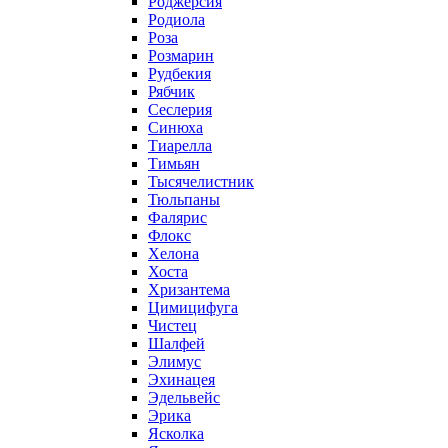
Роджерсия
Родиола
Роза
Розмарин
Рудбекия
Рябчик
Сеслерия
Синюха
Тиарелла
Тимьян
Тысячелистник
Тюльпаны
Фалярис
Флокс
Хелона
Хоста
Хризантема
Цимицифуга
Чистец
Шалфей
Элимус
Эхинацея
Эдельвейс
Эрика
Ясколка