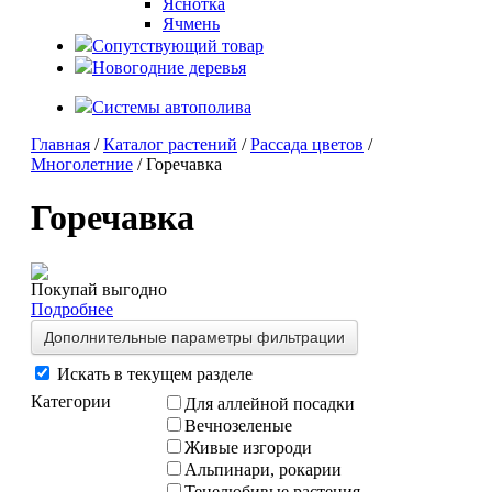
Яснотка
Ячмень
Сопутствующий товар
Новогодние деревья
Системы автополива
Главная
/
Каталог растений
/
Рассада цветов
/
Многолетние
/ Горечавка
Горечавка
Покупай выгодно
Подробнее
Дополнительные параметры фильтрации
Искать в текущем разделе
Категории
Для аллейной посадки
Вечнозеленые
Живые изгороди
Альпинари, рокарии
Тенелюбивые растения