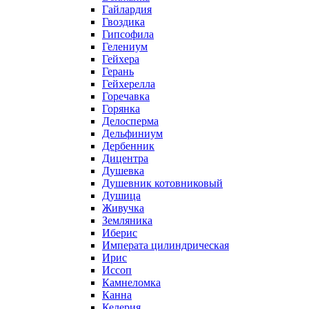
Гайлардия
Гвоздика
Гипсофила
Гелениум
Гейхера
Герань
Гейхерелла
Горечавка
Горянка
Делосперма
Дельфиниум
Дербенник
Дицентра
Душевка
Душевник котовниковый
Душица
Живучка
Земляника
Иберис
Императа цилиндрическая
Ирис
Иссоп
Камнеломка
Канна
Келерия