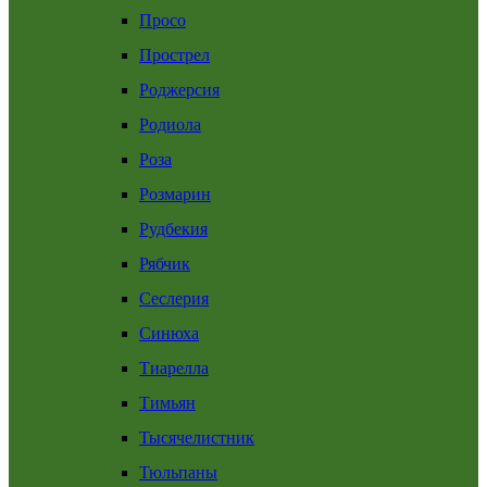
Просо
Прострел
Роджерсия
Родиола
Роза
Розмарин
Рудбекия
Рябчик
Сеслерия
Синюха
Тиарелла
Тимьян
Тысячелистник
Тюльпаны