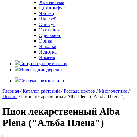
Хризантема
Цимицифуга
Чистец
Шалфей
Элимус
Эхинацея
Эдельвейс
Эрика
Ясколка
Яснотка
Ячмень
Сопутствующий товар
Новогодние деревья
Системы автополива
Главная
/
Каталог растений
/
Рассада цветов
/
Многолетние
/
Пионы
/ Пион лекарственный Alba Plena ("Альба Плена")
Пион лекарственный Alba
Plena ("Альба Плена")