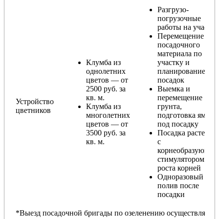
Разгрузо-
погрузочные
работы на участке
Перемещение
посадочного
материала по
Клумба из
участку и
однолетних
планирование
цветов — от
посадок
2500 руб. за
Выемка и
кв. м.
перемещение
Устройство
Клумба из
грунта,
цветников
многолетних
подготовка ямы
цветов — от
под посадку
3500 руб. за
Посадка растений
кв. м.
с
корнеобразующи
стимулятором
роста корней
Одноразовый
полив после
посадки
*Выезд посадочной бригады по озеленению осуществляется