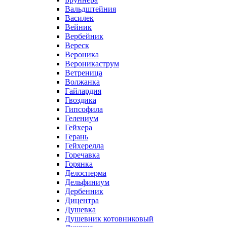
Вальдштейния
Василек
Вейник
Вербейник
Вереск
Вероника
Вероникаструм
Ветреница
Волжанка
Гайлардия
Гвоздика
Гипсофила
Гелениум
Гейхера
Герань
Гейхерелла
Горечавка
Горянка
Делосперма
Дельфиниум
Дербенник
Дицентра
Душевка
Душевник котовниковый