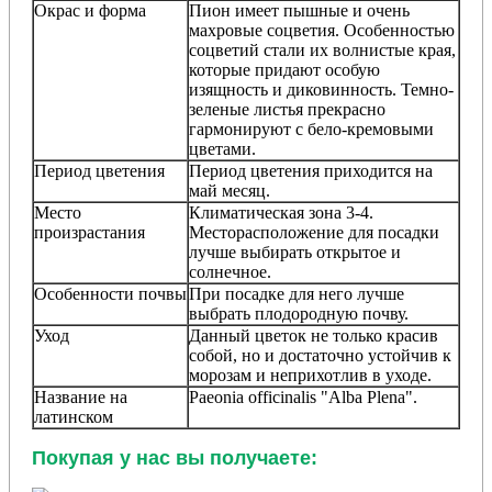
Окрас и форма
Пион имеет пышные и очень
махровые соцветия. Особенностью
соцветий стали их волнистые края,
которые придают особую
изящность и диковинность. Темно-
зеленые листья прекрасно
гармонируют с бело-кремовыми
цветами.
Период цветения
Период цветения приходится на
май месяц.
Место
Климатическая зона 3-4.
произрастания
Месторасположение для посадки
лучше выбирать открытое и
солнечное.
Особенности почвы
При посадке для него лучше
выбрать плодородную почву.
Уход
Данный цветок не только красив
собой, но и достаточно устойчив к
морозам и неприхотлив в уходе.
Название на
Paeonia officinalis
"Alba Plena".
латинском
Покупая у нас вы получаете: