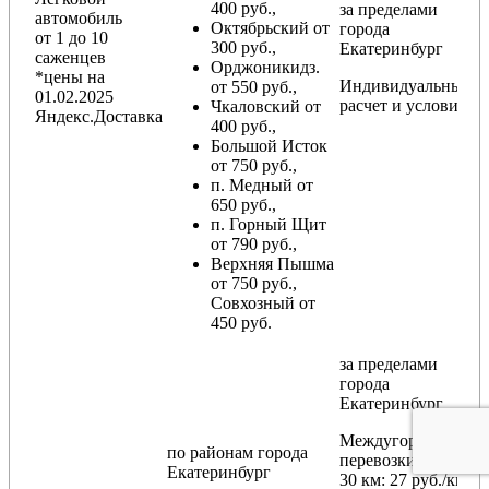
400 руб.,
за пределами
автомобиль
Октябрьский от
города
от 1 до 10
300 руб.,
Екатеринбург
саженцев
Орджоникидз.
*цены на
Индивидуальный
от 550 руб.,
01.02.2025
расчет и условия
Чкаловский от
Яндекс.Доставка
400 руб.,
Большой Исток
от 750 руб.,
п. Медный от
650 руб.,
п. Горный Щит
от 790 руб.,
Верхняя Пышма
от 750 руб.,
Совхозный от
450 руб.
за пределами
города
Екатеринбург
Междугородние
по районам
города
перевозки
свыше
Екатеринбург
30 км
: 27 руб./км