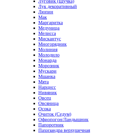
Луговик (Щучка)
Лук декоративный
Люпин
Мак
Маргаритка
Медуница
Мелисса
Мискантус
Многорядник
Молиния
Молодило
Монарда
Морозник
Мускари
Мшанка
Мята
Нарцисс
Нивяник
Овсец
Овсяница
Осока
Очиток (Седум)
Офиопогон/Ландышник
Папоротник
Пахизандра верхушечная