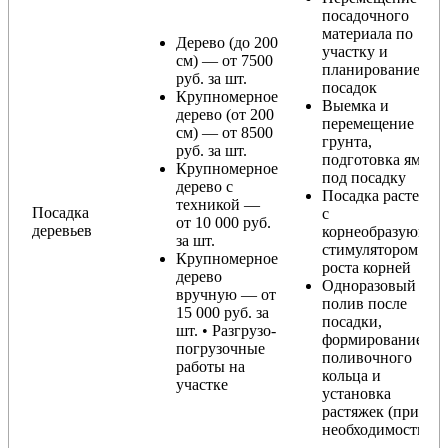
посадочного
материала по
Дерево (до 200
участку и
см) — от 7500
планирование
руб. за шт.
посадок
Крупномерное
Выемка и
дерево (от 200
перемещение
см) — от 8500
грунта,
руб. за шт.
подготовка ямы
Крупномерное
под посадку
дерево с
Посадка растения
техникой —
Посадка
с
от 10 000 руб.
деревьев
корнеобразующи
за шт.
стимулятором
Крупномерное
роста корней
дерево
Одноразовый
вручную — от
полив после
15 000 руб. за
посадки,
шт. • Разгрузо-
формирование
погрузочные
поливочного
работы на
кольца и
участке
установка
растяжек (при
необходимости)