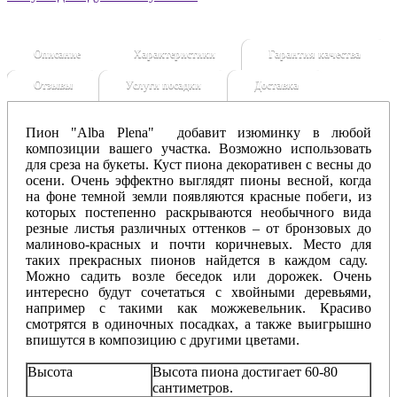
Описание
Характеристики
Гарантия качества
Отзывы
Услуги посадки
Доставка
Пион "Alba Plena" добавит изюминку в любой
композиции вашего участка. Возможно использовать
для среза на букеты. Куст пиона декоративен с весны до
осени. Очень эффектно выглядят пионы весной, когда
на фоне темной земли появляются красные побеги, из
которых постепенно раскрываются необычного вида
резные листья различных оттенков – от бронзовых до
малиново-красных и почти коричневых. Место для
таких прекрасных пионов найдется в каждом саду.
Можно садить возле беседок или дорожек. Очень
интересно будут сочетаться с хвойными деревьями,
например с такими как можжевельник. Красиво
смотрятся в одиночных посадках, а также выигрышно
впишутся в композицию с другими цветами.
Высота
Высота пиона достигает 60-80
сантиметров.