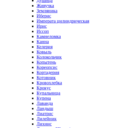
Душица
Живучка
Земляника
Иберис
Императа цилиндрическая
Ирис
Иссоп
Камнеломка
Канна
Келерия
Ковыль
Колокольчик
Копытень
Кореопсис
Кортадерия
Котовник
Кровохлебка
Крокус
Купальница
Купена
Лаванда
Ландыш
Лиатрис
Лилейник
Лихнис