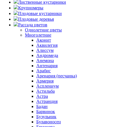
Лиственные кустарники
Крупномеры
Плодовые кустарники
Плодовые деревья
Рассада цветов
Однолетние цветы
Многолетние
Аконит
Аквилегия
Алиссум
Андромеда
Анемона
Антенария
Арабис
Аренария (песчанка)
Армерия
Асплениум
Астильба
Астра
Астранция
Бадан
Барвинок
Бузульник
Булавоносец
Бруннера