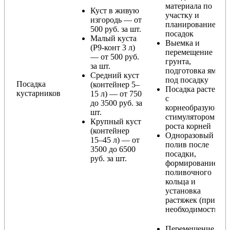
материала по
Куст в живую
участку и
изгородь — от
планирование
500 руб. за шт.
посадок
Малый куста
Выемка и
(Р9-конт 3 л)
перемещение
— от 500 руб.
грунта,
за шт.
подготовка ямы
Средний куст
под посадку
Посадка
(контейнер 5–
Посадка растения
кустарников
15 л) — от 750
с
до 3500 руб. за
корнеобразующи
шт.
стимулятором
Крупный куст
роста корней
(контейнер
Одноразовый
15–45 л) — от
полив после
3500 до 6500
посадки,
руб. за шт.
формирование
поливочного
кольца и
установка
растяжек (при
необходимости)
Перемещение