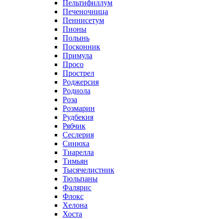
Пельтифиллум
Печеночница
Пеннисетум
Пионы
Полынь
Посконник
Примула
Просо
Прострел
Роджерсия
Родиола
Роза
Розмарин
Рудбекия
Рябчик
Сеслерия
Синюха
Тиарелла
Тимьян
Тысячелистник
Тюльпаны
Фалярис
Флокс
Хелона
Хоста