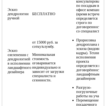
консультирование
по посадкам в
Эскиз
офисе компании
дендрологии
БЕСПЛАТНО
(время встречи
ручной
определяется
строго по
договоренности
со специалистом)
Прорисовка
от 15000 руб. за
дендроплана и
сотку/клумбу.
эскиза (видовые
Эскиз
кадры). Техника
Минимальная
озеленения с
исполнения
стоимость
дендрологией
проекта
оговаривается
в исполнении
определяется по
индивидуально и
ландшафтного
договорённости с
зависит от загрузки
дизайнера
ландшафтным
специалиста и
дизайнером
сезонности.
Разгрузо-
погрузочные
работы на участке
Перемещение
посадочного