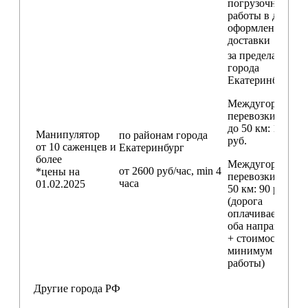
погрузочные
работы в день
оформления
доставки
за пределами
города
Екатеринбург
Междугородние
перевозки
до 50 км
: 18 000
Манипулятор
по районам
города
руб.
от 10 саженцев и
Екатеринбург
более
Междугородние
от 2600 руб/час, min 4
*цены на
перевозки
свыш
часа
01.02.2025
50 км
: 90 руб./км
(дорога
оплачивается в
оба направления
+ стоимость
минимум 4 часо
работы)
Другие города РФ