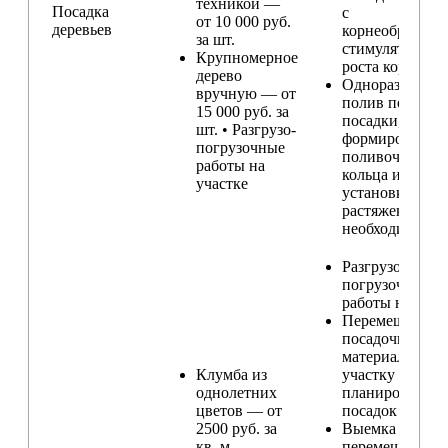
техникой —
Посадка
с
от 10 000 руб.
деревьев
корнеобразую
за шт.
стимулятором
Крупномерное
роста корней
дерево
Одноразовый
вручную — от
полив после
15 000 руб. за
посадки,
шт. • Разгрузо-
формирование
погрузочные
поливочного
работы на
кольца и
участке
установка
растяжек (при
необходимости
Разгрузо-
погрузочные
работы на учас
Перемещение
посадочного
материала по
Клумба из
участку и
однолетних
планирование
цветов — от
посадок
2500 руб. за
Выемка и
кв. м.
перемещение