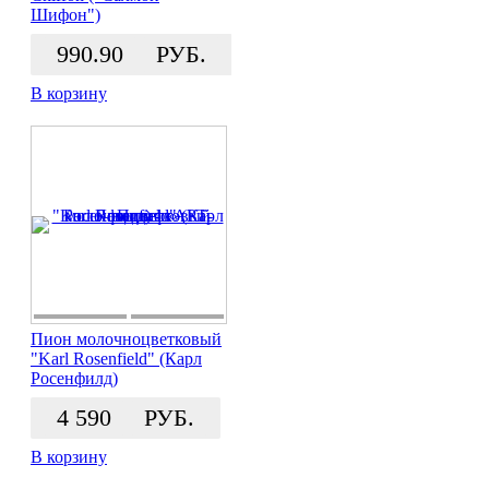
Шифон")
990.90
РУБ.
В корзину
Пион молочноцветковый
"Karl Rosenfield" (Карл
Росенфилд)
4 590
РУБ.
В корзину