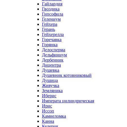
Гайлардия
Гвоздика
Гипсофила
Гелениум
Гейхера
Герань
Гейхерелла
Горечавка
Горянка
Делосперма
Дельфиниум
Дербенник
Дицентра
Душевка
Душевник котовниковый
Душица
Живучка
Земляника
Иберис
Императа цилиндрическая
Ирис
Иссоп
Камнеломка
Канна
Келерия