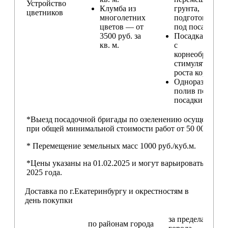
Устройство
Клумба из
грунта,
цветников
многолетних
подготовка ям
цветов — от
под посадку
3500 руб. за
Посадка расте
кв. м.
с
корнеобразую
стимулятором
роста корней
Одноразовый
полив после
посадки
*Выезд посадочной бригады по озеленению осуществляе
при общей минимальной стоимости работ от 50 000,00 ру
* Перемещение земельных масс 1000 руб./куб.м.
*Цены указаны на 01.02.2025 и могут варьироваться пос
2025 года.
Доставка по г.Екатеринбургу и окрестностям в
день покупки
за пределами
по районам
города