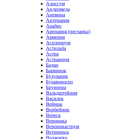
Алиссум
Андромеда
Анемона
Антенария
Арабис
Аренария (песчанка)
Армерия
Асплениум
Астильба
Астра
Астранция
Бадан
Барвинок
Бузульник
Булавоносец
Бруннера
Вальдштейния
Василек
Вейник
Вербейник
Вереск
Вероника
Вероникаструм
Ветреница
Волжанка