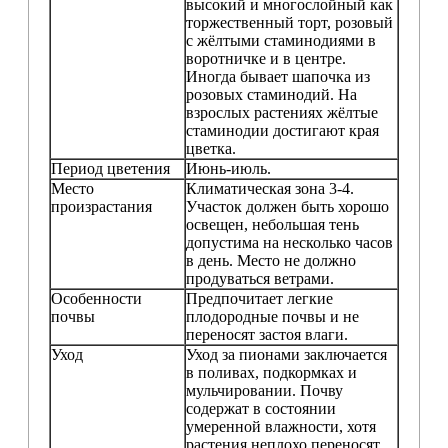
высокий и многослойный как
торжественный торт, розовый
с жёлтыми стаминодиями в
воротничке и в центре.
Иногда бывает шапочка из
розовых стаминодий. На
взрослых растениях жёлтые
стаминодии достигают края
цветка.
Период цветения
Июнь-июль.
Место
Климатическая зона 3-4.
произрастания
Участок должен быть хорошо
освещен, небольшая тень
допустима на несколько часов
в день. Место не должно
продуваться ветрами.
Особенности
Предпочитает легкие
почвы
плодородные почвы и не
переносят застоя влаги.
Уход
Уход за пионами заключается
в поливах, подкормках и
мульчировании. Почву
содержат в состоянии
умеренной влажности, хотя
растения неплохо переносят