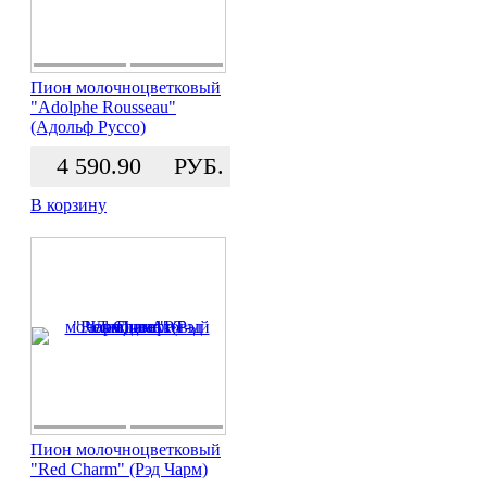
Пион молочноцветковый
"Adolphe Rousseau"
(Адольф Руссо)
4 590.90
РУБ.
В корзину
Пион молочноцветковый
"Red Charm" (Рэд Чарм)