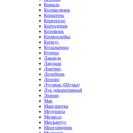
Ковыль
Колокольчик
Копытень
Кореопсис
Кортадерия
Котовник
Кровохлебка
Крокус
Купальница
Купена
Лаванда
Ландыш
Лиатрис
Лилейник
Лихнис
Луговик (Щучка)
Лук декоративный
Люпин
Мак
Маргаритка
Медуница
Мелисса
Мискантус
Многорядник
Молиния