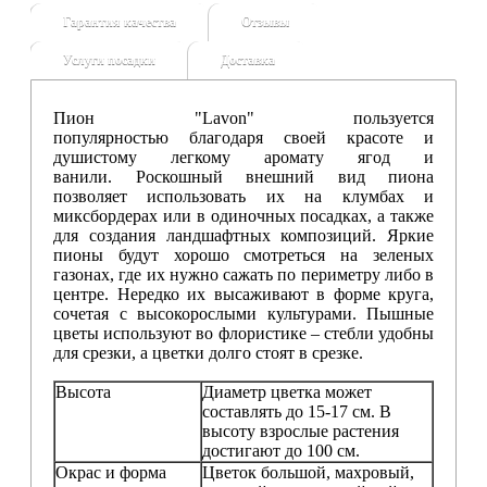
Гарантия качества
Отзывы
Услуги посадки
Доставка
Пион "Lavon" пользуется
популярностью благодаря своей красоте и
душистому легкому аромату ягод и
ванили. Роскошный внешний вид пиона
позволяет использовать их на клумбах и
миксбордерах или в одиночных посадках, а также
для создания ландшафтных композиций. Яркие
пионы будут хорошо смотреться на зеленых
газонах, где их нужно сажать по периметру либо в
центре. Нередко их высаживают в форме круга,
сочетая с высокорослыми культурами. Пышные
цветы используют во флористике – стебли удобны
для срезки, а цветки долго стоят в срезке.
Высота
Диаметр цветка может
составлять до 15-17 см. В
высоту взрослые растения
достигают до 100 см.
Окрас и форма
Цветок большой, махровый,