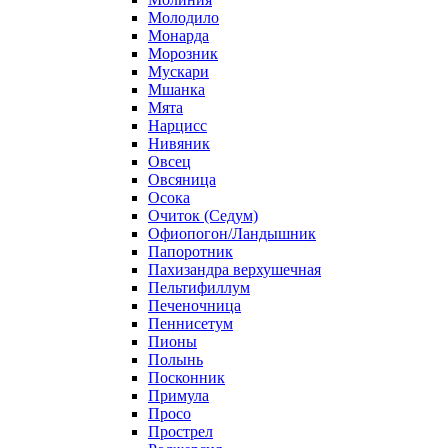
Молодило
Монарда
Морозник
Мускари
Мшанка
Мята
Нарцисс
Нивяник
Овсец
Овсяница
Осока
Очиток (Седум)
Офиопогон/Ландышник
Папоротник
Пахизандра верхушечная
Пельтифиллум
Печеночница
Пеннисетум
Пионы
Полынь
Посконник
Примула
Просо
Прострел