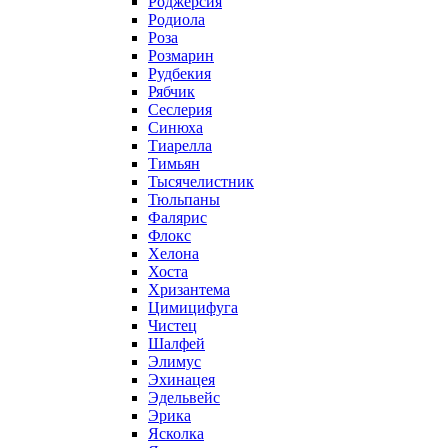
Роджерсия
Родиола
Роза
Розмарин
Рудбекия
Рябчик
Сеслерия
Синюха
Тиарелла
Тимьян
Тысячелистник
Тюльпаны
Фалярис
Флокс
Хелона
Хоста
Хризантема
Цимицифуга
Чистец
Шалфей
Элимус
Эхинацея
Эдельвейс
Эрика
Ясколка