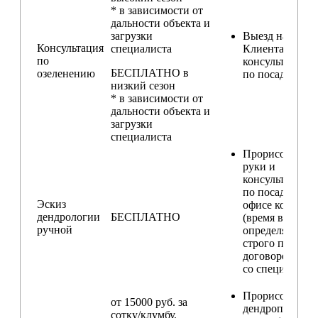
* в зависимости от
дальности объекта и
загрузки
Выезд на участ
Консультация
специалиста
Клиента для
по
консультирова
БЕСПЛАТНО в
озеленению
по посадкам
низкий сезон
* в зависимости от
дальности объекта и
загрузки
специалиста
Прорисовка от
руки и
консультирова
по посадкам в
Эскиз
офисе компани
дендрологии
БЕСПЛАТНО
(время встречи
ручной
определяется
строго по
договоренност
со специалисто
Прорисовка
от 15000 руб. за
дендроплана и
сотку/клумбу.