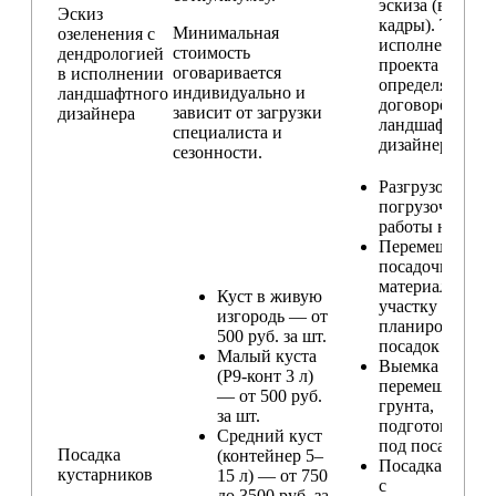
эскиза (видовы
Эскиз
кадры). Техник
Минимальная
озеленения с
исполнения
стоимость
дендрологией
проекта
оговаривается
в исполнении
определяется п
индивидуально и
ландшафтного
договорённост
зависит от загрузки
дизайнера
ландшафтным
специалиста и
дизайнером
сезонности.
Разгрузо-
погрузочные
работы на учас
Перемещение
посадочного
материала по
Куст в живую
участку и
изгородь — от
планирование
500 руб. за шт.
посадок
Малый куста
Выемка и
(Р9-конт 3 л)
перемещение
— от 500 руб.
грунта,
за шт.
подготовка ям
Средний куст
под посадку
Посадка
(контейнер 5–
Посадка расте
кустарников
15 л) — от 750
с
до 3500 руб. за