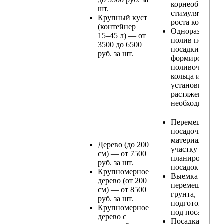
корнеобразую
шт.
стимулятором
Крупный куст
роста корней
(контейнер
Одноразовый
15–45 л) — от
полив после
3500 до 6500
посадки,
руб. за шт.
формирование
поливочного
кольца и
установка
растяжек (при
необходимости
Перемещение
посадочного
материала по
Дерево (до 200
участку и
см) — от 7500
планирование
руб. за шт.
посадок
Крупномерное
Выемка и
дерево (от 200
перемещение
см) — от 8500
грунта,
руб. за шт.
подготовка ям
Крупномерное
под посадку
дерево с
Посадка расте