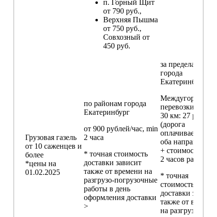
п. Горный Щит
от 790 руб.,
Верхняя Пышма
от 750 руб.,
Совхозный от
450 руб.
за пределами
города
Екатеринбург
Междугородние
по районам
города
перевозки
свыш
Екатеринбург
30 км
: 27 руб./км
(дорога
от 900 рублей/час, min
оплачивается в
Грузовая газель
2 часа
оба направления
от 10 саженцев и
+ стоимость min
* точная стоимость
более
2 часов работы)
доставки зависит
*цены на
также от времени на
01.02.2025
* точная
разгрузо-погрузочные
стоимость
работы в день
доставки зависи
оформления доставки
также от времен
>
на разгрузо-