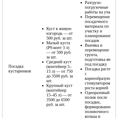
Разгрузо-
погрузочные
работы на участке
Перемещение
посадочного
материала по
Куст в живую
участку и
изгородь — от
планирование
500 руб. за шт.
посадок
Малый куста
Выемка и
(Р9-конт 3 л)
перемещение
— от 500 руб.
грунта,
за шт.
подготовка ямы
Средний куст
под посадку
Посадка
(контейнер 5–
Посадка растения
кустарников
15 л) — от 750
с
до 3500 руб. за
корнеобразующи
шт.
стимулятором
Крупный куст
роста корней
(контейнер
Одноразовый
15–45 л) — от
полив после
3500 до 6500
посадки,
руб. за шт.
формирование
поливочного
кольца и