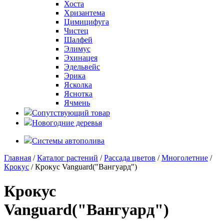
Хоста
Хризантема
Цимицифуга
Чистец
Шалфей
Элимус
Эхинацея
Эдельвейс
Эрика
Ясколка
Яснотка
Ячмень
Сопутствующий товар
Новогодние деревья
Системы автополива
Главная
/
Каталог растений
/
Рассада цветов
/
Многолетние
/
Крокус
/ Крокус Vanguard("Вангуард")
Крокус
Vanguard("Вангуард")