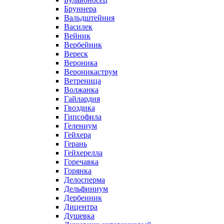
Бруннера
Вальдштейния
Василек
Вейник
Вербейник
Вереск
Вероника
Вероникаструм
Ветреница
Волжанка
Гайлардия
Гвоздика
Гипсофила
Гелениум
Гейхера
Герань
Гейхерелла
Горечавка
Горянка
Делосперма
Дельфиниум
Дербенник
Дицентра
Душевка