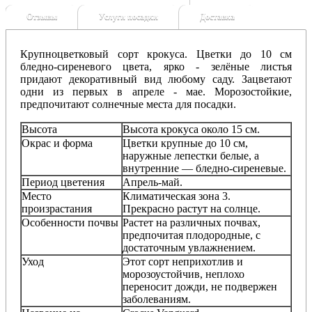
Отзывы
Услуги посадки
Доставка
Крупноцветковый сорт крокуса. Цветки до 10 см
бледно-сиреневого цвета, ярко - зелёные листья
придают декоративный вид любому саду. Зацветают
одни из первых в апреле - мае. Морозостойкие,
предпочитают солнечные места для посадки
.
Высота
Высота крокуса около 15 см.
Окрас и форма
Цветки крупные до 10 см,
н
аружные лепестки белые, а
внутренние — бледно-сиреневые.
Период цветения
Апрель-май.
Место
Климатическая зона 3.
произрастания
Прекрасно растут на солнце.
Особенности почвы
Растет на различных почвах,
предпочитая плодородные, с
достаточным увлажнением.
Уход
Этот сорт неприхотлив и
морозоустойчив, неплохо
переносит дожди, не подвержен
заболеваниям.