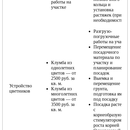
работы на
кольца и
участке
установка
растяжек (при
необходимости)
Разгрузо-
погрузочные
работы на участке
Перемещение
посадочного
материала по
Клумба из
участку и
однолетних
планирование
цветов — от
посадок
2500 руб. за
Выемка и
кв. м.
перемещение
Устройство
Клумба из
грунта,
цветников
многолетних
подготовка ямы
цветов — от
под посадку
3500 руб. за
Посадка растений
кв. м.
с
корнеобразующи
стимулятором
роста корней