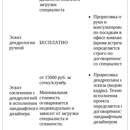
загрузки
специалиста
Прорисовка от
руки и
консультирование
по посадкам в
Эскиз
офисе компании
дендрологии
БЕСПЛАТНО
(время встречи
ручной
определяется
строго по
договоренности
со специалистом)
Прорисовка
от 15000 руб. за
дендроплана и
сотку/клумбу.
эскиза (видовые
Эскиз
кадры). Техника
Минимальная
озеленения с
исполнения
стоимость
дендрологией
проекта
оговаривается
в исполнении
определяется по
индивидуально и
ландшафтного
договорённости с
зависит от загрузки
дизайнера
ландшафтным
специалиста и
дизайнером
сезонности.