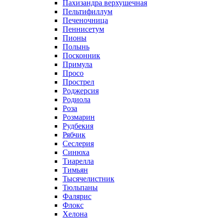
Пахизандра верхушечная
Пельтифиллум
Печеночница
Пеннисетум
Пионы
Полынь
Посконник
Примула
Просо
Прострел
Роджерсия
Родиола
Роза
Розмарин
Рудбекия
Рябчик
Сеслерия
Синюха
Тиарелла
Тимьян
Тысячелистник
Тюльпаны
Фалярис
Флокс
Хелона