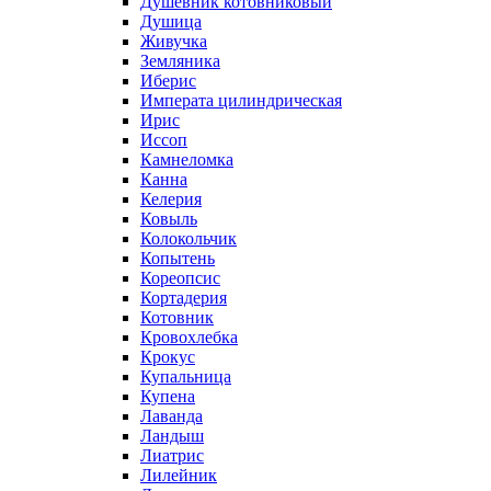
Душевник котовниковый
Душица
Живучка
Земляника
Иберис
Императа цилиндрическая
Ирис
Иссоп
Камнеломка
Канна
Келерия
Ковыль
Колокольчик
Копытень
Кореопсис
Кортадерия
Котовник
Кровохлебка
Крокус
Купальница
Купена
Лаванда
Ландыш
Лиатрис
Лилейник