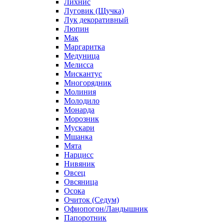
Лихнис
Луговик (Щучка)
Лук декоративный
Люпин
Мак
Маргаритка
Медуница
Мелисса
Мискантус
Многорядник
Молиния
Молодило
Монарда
Морозник
Мускари
Мшанка
Мята
Нарцисс
Нивяник
Овсец
Овсяница
Осока
Очиток (Седум)
Офиопогон/Ландышник
Папоротник