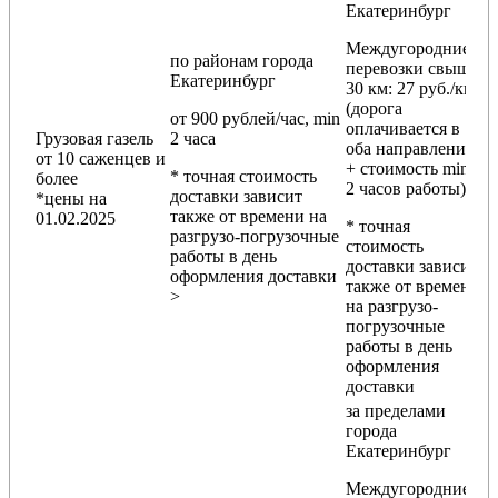
Екатеринбург
Междугородние
по районам
города
перевозки
свыше
Екатеринбург
30 км
: 27 руб./км
(дорога
от 900 рублей/час, min
оплачивается в
Грузовая газель
2 часа
оба направления
от 10 саженцев и
+ стоимость min
* точная стоимость
более
2 часов работы)
доставки зависит
*цены на
также от времени на
01.02.2025
* точная
разгрузо-погрузочные
стоимость
работы в день
доставки зависит
оформления доставки
также от времени
>
на разгрузо-
погрузочные
работы в день
оформления
доставки
за пределами
города
Екатеринбург
Междугородние