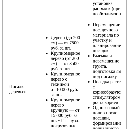
установка
растяжек (при
необходимости)
Перемещение
посадочного
материала по
Дерево (до 200
участку и
см) — от 7500
планирование
руб. за шт.
посадок
Крупномерное
Выемка и
дерево (от 200
перемещение
см) — от 8500
грунта,
руб. за шт.
подготовка ямы
Крупномерное
под посадку
дерево с
Посадка растения
техникой —
Посадка
с
от 10 000 руб.
деревьев
корнеобразующи
за шт.
стимулятором
Крупномерное
роста корней
дерево
Одноразовый
вручную — от
полив после
15 000 руб. за
посадки,
шт. • Разгрузо-
формирование
погрузочные
поливочного