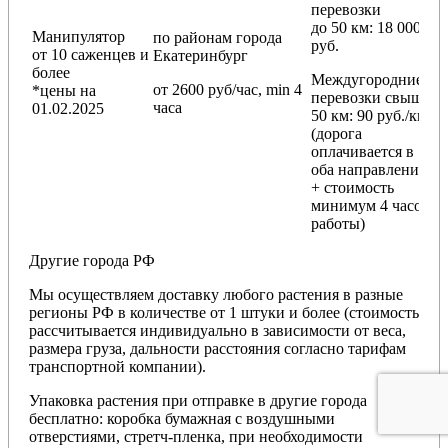
перевозки
до 50 км
: 18 000
Манипулятор
по районам
города
руб.
от 10 саженцев и
Екатеринбург
более
Междугородние
от 2600 руб/час, min 4
*цены на
перевозки
свыше
часа
01.02.2025
50 км
: 90 руб./км
(дорога
оплачивается в
оба направления
+ стоимость
минимум 4 часов
работы)
Другие города РФ
Мы осуществляем доставку любого растения в разные
регионы РФ в количестве от 1 штуки и более (стоимость
рассчитывается индивидуально в зависимости от веса,
размера груза, дальности расстояния согласно тарифам
транспортной компании).
Упаковка растения при отправке в другие города
бесплатно: коробка бумажная с воздушными
отверстиями, стретч-пленка, при необходимости