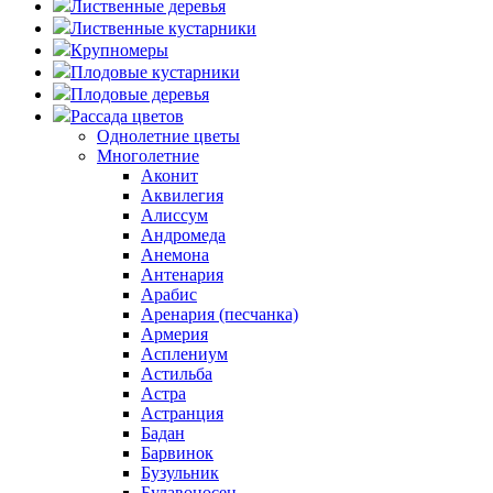
Лиственные деревья
Лиственные кустарники
Крупномеры
Плодовые кустарники
Плодовые деревья
Рассада цветов
Однолетние цветы
Многолетние
Аконит
Аквилегия
Алиссум
Андромеда
Анемона
Антенария
Арабис
Аренария (песчанка)
Армерия
Асплениум
Астильба
Астра
Астранция
Бадан
Барвинок
Бузульник
Булавоносец