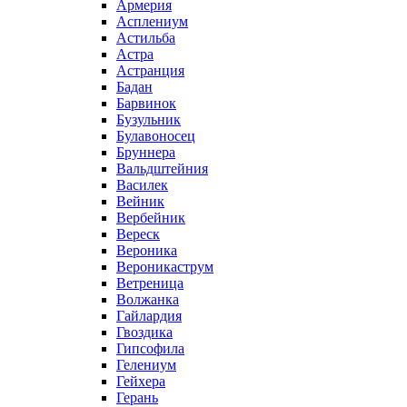
Армерия
Асплениум
Астильба
Астра
Астранция
Бадан
Барвинок
Бузульник
Булавоносец
Бруннера
Вальдштейния
Василек
Вейник
Вербейник
Вереск
Вероника
Вероникаструм
Ветреница
Волжанка
Гайлардия
Гвоздика
Гипсофила
Гелениум
Гейхера
Герань