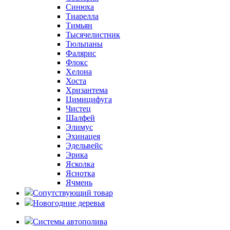
Синюха
Тиарелла
Тимьян
Тысячелистник
Тюльпаны
Фалярис
Флокс
Хелона
Хоста
Хризантема
Цимицифуга
Чистец
Шалфей
Элимус
Эхинацея
Эдельвейс
Эрика
Ясколка
Яснотка
Ячмень
Сопутствующий товар
Новогодние деревья
Системы автополива