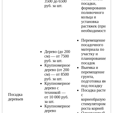
3500 до 6500
посадки,
руб. за шт.
формирование
поливочного
кольца и
установка
растяжек (при
необходимости)
Перемещение
посадочного
материала по
Дерево (до 200
участку и
см) — от 7500
планирование
руб. за шт.
посадок
Крупномерное
Выемка и
дерево (от 200
перемещение
см) — от 8500
грунта,
руб. за шт.
подготовка ямы
Крупномерное
под посадку
дерево с
Посадка растения
техникой —
Посадка
с
от 10 000 руб.
деревьев
корнеобразующи
за шт.
стимулятором
Крупномерное
роста корней
дерево
Одноразовый