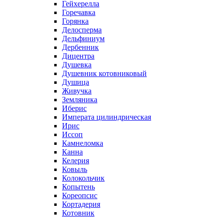
Гейхерелла
Горечавка
Горянка
Делосперма
Дельфиниум
Дербенник
Дицентра
Душевка
Душевник котовниковый
Душица
Живучка
Земляника
Иберис
Императа цилиндрическая
Ирис
Иссоп
Камнеломка
Канна
Келерия
Ковыль
Колокольчик
Копытень
Кореопсис
Кортадерия
Котовник