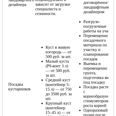
договорённости с
зависит от загрузки
дизайнера
ландшафтным
специалиста и
дизайнером
сезонности.
Разгрузо-
погрузочные
работы на участке
Перемещение
посадочного
материала по
Куст в живую
участку и
изгородь — от
планирование
500 руб. за шт.
посадок
Малый куста
Выемка и
(Р9-конт 3 л)
перемещение
— от 500 руб.
грунта,
за шт.
подготовка ямы
Средний куст
под посадку
Посадка
(контейнер 5–
Посадка растения
кустарников
15 л) — от 750
с
до 3500 руб. за
корнеобразующи
шт.
стимулятором
Крупный куст
роста корней
(контейнер
Одноразовый
15–45 л) — от
полив после