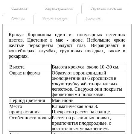
Описание
Характеристики
Гарантия качества
Отзывы
Услуги посадки
Доставка
Крокус Королькова один из популярных весенних
цветов. Цветение в мае - июне. Небольшие яркие
желтые первоцветы радуют глаз. Выращивают в
контейнерах, клумбах, групповых посадках, также в
рокариях.
Высота
Высота крокуса около 10 -30 см.
Окрас и форма
Образуют воронковидный
околоцветник из 6 сросшихся в
узкую трубку жёлто-оранжевых
лепестков. Снаружи они покрыты
фиолетовыми полосками.
Период цветения
Май-июнь
Место
Климатическая зона 3.
произрастания
Прекрасно растут на солнце.
Особенности почвы
Растет на различных почвах,
предпочитая плодородные, с
достаточным увлажнением.