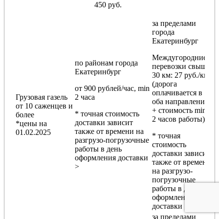
450 руб.
за пределами
города
Екатеринбург
Междугородние
по районам
города
перевозки
свыше
Екатеринбург
30 км
: 27 руб./км
(дорога
от 900 рублей/час, min
оплачивается в
Грузовая газель
2 часа
оба направления
от 10 саженцев и
+ стоимость min
* точная стоимость
более
2 часов работы)
доставки зависит
*цены на
также от времени на
01.02.2025
* точная
разгрузо-погрузочные
стоимость
работы в день
доставки зависит
оформления доставки
также от времени
>
на разгрузо-
погрузочные
работы в день
оформления
доставки
за пределами