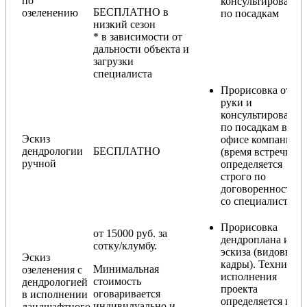
по
консультирования
БЕСПЛАТНО в
озеленению
по посадкам
низкий сезон
* в зависимости от
дальности объекта и
загрузки
специалиста
Прорисовка от
руки и
консультирование
по посадкам в
Эскиз
офисе компании
дендрологии
БЕСПЛАТНО
(время встречи
ручной
определяется
строго по
договоренности
со специалистом)
Прорисовка
от 15000 руб. за
дендроплана и
сотку/клумбу.
эскиза (видовые
Эскиз
кадры). Техника
Минимальная
озеленения с
исполнения
стоимость
дендрологией
проекта
оговаривается
в исполнении
определяется по
индивидуально и
ландшафтного