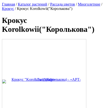
Главная
/
Каталог растений
/
Рассада цветов
/
Многолетние
/
Крокус
/ Крокус Korolkowii("Королькова")
Крокус
Korolkowii("Королькова")