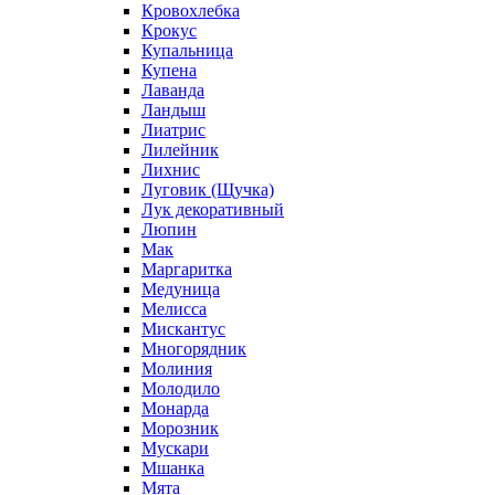
Кровохлебка
Крокус
Купальница
Купена
Лаванда
Ландыш
Лиатрис
Лилейник
Лихнис
Луговик (Щучка)
Лук декоративный
Люпин
Мак
Маргаритка
Медуница
Мелисса
Мискантус
Многорядник
Молиния
Молодило
Монарда
Морозник
Мускари
Мшанка
Мята