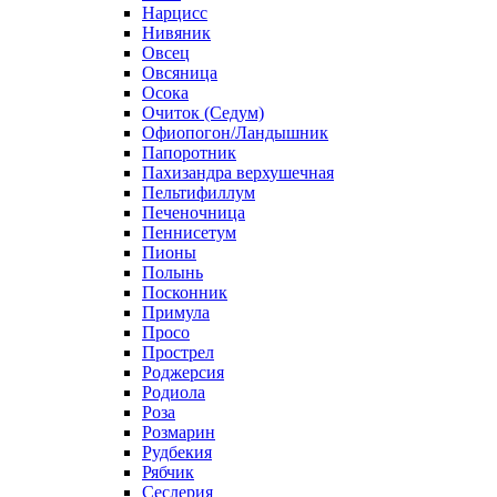
Нарцисс
Нивяник
Овсец
Овсяница
Осока
Очиток (Седум)
Офиопогон/Ландышник
Папоротник
Пахизандра верхушечная
Пельтифиллум
Печеночница
Пеннисетум
Пионы
Полынь
Посконник
Примула
Просо
Прострел
Роджерсия
Родиола
Роза
Розмарин
Рудбекия
Рябчик
Сеслерия