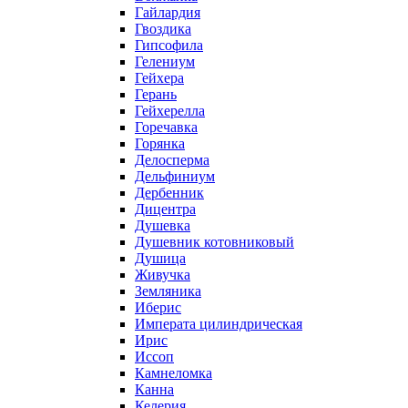
Гайлардия
Гвоздика
Гипсофила
Гелениум
Гейхера
Герань
Гейхерелла
Горечавка
Горянка
Делосперма
Дельфиниум
Дербенник
Дицентра
Душевка
Душевник котовниковый
Душица
Живучка
Земляника
Иберис
Императа цилиндрическая
Ирис
Иссоп
Камнеломка
Канна
Келерия