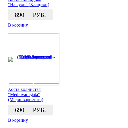
"Halcyon" (Халцион)
890
РУБ.
В корзину
Хоста волнистая
"Mediovariegata"
(Медиовариегата)
690
РУБ.
В корзину