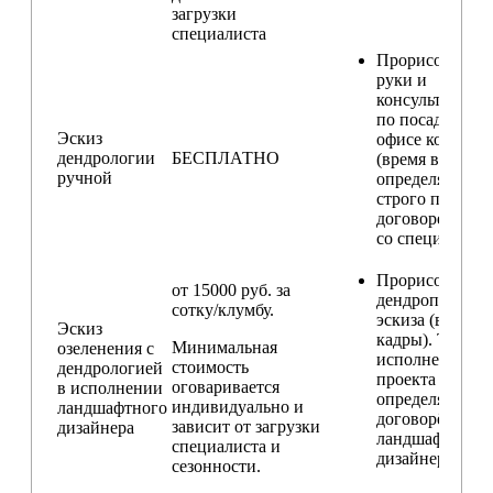
загрузки
специалиста
Прорисовка от
руки и
консультирова
по посадкам в
Эскиз
офисе компани
дендрологии
БЕСПЛАТНО
(время встречи
ручной
определяется
строго по
договоренност
со специалисто
Прорисовка
от 15000 руб. за
дендроплана и
сотку/клумбу.
эскиза (видовы
Эскиз
кадры). Техник
Минимальная
озеленения с
исполнения
стоимость
дендрологией
проекта
оговаривается
в исполнении
определяется п
индивидуально и
ландшафтного
договорённост
зависит от загрузки
дизайнера
ландшафтным
специалиста и
дизайнером
сезонности.