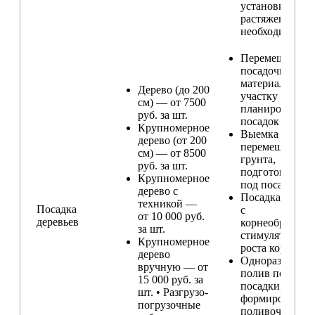
установка
растяжек (при
необходимости
Перемещение
посадочного
материала по
Дерево (до 200
участку и
см) — от 7500
планирование
руб. за шт.
посадок
Крупномерное
Выемка и
дерево (от 200
перемещение
см) — от 8500
грунта,
руб. за шт.
подготовка ям
Крупномерное
под посадку
дерево с
Посадка расте
техникой —
Посадка
с
от 10 000 руб.
деревьев
корнеобразую
за шт.
стимулятором
Крупномерное
роста корней
дерево
Одноразовый
вручную — от
полив после
15 000 руб. за
посадки,
шт. • Разгрузо-
формирование
погрузочные
поливочного