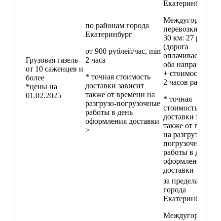
Екатеринбург
Междугородние
по районам
города
перевозки
свыш
Екатеринбург
30 км
: 27 руб./км
(дорога
от 900 рублей/час, min
оплачивается в
Грузовая газель
2 часа
оба направления
от 10 саженцев и
+ стоимость min
* точная стоимость
более
2 часов работы)
доставки зависит
*цены на
также от времени на
01.02.2025
* точная
разгрузо-погрузочные
стоимость
работы в день
доставки зависи
оформления доставки
также от времен
>
на разгрузо-
погрузочные
работы в день
оформления
доставки
за пределами
города
Екатеринбург
Междугородние