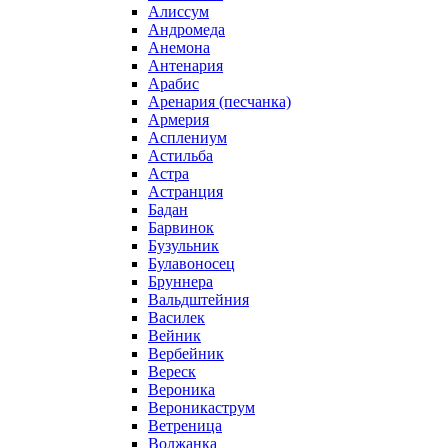
Алиссум
Андромеда
Анемона
Антенария
Арабис
Аренария (песчанка)
Армерия
Асплениум
Астильба
Астра
Астранция
Бадан
Барвинок
Бузульник
Булавоносец
Бруннера
Вальдштейния
Василек
Вейник
Вербейник
Вереск
Вероника
Вероникаструм
Ветреница
Волжанка