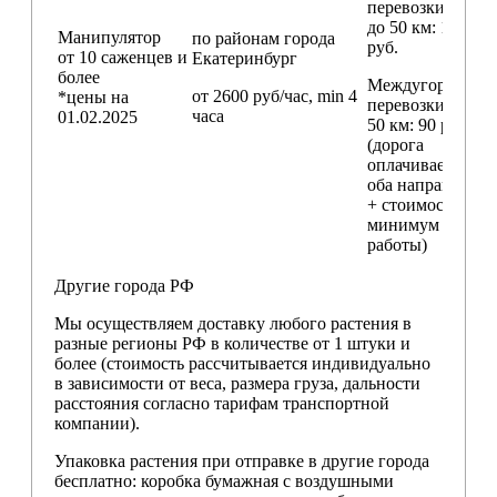
перевозки
до 50 км
: 18 000
Манипулятор
по районам
города
руб.
от 10 саженцев и
Екатеринбург
более
Междугородние
от 2600 руб/час, min 4
*цены на
перевозки
свыш
часа
01.02.2025
50 км
: 90 руб./км
(дорога
оплачивается в
оба направления
+ стоимость
минимум 4 часо
работы)
Другие города РФ
Мы осуществляем доставку любого растения в
разные регионы РФ в количестве от 1 штуки и
более (стоимость рассчитывается индивидуально
в зависимости от веса, размера груза, дальности
расстояния согласно тарифам транспортной
компании).
Упаковка растения при отправке в другие города
бесплатно: коробка бумажная с воздушными