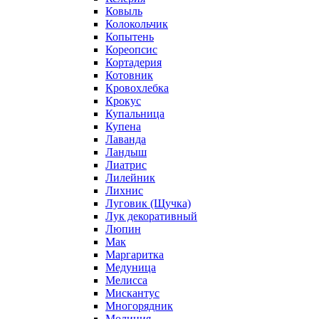
Ковыль
Колокольчик
Копытень
Кореопсис
Кортадерия
Котовник
Кровохлебка
Крокус
Купальница
Купена
Лаванда
Ландыш
Лиатрис
Лилейник
Лихнис
Луговик (Щучка)
Лук декоративный
Люпин
Мак
Маргаритка
Медуница
Мелисса
Мискантус
Многорядник
Молиния