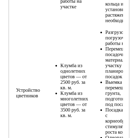
работы на
кольца и
участке
установка
растяжек (при
необходимости
Разгрузо-
погрузочные
работы на учас
Перемещение
посадочного
материала по
Клумба из
участку и
однолетних
планирование
цветов — от
посадок
2500 руб. за
Выемка и
кв. м.
перемещение
Устройство
Клумба из
грунта,
цветников
многолетних
подготовка ям
цветов — от
под посадку
3500 руб. за
Посадка расте
кв. м.
с
корнеобразую
стимулятором
роста корней
Одноразовый