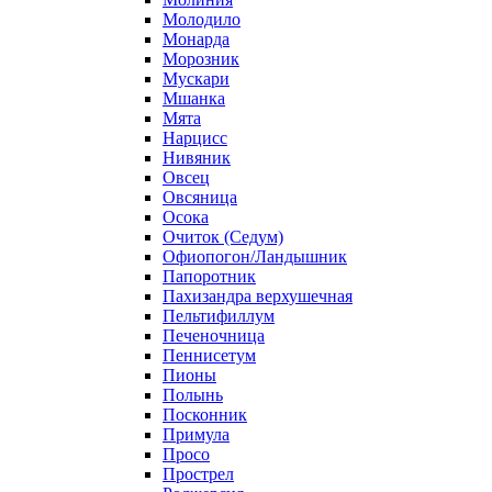
Молодило
Монарда
Морозник
Мускари
Мшанка
Мята
Нарцисс
Нивяник
Овсец
Овсяница
Осока
Очиток (Седум)
Офиопогон/Ландышник
Папоротник
Пахизандра верхушечная
Пельтифиллум
Печеночница
Пеннисетум
Пионы
Полынь
Посконник
Примула
Просо
Прострел