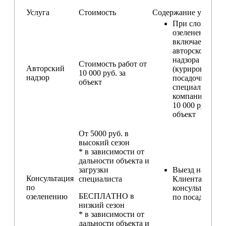
Услуга
Стоимость
Содержание услуги
При сложном
озеленении
включаем услу
авторского
надзора
Стоимость работ от
Авторский
(курирование
10 000 руб. за
надзор
посадочных ра
объект
специалистом
компании) — о
10 000 руб. за
объект
От 5000 руб. в
высокий сезон
* в зависимости от
дальности объекта и
загрузки
Выезд на участ
Консультация
специалиста
Клиента для
по
консультирова
БЕСПЛАТНО в
озеленению
по посадкам
низкий сезон
* в зависимости от
дальности объекта и