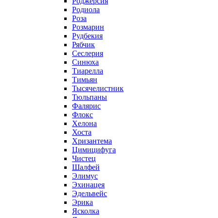
Роджерсия
Родиола
Роза
Розмарин
Рудбекия
Рябчик
Сеслерия
Синюха
Тиарелла
Тимьян
Тысячелистник
Тюльпаны
Фалярис
Флокс
Хелона
Хоста
Хризантема
Цимицифуга
Чистец
Шалфей
Элимус
Эхинацея
Эдельвейс
Эрика
Ясколка