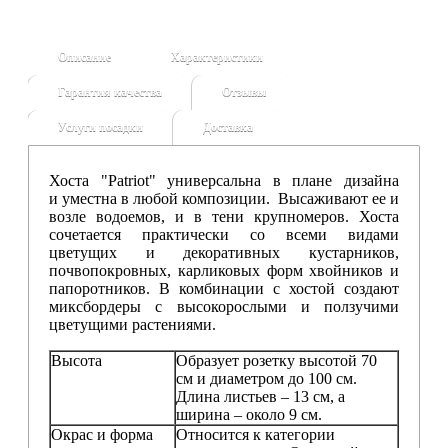
Описание
Характеристики
Гарантия качества
Отзывы
Услуги посадки
Доставка
Хоста "Patriot" универсальна в плане дизайна
и
уместна в любой композиции.
Высаживают ее и
возле водоемов, и в тени крупномеров. Хоста
сочетается практически со всеми видами
цветущих и декоративных кустарников,
почвопокровных, карликовых форм хвойников и
папоротников. В комбинации с хостой создают
миксбордеры с высокорослыми и ползучими
цветущими растениями.
Высота
Образует розетку высотой 70
см и диаметром до 100 см.
Длина листьев – 13 см, а
ширина – около 9 см.
Окрас и форма
Относится к категории