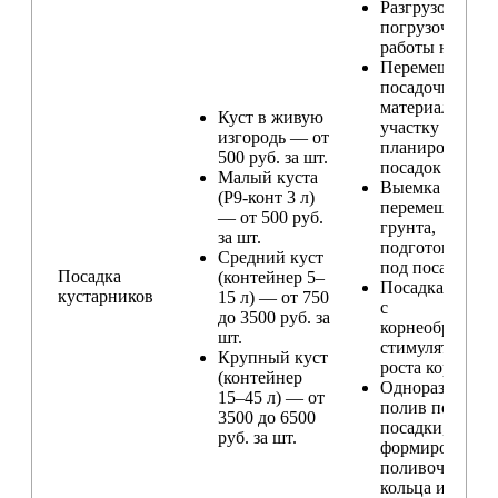
Разгрузо-
погрузочные
работы на учас
Перемещение
посадочного
материала по
Куст в живую
участку и
изгородь — от
планирование
500 руб. за шт.
посадок
Малый куста
Выемка и
(Р9-конт 3 л)
перемещение
— от 500 руб.
грунта,
за шт.
подготовка ям
Средний куст
под посадку
Посадка
(контейнер 5–
Посадка расте
кустарников
15 л) — от 750
с
до 3500 руб. за
корнеобразую
шт.
стимулятором
Крупный куст
роста корней
(контейнер
Одноразовый
15–45 л) — от
полив после
3500 до 6500
посадки,
руб. за шт.
формирование
поливочного
кольца и