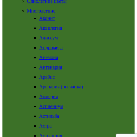
Однолетние цветы
Многолетние
Аконит
Аквилегия
Алиссум
Андромеда
Анемона
Антенария
Арабис
Аренария (песчанка)
Армерия
Асплениум
Астильба
Астра
Астранция