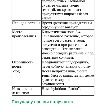
пестролистных. Основной
окрас ее листьев темно-
зеленый, по краям пластин
присутствует широкая белая
кайма.
Период цветения
Время цветения приходится на
середину июля-август.
Место
Климатическая зона 3-4.
произрастания
Тенелюбивое растение, которое
лучше всего растет в тени,
полутени и при рассеянном
освещении. При желании
можно посадить растение и под
открытым солнцем.
Особенности
Предпочитает плодородную,
почвы
перегнойную, влажную почву.
Уход
Хоста неприхотлива, любит
тень, быстро разрастается, легко
делится и хорошо
размножается.
Название на
Hosta hybridum "Patriot"
.
латинском
Покупая у нас вы получаете: