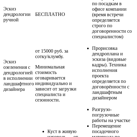
по посадкам в
Эскиз
офисе компании
дендрологии
БЕСПЛАТНО
(время встречи
ручной
определяется
строго по
договоренности со
специалистом)
Прорисовка
от 15000 руб. за
дендроплана и
сотку/клумбу.
эскиза (видовые
Эскиз
кадры). Техника
Минимальная
озеленения с
исполнения
стоимость
дендрологией
проекта
оговаривается
в исполнении
определяется по
индивидуально и
ландшафтного
договорённости с
зависит от загрузки
дизайнера
ландшафтным
специалиста и
дизайнером
сезонности.
Разгрузо-
погрузочные
работы на участке
Перемещение
Куст в живую
посадочного
изгородь — от
материала по