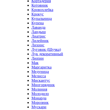
Кортадерия
Котовник
Кровохлебка
Крокус
Купальница
Купена
Лаванда
Ландыш
Лиатрис
Лилейник
Лихнис
Луговик (Щучка)
Лук декоративный
Люпин
Мак
Маргаритка
Медуница
Мелисса
Мискантус
Многорядник
Молиния
Молодило
Монарда
Морозник
Мускари