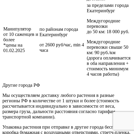
за пределами
города
Екатеринбург
Междугородние
перевозки
Манипулятор
по районам
города
до 50 км
: 18 000 руб.
от 10 саженцев и
Екатеринбург
более
Междугородние
от 2600 руб/час, min 4
*цены на
перевозки
свыше 50
часа
01.02.2025
км
: 90 руб./км
(дорога оплачивается
в оба направления +
стоимость минимум
4 часов работы)
Другие города РФ
Мы осуществляем доставку любого растения в разные
регионы РФ в количестве от 1 штуки и более (стоимость
рассчитывается индивидуально в зависимости от веса,
размера груза, дальности расстояния согласно тарифам
транспортной компании).
Упаковка растения при отправке в другие города бесплатно:
коробка бумажная с воздушными отверстиями, стретч-пленка,