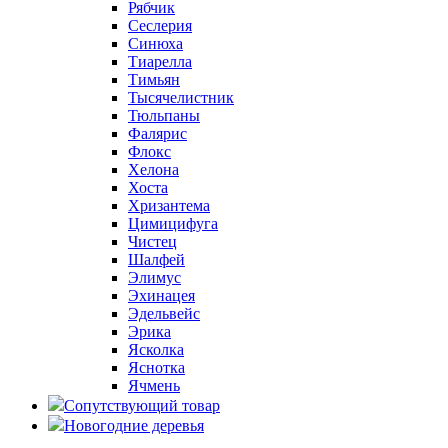
Рябчик
Сеслерия
Синюха
Тиарелла
Тимьян
Тысячелистник
Тюльпаны
Фалярис
Флокс
Хелона
Хоста
Хризантема
Цимицифуга
Чистец
Шалфей
Элимус
Эхинацея
Эдельвейс
Эрика
Ясколка
Яснотка
Ячмень
Сопутствующий товар
Новогодние деревья