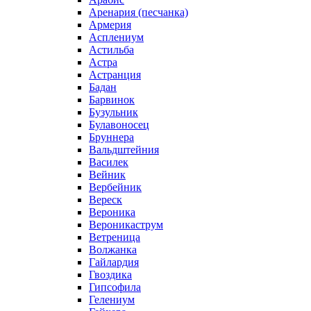
Аренария (песчанка)
Армерия
Асплениум
Астильба
Астра
Астранция
Бадан
Барвинок
Бузульник
Булавоносец
Бруннера
Вальдштейния
Василек
Вейник
Вербейник
Вереск
Вероника
Вероникаструм
Ветреница
Волжанка
Гайлардия
Гвоздика
Гипсофила
Гелениум