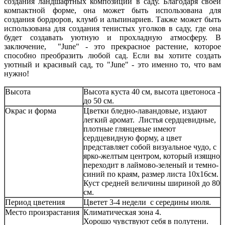
создания ландшафтных композиций в саду. Благодаря своей
компактной форме, она может быть использована для
создания бордюров, клумб и альпинариев. Также может быть
использована для создания тенистых уголков в саду, где она
будет создавать уютную и прохладную атмосферу. В
заключение, "June" - это прекрасное растение, которое
способно преобразить любой сад. Если вы хотите создать
уютный и красивый сад, то "June" - это именно то, что вам
нужно!
Высота
Высота куста 40 см, высота цветоноса -
до 50 см.
Окрас и форма
Цветки бледно-лавандовые, издают
легкий аромат. Листья сердцевидные,
плотные глянцевые имеют
сердцевидную форму, а цвет
представляет собой визуальное чудо, с
ярко-желтым центром, который изящно
переходит в лаймово-зеленый и темно-
синий по краям, размер листа 10х16см.
Куст средней величины шириной до 80
см.
Период цветения
Цветет 3-4 недели с середины июля.
Место произрастания
Климатическая зона 4.
Хорошо чувствуют себя в полутени.