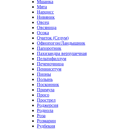
Мшанка
Мята
Нарцисс
Нивяник
Овсец
Овсяница
Осока
Очиток (Седум)
Офиопогон/Ландышник
Папоротник
Пахизандра верхушечная
Пельтифиллум
Печеночница
Пеннисетум
Пионы
Полынь
Посконник
Примула
Просо
Прострел
Роджерсия
Родиола
Роза
Розмарин
Рудбекия