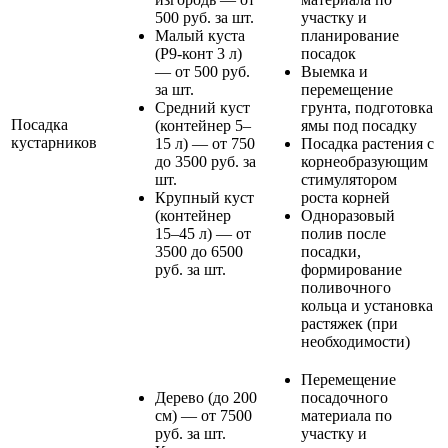
500 руб. за шт.
участку и
Малый куста
планирование
(Р9-конт 3 л)
посадок
— от 500 руб.
Выемка и
за шт.
перемещение
Средний куст
грунта, подготовка
Посадка
(контейнер 5–
ямы под посадку
кустарников
15 л) — от 750
Посадка растения с
до 3500 руб. за
корнеобразующим
шт.
стимулятором
Крупный куст
роста корней
(контейнер
Одноразовый
15–45 л) — от
полив после
3500 до 6500
посадки,
руб. за шт.
формирование
поливочного
кольца и установка
растяжек (при
необходимости)
Перемещение
Дерево (до 200
посадочного
см) — от 7500
материала по
руб. за шт.
участку и