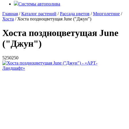
Системы автополива
Главная
/
Каталог растений
/
Рассада цветов
/
Многолетние
/
Хоста
/ Хоста поздноцветущая June ("Джун")
Хоста поздноцветущая June
("Джун")
5
250
250