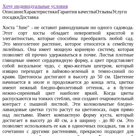
Хочу индивидуальные условия
Описание
Характеристики
Гарантия качества
Отзывы
Услуги
посадки
Доставка
Хоста "June" - не оставит равнодушным ни одного садовода.
Этот сорт хосты обладает невероятной красотой и
элегантностью, которые способны преобразить любой сад.
Это многолетнее растение, которое относится к семейству
лилейных. Она имеет мощную корневую систему, которая
позволяет ей прочно удерживаться в почве. Листья плотные
глянцевые имеют сердцевидную форму, а цвет представляет
собой визуальное чудо, с ярко-желтым центром, который
изящно переходит в лаймово-зеленый и темно-синий по
краям. Цветоносы достигают в высоту до 50 см. Цветение
начинается в июле и продолжается до конца лета, цветки
имеют нежный бледно-фиолетовый оттенок, а в бутоне
нежно-сиреневый цвет наиболее яркий. Когда цветы
распускаются на тонких стеблях, они создают очаровательный
контраст с пышной листвой. Эти колокольчатые бледно-
лавандовые цветки густо растут на цветоносах, паря прямо
над листьями. Имеет компактную форму куста, который
достигает в высоту до 40 см, а в ширину - до 80 см. Это
позволяет использовать ее как в одиночных посадках, так и в
сочетании с другими растениями, прекрасно подходит для