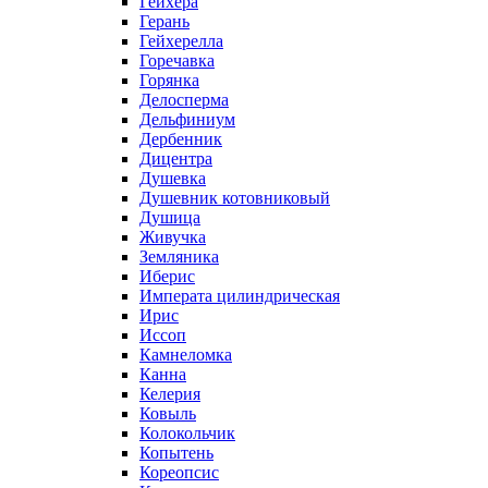
Гейхера
Герань
Гейхерелла
Горечавка
Горянка
Делосперма
Дельфиниум
Дербенник
Дицентра
Душевка
Душевник котовниковый
Душица
Живучка
Земляника
Иберис
Императа цилиндрическая
Ирис
Иссоп
Камнеломка
Канна
Келерия
Ковыль
Колокольчик
Копытень
Кореопсис