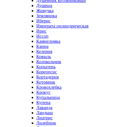
Душевник котовниковый
Душица
Живучка
Земляника
Иберис
Императа цилиндрическая
Ирис
Иссоп
Камнеломка
Канна
Келерия
Ковыль
Колокольчик
Копытень
Кореопсис
Кортадерия
Котовник
Кровохлебка
Крокус
Купальница
Купена
Лаванда
Ландыш
Лиатрис
Лилейник