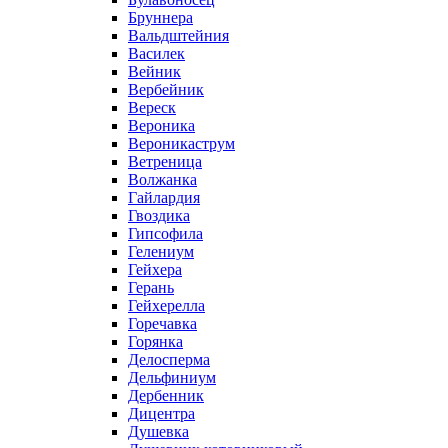
Бруннера
Вальдштейния
Василек
Вейник
Вербейник
Вереск
Вероника
Вероникаструм
Ветреница
Волжанка
Гайлардия
Гвоздика
Гипсофила
Гелениум
Гейхера
Герань
Гейхерелла
Горечавка
Горянка
Делосперма
Дельфиниум
Дербенник
Дицентра
Душевка