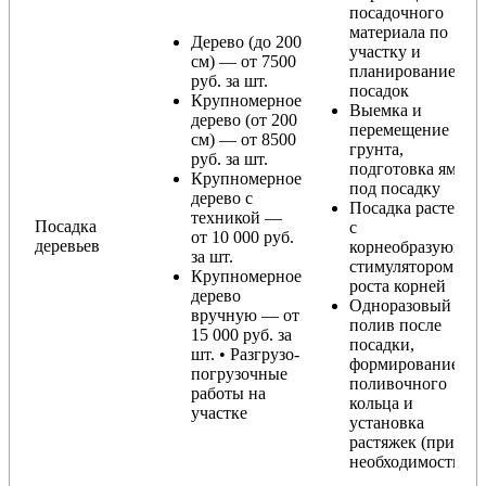
посадочного
материала по
Дерево (до 200
участку и
см) — от 7500
планирование
руб. за шт.
посадок
Крупномерное
Выемка и
дерево (от 200
перемещение
см) — от 8500
грунта,
руб. за шт.
подготовка ямы
Крупномерное
под посадку
дерево с
Посадка растения
техникой —
Посадка
с
от 10 000 руб.
деревьев
корнеобразующи
за шт.
стимулятором
Крупномерное
роста корней
дерево
Одноразовый
вручную — от
полив после
15 000 руб. за
посадки,
шт. • Разгрузо-
формирование
погрузочные
поливочного
работы на
кольца и
участке
установка
растяжек (при
необходимости)