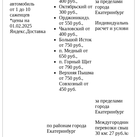
400 руб.,
за пределами
автомобиль
Октябрьский от
города
от 1 до 10
300 руб.,
Екатеринбург
саженцев
Орджоникидз.
*цены на
Индивидуальный
от 550 руб.,
01.02.2025
расчет и условия
Чкаловский от
Яндекс.Доставка
400 руб.,
Большой Исток
от 750 руб.,
п. Медный от
650 руб.,
п. Горный Щит
от 790 руб.,
Верхняя Пышма
от 750 руб.,
Совхозный от
450 руб.
за пределами
города
Екатеринбург
Междугородние
по районам
города
перевозки
свыше
Екатеринбург
30 км
: 27 руб./км