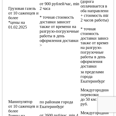
(дорога
от 900 рублей/час, min
оплачивается в
Грузовая газель
2 часа
оба направления
от 10 саженцев и
+ стоимость min
* точная стоимость
более
2 часов работы)
доставки зависит
*цены на
также от времени на
01.02.2025
* точная
разгрузо-погрузочные
стоимость
работы в день
доставки зависит
оформления доставки
также от времени
>
на разгрузо-
погрузочные
работы в день
оформления
доставки
за пределами
города
Екатеринбург
Междугородние
перевозки
до 50 км
: 18 000
Манипулятор
по районам
города
руб.
от 10 саженцев и
Екатеринбург
более
Междугородние
от 2600 руб/час, min 4
*цены на