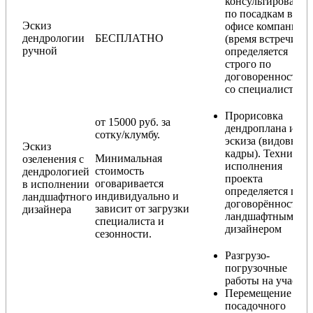
консультирование
по посадкам в
Эскиз
офисе компании
дендрологии
БЕСПЛАТНО
(время встречи
ручной
определяется
строго по
договоренности
со специалистом)
Прорисовка
от 15000 руб. за
дендроплана и
сотку/клумбу.
эскиза (видовые
Эскиз
кадры). Техника
Минимальная
озеленения с
исполнения
стоимость
дендрологией
проекта
оговаривается
в исполнении
определяется по
индивидуально и
ландшафтного
договорённости с
зависит от загрузки
дизайнера
ландшафтным
специалиста и
дизайнером
сезонности.
Разгрузо-
погрузочные
работы на участке
Перемещение
посадочного