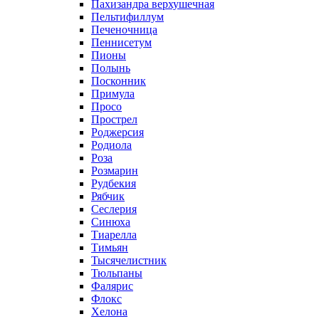
Пахизандра верхушечная
Пельтифиллум
Печеночница
Пеннисетум
Пионы
Полынь
Посконник
Примула
Просо
Прострел
Роджерсия
Родиола
Роза
Розмарин
Рудбекия
Рябчик
Сеслерия
Синюха
Тиарелла
Тимьян
Тысячелистник
Тюльпаны
Фалярис
Флокс
Хелона