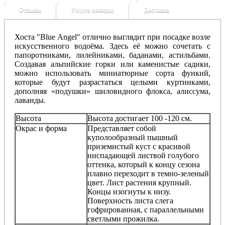
Отзывы
Услуги посадки
Доставка
Хоста "Blue Angel" отлично выглядит при посадке возле
искусственного водоёма. Здесь её можно сочетать с
папоротниками, лилейниками, баданами, астильбами.
Создавая альпийские горки или каменистые садики,
можно использовать миниатюрные сорта функий,
которые будут разрастаться целыми куртинками,
дополняя «подушки» шиловидного флокса, алиссума,
лаванды.
Высота
Высота достигает 100 -120 см.
Окрас и форма
Представляет собой
куполообразный пышный
приземистый куст с красивой
ниспадающей листвой голубого
оттенка, который к концу сезона
плавно переходит в темно-зеленый
цвет. Лист растения крупный.
Концы изогнуты к низу.
Поверхность листа слега
гофрированная, с параллельными
светлыми прожилка.