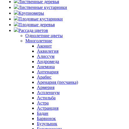
Лиственные деревья
Лиственные кустарники
Крупномеры
Плодовые кустарники
Плодовые деревья
Рассада цветов
Однолетние цветы
Многолетние
Аконит
Аквилегия
Алиссум
Андромеда
Анемона
Антенария
Арабис
Аренария (песчанка)
Армерия
Асплениум
Астильба
Астра
Астранция
Бадан
Барвинок
Бузульник
Булавоносец