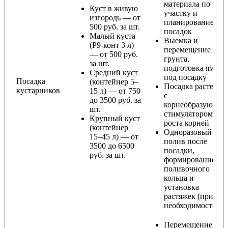
материала по
Куст в живую
участку и
изгородь — от
планирование
500 руб. за шт.
посадок
Малый куста
Выемка и
(Р9-конт 3 л)
перемещение
— от 500 руб.
грунта,
за шт.
подготовка ямы
Средний куст
под посадку
Посадка
(контейнер 5–
Посадка растения
кустарников
15 л) — от 750
с
до 3500 руб. за
корнеобразующи
шт.
стимулятором
Крупный куст
роста корней
(контейнер
Одноразовый
15–45 л) — от
полив после
3500 до 6500
посадки,
руб. за шт.
формирование
поливочного
кольца и
установка
растяжек (при
необходимости)
Перемещение