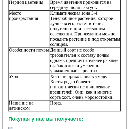
Период цветения
Время цветения приходится на
середину июля - август.
Место
Климатическая зона 3-4.
произрастания
Тенелюбивое растение, которое
лучше всего растет в тени,
полутени и при рассеянном
освещении. При желании можно
посадить растение и под открытым
солнцем.
Особенности почвы
Данный сорт не особо
требователен к составу почвы,
однако, предпочтительнее рыхлые
слабокислые и умеренно
увлажненные варианты.
Уход
Хоста неприхотлива в уходе.
Хосты редко болеют
и практически не привлекают
вредителей. Они, как и многие
сорта хост, очень морозостойки.
Название на
Hosta
.
латинском
Покупая у нас вы получаете: