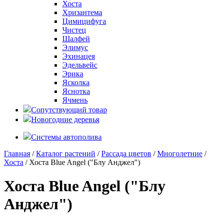
Хоста
Хризантема
Цимицифуга
Чистец
Шалфей
Элимус
Эхинацея
Эдельвейс
Эрика
Ясколка
Яснотка
Ячмень
Сопутствующий товар
Новогодние деревья
Системы автополива
Главная
/
Каталог растений
/
Рассада цветов
/
Многолетние
/
Хоста
/ Хоста Blue Angel ("Блу Анджел")
Хоста Blue Angel ("Блу
Анджел")