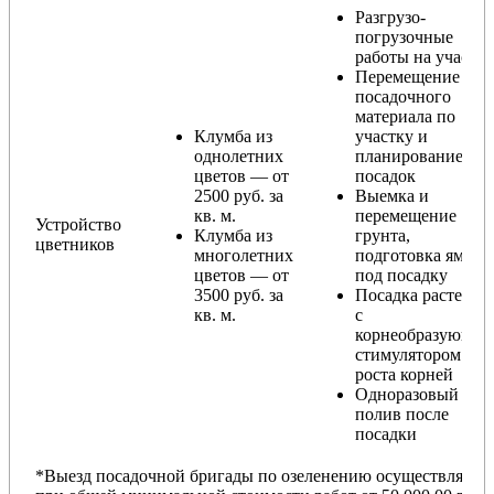
Разгрузо-
погрузочные
работы на участке
Перемещение
посадочного
материала по
Клумба из
участку и
однолетних
планирование
цветов — от
посадок
2500 руб. за
Выемка и
кв. м.
перемещение
Устройство
Клумба из
грунта,
цветников
многолетних
подготовка ямы
цветов — от
под посадку
3500 руб. за
Посадка растений
кв. м.
с
корнеобразующи
стимулятором
роста корней
Одноразовый
полив после
посадки
*Выезд посадочной бригады по озеленению осуществляется