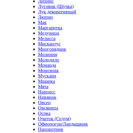
Лихнис
Луговик (Щучка)
Лук декоративный
Люпин
Мак
Маргаритка
Медуница
Мелисса
Мискантус
Многорядник
Молиния
Молодило
Монарда
Морозник
Мускари
Мшанка
Мята
Нарцисс
Нивяник
Овсец
Овсяница
Осока
Очиток (Седум)
Офиопогон/Ландышник
Папоротник