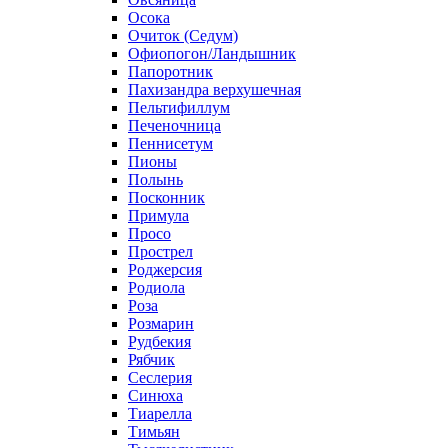
Осока
Очиток (Седум)
Офиопогон/Ландышник
Папоротник
Пахизандра верхушечная
Пельтифиллум
Печеночница
Пеннисетум
Пионы
Полынь
Посконник
Примула
Просо
Прострел
Роджерсия
Родиола
Роза
Розмарин
Рудбекия
Рябчик
Сеслерия
Синюха
Тиарелла
Тимьян