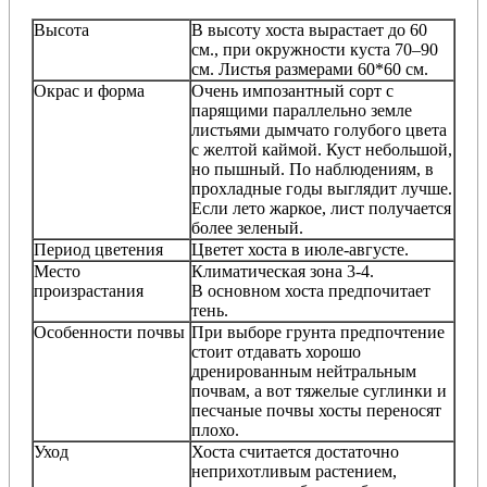
Высота
В высоту хоста вырастает до 60
см., при окружности куста 70–90
см. Листья размерами 60*60 см.
Окрас и форма
Очень импозантный сорт с
парящими параллельно земле
листьями дымчато голубого цвета
с желтой каймой. Куст небольшой,
но пышный. По наблюдениям, в
прохладные годы выглядит лучше.
Если лето жаркое, лист получается
более зеленый.
Период цветения
Цветет хоста в июле-августе.
Место
Климатическая зона 3-4.
произрастания
В основном хоста предпочитает
тень.
Особенности почвы
При выборе грунта предпочтение
стоит отдавать хорошо
дренированным нейтральным
почвам, а вот тяжелые суглинки и
песчаные почвы хосты переносят
плохо.
Уход
Хоста считается достаточно
неприхотливым растением,