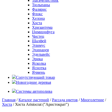
Тысячелистник
Тюльпаны
Фалярис
Флокс
Хелона
Хоста
Хризантема
Цимицифуга
Чистец
Шалфей
Элимус
Эхинацея
Эдельвейс
Эрика
Ясколка
Яснотка
Ячмень
Сопутствующий товар
Новогодние деревья
Системы автополива
Главная
/
Каталог растений
/
Рассада цветов
/
Многолетние
/
Хоста
/ Хоста Aristocrat ("Аристократ")