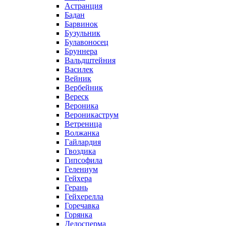
Астранция
Бадан
Барвинок
Бузульник
Булавоносец
Бруннера
Вальдштейния
Василек
Вейник
Вербейник
Вереск
Вероника
Вероникаструм
Ветреница
Волжанка
Гайлардия
Гвоздика
Гипсофила
Гелениум
Гейхера
Герань
Гейхерелла
Горечавка
Горянка
Делосперма