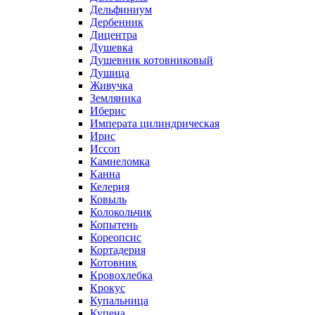
Дельфиниум
Дербенник
Дицентра
Душевка
Душевник котовниковый
Душица
Живучка
Земляника
Иберис
Императа цилиндрическая
Ирис
Иссоп
Камнеломка
Канна
Келерия
Ковыль
Колокольчик
Копытень
Кореопсис
Кортадерия
Котовник
Кровохлебка
Крокус
Купальница
Купена