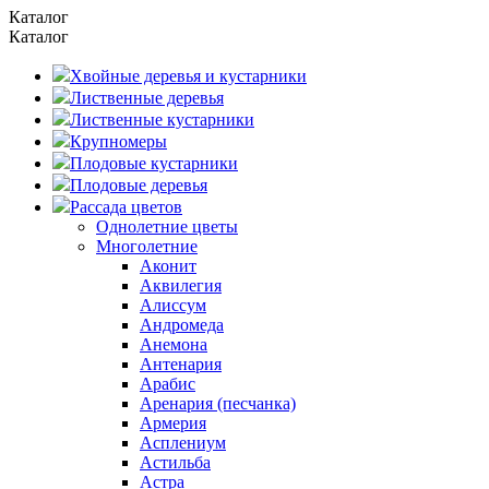
Каталог
Каталог
Хвойные деревья и кустарники
Лиственные деревья
Лиственные кустарники
Крупномеры
Плодовые кустарники
Плодовые деревья
Рассада цветов
Однолетние цветы
Многолетние
Аконит
Аквилегия
Алиссум
Андромеда
Анемона
Антенария
Арабис
Аренария (песчанка)
Армерия
Асплениум
Астильба
Астра