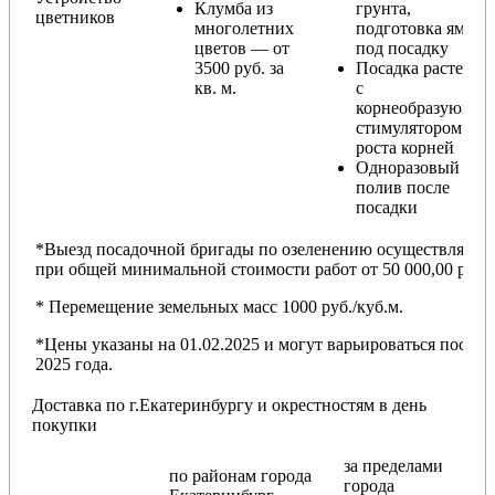
Клумба из
грунта,
цветников
многолетних
подготовка ямы
цветов — от
под посадку
3500 руб. за
Посадка растений
кв. м.
с
корнеобразующи
стимулятором
роста корней
Одноразовый
полив после
посадки
*Выезд посадочной бригады по озеленению осуществляется
при общей минимальной стоимости работ от 50 000,00 руб.
* Перемещение земельных масс 1000 руб./куб.м.
*Цены указаны на 01.02.2025 и могут варьироваться после
2025 года.
Доставка по г.Екатеринбургу и окрестностям в день
покупки
за пределами
по районам
города
города