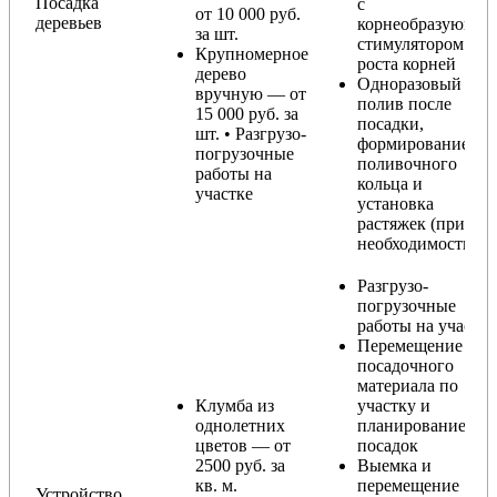
Посадка
с
от 10 000 руб.
деревьев
корнеобразующи
за шт.
стимулятором
Крупномерное
роста корней
дерево
Одноразовый
вручную — от
полив после
15 000 руб. за
посадки,
шт. • Разгрузо-
формирование
погрузочные
поливочного
работы на
кольца и
участке
установка
растяжек (при
необходимости)
Разгрузо-
погрузочные
работы на участке
Перемещение
посадочного
материала по
Клумба из
участку и
однолетних
планирование
цветов — от
посадок
2500 руб. за
Выемка и
кв. м.
перемещение
Устройство