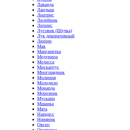
Лаванда
Ландыш
Лиатрис
Лилейник
Лихнис
Луговик (Щучка)
Лук декоративный
Люпин
Мак
Маргаритка
Медуница
Мелисса
Мискантус
Многорядник
Молиния
Молодило
Монарда
Морозник
Мускари
Мшанка
Мята
Нарцисс
Нивяник
Овсец
Овсяница