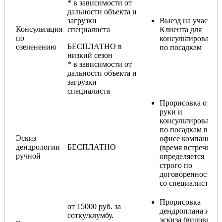
* в зависимости от
дальности объекта и
загрузки
Выезд на участок
Консультация
специалиста
Клиента для
по
консультирования
БЕСПЛАТНО в
озеленению
по посадкам
низкий сезон
* в зависимости от
дальности объекта и
загрузки
специалиста
Прорисовка от
руки и
консультирование
по посадкам в
Эскиз
офисе компании
дендрологии
БЕСПЛАТНО
(время встречи
ручной
определяется
строго по
договоренности
со специалистом)
Прорисовка
от 15000 руб. за
дендроплана и
сотку/клумбу.
эскиза (видовые