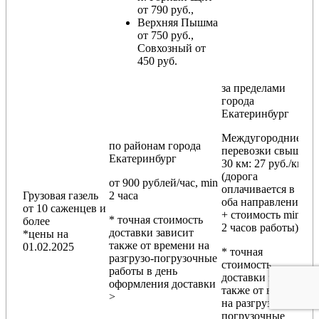
от 790 руб.,
Верхняя Пышма
от 750 руб.,
Совхозный от
450 руб.
за пределами
города
Екатеринбург
Междугородние
по районам
города
перевозки
свыше
Екатеринбург
30 км
: 27 руб./км
(дорога
от 900 рублей/час, min
оплачивается в
Грузовая газель
2 часа
оба направления
от 10 саженцев и
+ стоимость min
* точная стоимость
более
2 часов работы)
доставки зависит
*цены на
также от времени на
01.02.2025
* точная
разгрузо-погрузочные
стоимость
работы в день
доставки зависит
оформления доставки
также от времени
>
на разгрузо-
погрузочные