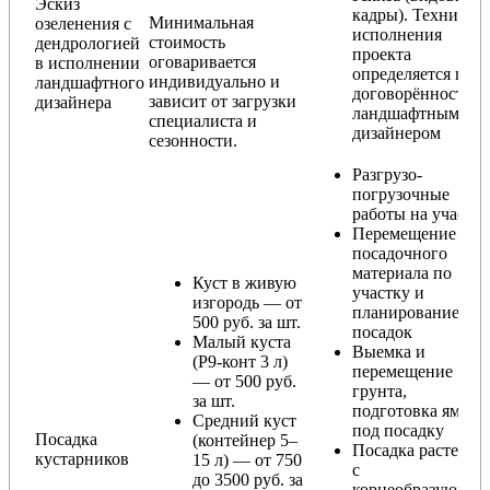
Эскиз
кадры). Техника
Минимальная
озеленения с
исполнения
стоимость
дендрологией
проекта
оговаривается
в исполнении
определяется по
индивидуально и
ландшафтного
договорённости с
зависит от загрузки
дизайнера
ландшафтным
специалиста и
дизайнером
сезонности.
Разгрузо-
погрузочные
работы на участке
Перемещение
посадочного
материала по
Куст в живую
участку и
изгородь — от
планирование
500 руб. за шт.
посадок
Малый куста
Выемка и
(Р9-конт 3 л)
перемещение
— от 500 руб.
грунта,
за шт.
подготовка ямы
Средний куст
под посадку
Посадка
(контейнер 5–
Посадка растения
кустарников
15 л) — от 750
с
до 3500 руб. за
корнеобразующи