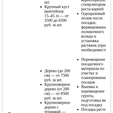
шт.
стимулятором
Крупный куст
роста корней
(контейнер
Одноразовый
15–45 л) — от
полив после
3500 до 6500
посадки,
руб. за шт.
формирование
поливочного
кольца и
установка
растяжек (при
необходимости)
Перемещение
посадочного
материала по
Дерево (до 200
участку и
см) — от 7500
планирование
руб. за шт.
посадок
Крупномерное
Выемка и
дерево (от 200
перемещение
см) — от 8500
грунта,
руб. за шт.
подготовка ямы
Крупномерное
под посадку
дерево с
Посадка растения
техникой —