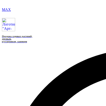
MAX
Продажа садовых растений,
деревьев,
кустарников, саженцев