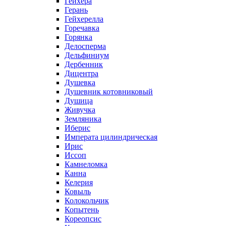
Гейхера
Герань
Гейхерелла
Горечавка
Горянка
Делосперма
Дельфиниум
Дербенник
Дицентра
Душевка
Душевник котовниковый
Душица
Живучка
Земляника
Иберис
Императа цилиндрическая
Ирис
Иссоп
Камнеломка
Канна
Келерия
Ковыль
Колокольчик
Копытень
Кореопсис