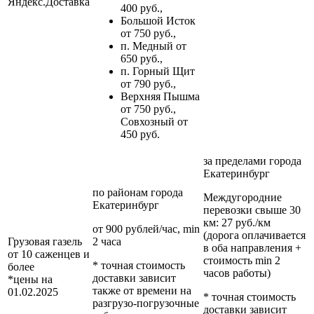
Яндекс.Доставка
400 руб.,
Большой Исток
от 750 руб.,
п. Медный от
650 руб.,
п. Горный Щит
от 790 руб.,
Верхняя Пышма
от 750 руб.,
Совхозный от
450 руб.
за пределами
города
Екатеринбург
по районам
города
Междугородние
Екатеринбург
перевозки
свыше 30
км
: 27 руб./км
от 900 рублей/час, min
(дорога оплачивается
Грузовая газель
2 часа
в оба направления +
от 10 саженцев и
стоимость min 2
* точная стоимость
более
часов работы)
доставки зависит
*цены на
также от времени на
01.02.2025
* точная стоимость
разгрузо-погрузочные
доставки зависит