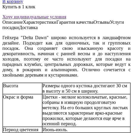
В корзину
Купить в 1 клик
Хочу индивидуальные условия
Описание
Характеристики
Гарантия качества
Отзывы
Услуги
посадки
Доставка
Гейхера "Delta Dawn" широко используется в ландшафтном
дизайне. Подходит как для одиночных, так и групповых
посадок. Она сохраняет свою изысканную красоту и
декоративность, начиная с ранней весны и до наступления
холодов, поэтому ее часто используют для посадки на
парадных клумбах, центральных дорожках, которые ведут к
дому, в рокариях и альпинариях. Отлично сочетается с
хвойными деревьям и кустарниками.
Высота
Размеры одного кустика достигают 30 см
в высоту и 50 см в ширину.
Окрас и форма
Цветки - мелкие колокольчатые, красные,
собраны в изящную продолговатую
метелку. На его больших круглых листьях
выделяются характерные ярко-красные
прожилки, которые делаются еще ярче в
осенний период.
Период цветения
Июнь-июль.