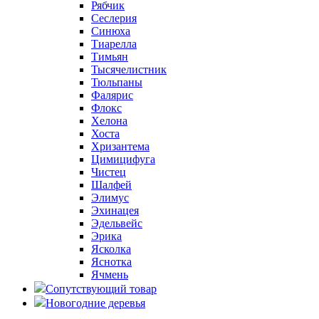
Рябчик
Сеслерия
Синюха
Тиарелла
Тимьян
Тысячелистник
Тюльпаны
Фалярис
Флокс
Хелона
Хоста
Хризантема
Цимицифуга
Чистец
Шалфей
Элимус
Эхинацея
Эдельвейс
Эрика
Ясколка
Яснотка
Ячмень
Сопутствующий товар
Новогодние деревья