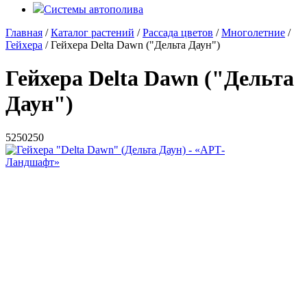
Системы автополива
Главная
/
Каталог растений
/
Рассада цветов
/
Многолетние
/
Гейхера
/ Гейхера Delta Dawn ("Дельта Даун")
Гейхера Delta Dawn ("Дельта
Даун")
5
250
250