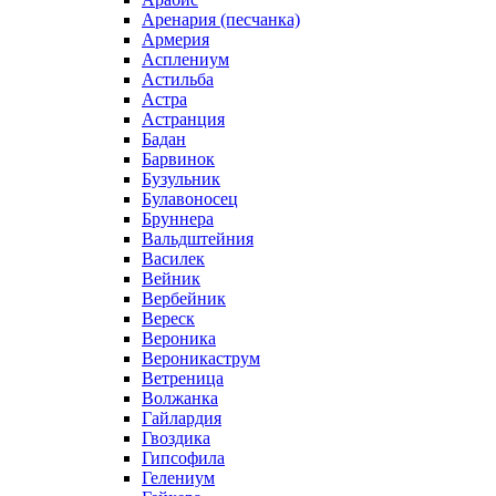
Аренария (песчанка)
Армерия
Асплениум
Астильба
Астра
Астранция
Бадан
Барвинок
Бузульник
Булавоносец
Бруннера
Вальдштейния
Василек
Вейник
Вербейник
Вереск
Вероника
Вероникаструм
Ветреница
Волжанка
Гайлардия
Гвоздика
Гипсофила
Гелениум