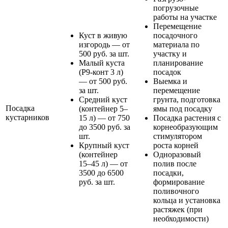
погрузочные
работы на участке
Перемещение
Куст в живую
посадочного
изгородь — от
материала по
500 руб. за шт.
участку и
Малый куста
планирование
(Р9-конт 3 л)
посадок
— от 500 руб.
Выемка и
за шт.
перемещение
Средний куст
грунта, подготовка
Посадка
(контейнер 5–
ямы под посадку
кустарников
15 л) — от 750
Посадка растения с
до 3500 руб. за
корнеобразующим
шт.
стимулятором
Крупный куст
роста корней
(контейнер
Одноразовый
15–45 л) — от
полив после
3500 до 6500
посадки,
руб. за шт.
формирование
поливочного
кольца и установка
растяжек (при
необходимости)