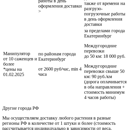
работы в день
также от времени на
оформления доставки
разгрузо-
>
погрузочные работы
в день оформления
доставки
за пределами
города
Екатеринбург
Междугородние
перевозки
Манипулятор
по районам
города
до 50 км
: 18 000 руб.
от 10 саженцев и
Екатеринбург
более
Междугородние
от 2600 руб/час, min 4
*цены на
перевозки
свыше 50
часа
01.02.2025
км
: 90 руб./км
(дорога оплачивается
в оба направления +
стоимость минимум
4 часов работы)
Другие города РФ
Мы осуществляем доставку любого растения в разные
регионы РФ в количестве от 1 штуки и более (стоимость
рассчитывается индивидуально в зависимости от веса,