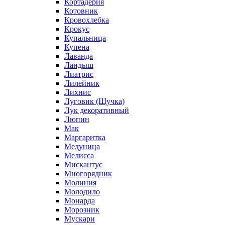
Кортадерия
Котовник
Кровохлебка
Крокус
Купальница
Купена
Лаванда
Ландыш
Лиатрис
Лилейник
Лихнис
Луговик (Щучка)
Лук декоративный
Люпин
Мак
Маргаритка
Медуница
Мелисса
Мискантус
Многорядник
Молиния
Молодило
Монарда
Морозник
Мускари