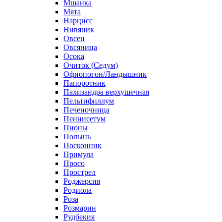
Мшанка
Мята
Нарцисс
Нивяник
Овсец
Овсяница
Осока
Очиток (Седум)
Офиопогон/Ландышник
Папоротник
Пахизандра верхушечная
Пельтифиллум
Печеночница
Пеннисетум
Пионы
Полынь
Посконник
Примула
Просо
Прострел
Роджерсия
Родиола
Роза
Розмарин
Рудбекия