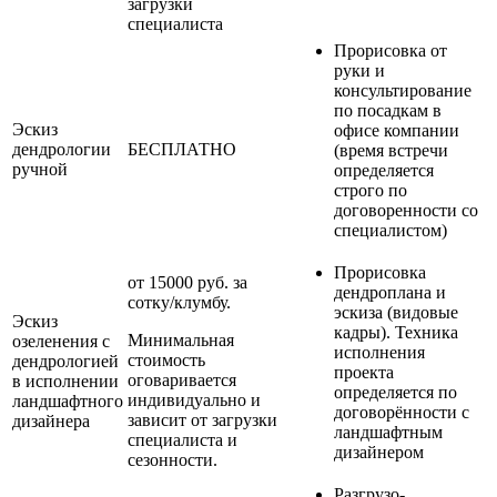
загрузки
специалиста
Прорисовка от
руки и
консультирование
по посадкам в
Эскиз
офисе компании
дендрологии
БЕСПЛАТНО
(время встречи
ручной
определяется
строго по
договоренности со
специалистом)
Прорисовка
от 15000 руб. за
дендроплана и
сотку/клумбу.
эскиза (видовые
Эскиз
кадры). Техника
Минимальная
озеленения с
исполнения
стоимость
дендрологией
проекта
оговаривается
в исполнении
определяется по
индивидуально и
ландшафтного
договорённости с
зависит от загрузки
дизайнера
ландшафтным
специалиста и
дизайнером
сезонности.
Разгрузо-