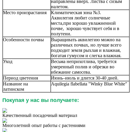
направлены вверх. Листва с сизым
налетом.
Место произрастания
Климатическая зона №3.
Аквилегия любит солнечные
места,при хорошо увлажненной
почве, хорошо чувствует себя и в
полутени.
Особенности почвы
Выращивать аквилегию можно на
различных почвах, но лучше всего
подходит земля рыхлая и влажная,
богатая гумусом и слегка влажная.
Уход
Весьма неприхотлива, требуется
умеренный полив и обрезки во
ибежание самосева.
Период цветения
Июнь–июль и длится 30-40 дней.
Название на
Aquilegia flabellata "Winky Blue White"
латинском
Покупая у нас вы получаете:
Качественный посадочный материал
Многолетний опыт работы с растениями