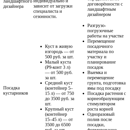
индивидуально и
ландшафтного
договорённости с
зависит от загрузки
дизайнера
ландшафтным
специалиста и
дизайнером
сезонности.
Разгрузо-
погрузочные
работы на участке
Перемещение
Куст в живую
посадочного
изгородь — от
материала по
500 руб. за шт.
участку и
Малый куста
планирование
(Р9-конт 3 л)
посадок
— от 500 руб.
Выемка и
за шт.
перемещение
Средний куст
грунта, подготовка
Посадка
(контейнер 5–
ямы под посадку
кустарников
15 л) — от 750
Посадка растения с
до 3500 руб. за
корнеобразующим
шт.
стимулятором
Крупный куст
роста корней
(контейнер
Одноразовый
15–45 л) — от
полив после
3500 до 6500
посадки,
руб. за шт.
формирование