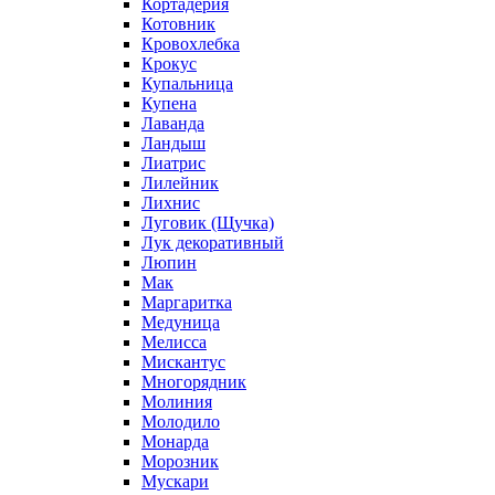
Кортадерия
Котовник
Кровохлебка
Крокус
Купальница
Купена
Лаванда
Ландыш
Лиатрис
Лилейник
Лихнис
Луговик (Щучка)
Лук декоративный
Люпин
Мак
Маргаритка
Медуница
Мелисса
Мискантус
Многорядник
Молиния
Молодило
Монарда
Морозник
Мускари