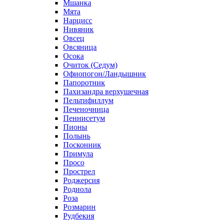
Мшанка
Мята
Нарцисс
Нивяник
Овсец
Овсяница
Осока
Очиток (Седум)
Офиопогон/Ландышник
Папоротник
Пахизандра верхушечная
Пельтифиллум
Печеночница
Пеннисетум
Пионы
Полынь
Посконник
Примула
Просо
Прострел
Роджерсия
Родиола
Роза
Розмарин
Рудбекия