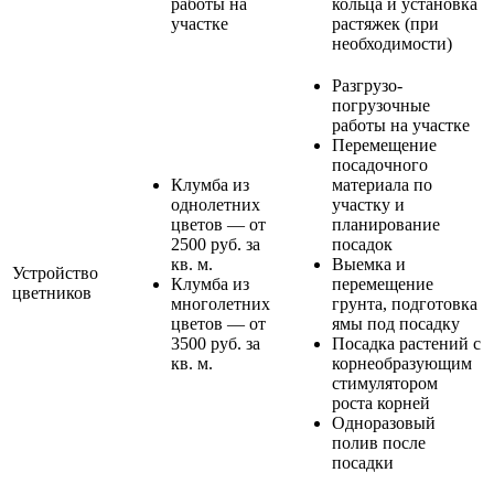
работы на
кольца и установка
участке
растяжек (при
необходимости)
Разгрузо-
погрузочные
работы на участке
Перемещение
посадочного
Клумба из
материала по
однолетних
участку и
цветов — от
планирование
2500 руб. за
посадок
кв. м.
Выемка и
Устройство
Клумба из
перемещение
цветников
многолетних
грунта, подготовка
цветов — от
ямы под посадку
3500 руб. за
Посадка растений с
кв. м.
корнеобразующим
стимулятором
роста корней
Одноразовый
полив после
посадки