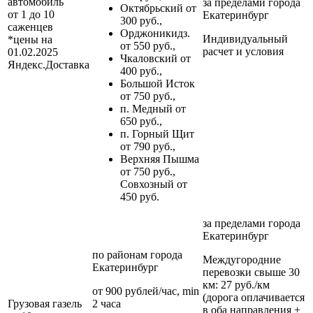
автомобиль
за пределами
города
Октябрьский от
от 1 до 10
Екатеринбург
300 руб.,
саженцев
Орджоникидз.
Индивидуальный
*цены на
от 550 руб.,
расчет и условия
01.02.2025
Чкаловский от
Яндекс.Доставка
400 руб.,
Большой Исток
от 750 руб.,
п. Медный от
650 руб.,
п. Горный Щит
от 790 руб.,
Верхняя Пышма
от 750 руб.,
Совхозный от
450 руб.
за пределами
города
Екатеринбург
по районам
города
Междугородние
Екатеринбург
перевозки
свыше 30
км
: 27 руб./км
от 900 рублей/час, min
(дорога оплачивается
Грузовая газель
2 часа
в оба направления +