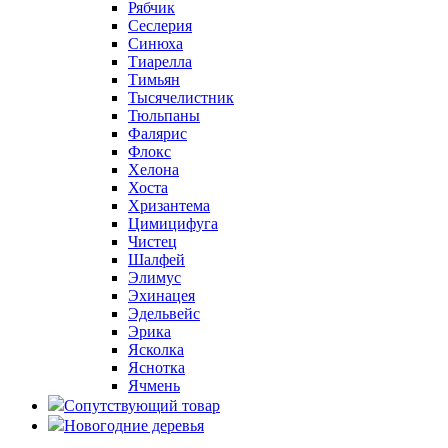
Рябчик
Сеслерия
Синюха
Тиарелла
Тимьян
Тысячелистник
Тюльпаны
Фалярис
Флокс
Хелона
Хоста
Хризантема
Цимицифуга
Чистец
Шалфей
Элимус
Эхинацея
Эдельвейс
Эрика
Ясколка
Яснотка
Ячмень
Сопутствующий товар
Новогодние деревья