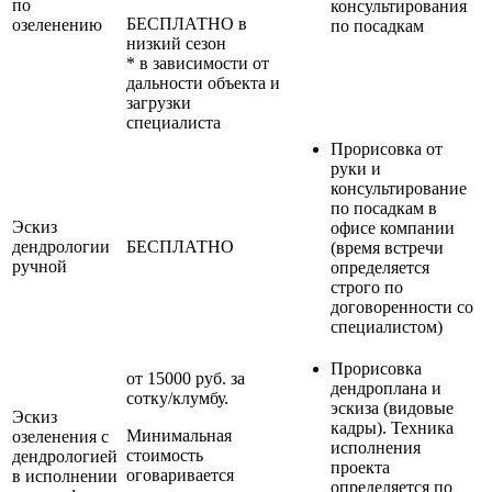
по
консультирования
БЕСПЛАТНО в
озеленению
по посадкам
низкий сезон
* в зависимости от
дальности объекта и
загрузки
специалиста
Прорисовка от
руки и
консультирование
по посадкам в
Эскиз
офисе компании
дендрологии
БЕСПЛАТНО
(время встречи
ручной
определяется
строго по
договоренности со
специалистом)
Прорисовка
от 15000 руб. за
дендроплана и
сотку/клумбу.
эскиза (видовые
Эскиз
кадры). Техника
Минимальная
озеленения с
исполнения
стоимость
дендрологией
проекта
оговаривается
в исполнении
определяется по