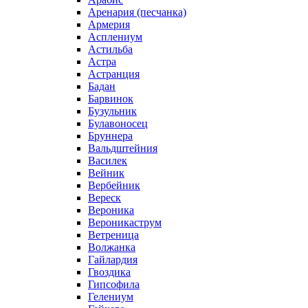
Аренария (песчанка)
Армерия
Асплениум
Астильба
Астра
Астранция
Бадан
Барвинок
Бузульник
Булавоносец
Бруннера
Вальдштейния
Василек
Вейник
Вербейник
Вереск
Вероника
Вероникаструм
Ветреница
Волжанка
Гайлардия
Гвоздика
Гипсофила
Гелениум