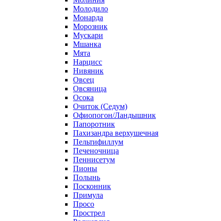
Молодило
Монарда
Морозник
Мускари
Мшанка
Мята
Нарцисс
Нивяник
Овсец
Овсяница
Осока
Очиток (Седум)
Офиопогон/Ландышник
Папоротник
Пахизандра верхушечная
Пельтифиллум
Печеночница
Пеннисетум
Пионы
Полынь
Посконник
Примула
Просо
Прострел