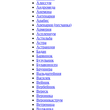
Алиссум
Андромеда
Анемона
Антенария
Арабис
Аренария (песчанка)
Армерия
Асплениум
Астильба
Астра
Астранция
Бадан
Барвинок
Бузульник
Булавоносец
Бруннера
Вальдштейния
Василек
Вейник
Вербейник
Вереск
Вероника
Вероникаструм
Ветреница
Волжанка