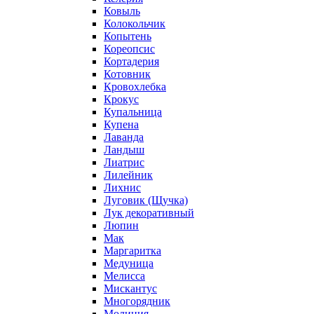
Ковыль
Колокольчик
Копытень
Кореопсис
Кортадерия
Котовник
Кровохлебка
Крокус
Купальница
Купена
Лаванда
Ландыш
Лиатрис
Лилейник
Лихнис
Луговик (Щучка)
Лук декоративный
Люпин
Мак
Маргаритка
Медуница
Мелисса
Мискантус
Многорядник
Молиния