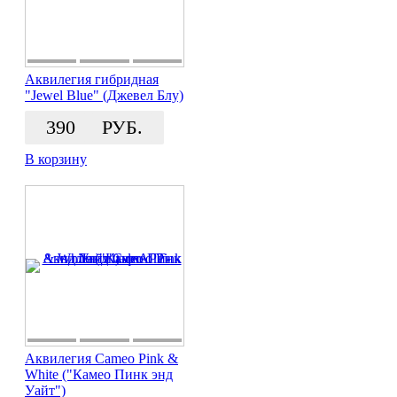
Аквилегия гибридная
"Jewel Blue" (Джевел Блу)
390
РУБ.
В корзину
Аквилегия Cameo Pink &
White ("Камео Пинк энд
Уайт")