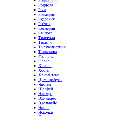
Роджерсия
Родиола
Роза
Розмарин
Рудбекия
Рябчик
Сеслерия
Синюха
Тиарелла
Тимьян
Тысячелистник
Тюльпаны
Фалярис
Флокс
Хелона
Хоста
Хризантема
Цимицифуга
Чистец
Шалфей
Элимус
Эхинацея
Эдельвейс
Эрика
Ясколка