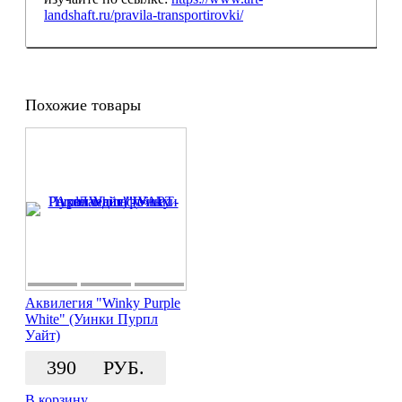
landshaft.ru/pravila-transportirovki/
Похожие товары
Аквилегия "Winky Purple
White" (Уинки Пурпл
Уайт)
390
РУБ.
В корзину