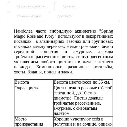
Гарантия качества
Отзывы
Услуги посадки
Доставка
Наиболее часто гибридную аквилегию "Spring
Magic Rose and Ivory" используют в декоративных
посадках - в альпинариях, газонах или групповых
посадках между деревьев. Нежно розовые с белой
серединой соцветия и ажурные, дважды
тройчатые рассеченные листья станут элегентным
украшением любого цветника в начале летнего
периода. Компаньоны: различные астильбы,
хосты, баданы, ирисы и злаки.
Высота
Высота цветоносов до 35 см.
Окрас цветка
Цветы нежно розовые с белой
серединой, до 10 см в
диаметре. Листья дважды
тройчатые рассеченные,
ажурные, с сизоватым
налетом.
Место
Хорошо чувствуют себя в
произрастания
полутени и на солнце, однако