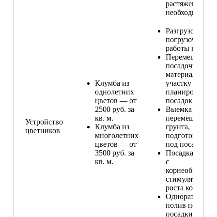
растяжек (при
необходимости
Разгрузо-
погрузочные
работы на учас
Перемещение
посадочного
материала по
Клумба из
участку и
однолетних
планирование
цветов — от
посадок
2500 руб. за
Выемка и
кв. м.
перемещение
Устройство
Клумба из
грунта,
цветников
многолетних
подготовка ям
цветов — от
под посадку
3500 руб. за
Посадка расте
кв. м.
с
корнеобразую
стимулятором
роста корней
Одноразовый
полив после
посадки