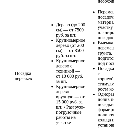
необходимости
Перемещение
посадочного
материала по
Дерево (до 200
участку и
см) — от 7500
планирование
руб. за шт.
посадок
Крупномерное
Выемка и
дерево (от 200
перемещение
см) — от 8500
грунта,
руб. за шт.
подготовка ям
Крупномерное
под посадку
дерево с
Посадка расте
техникой —
Посадка
с
от 10 000 руб.
деревьев
корнеобразую
за шт.
стимулятором
Крупномерное
роста корней
дерево
Одноразовый
вручную — от
полив после
15 000 руб. за
посадки,
шт. • Разгрузо-
формирование
погрузочные
поливочного
работы на
кольца и
участке
установка