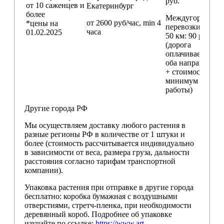
руб.
от 10 саженцев и
Екатеринбург
более
Междугородние
от 2600 руб/час, min 4
*цены на
перевозки
свыш
часа
01.02.2025
50 км
: 90 руб./км
(дорога
оплачивается в
оба направления
+ стоимость
минимум 4 часо
работы)
Другие города РФ
Мы осуществляем доставку любого растения в
разные регионы РФ в количестве от 1 штуки и
более (стоимость рассчитывается индивидуально
в зависимости от веса, размера груза, дальности
расстояния согласно тарифам транспортной
компании).
Упаковка растения при отправке в другие города
бесплатно: коробка бумажная с воздушными
отверстиями, стретч-пленка, при необходимости
деревянный короб. Подробнее об упаковке
изучайте по ссылке:
https://www.art-