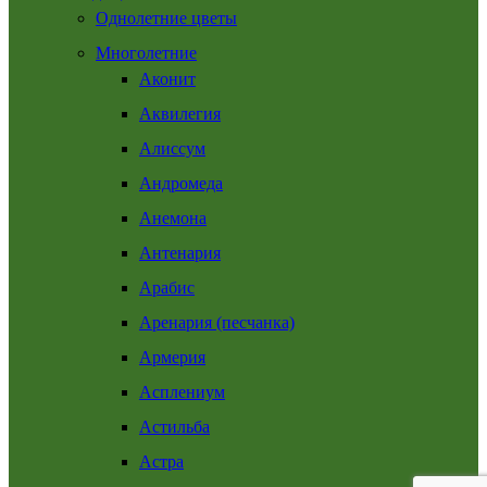
Однолетние цветы
Многолетние
Аконит
Аквилегия
Алиссум
Андромеда
Анемона
Антенария
Арабис
Аренария (песчанка)
Армерия
Асплениум
Астильба
Астра