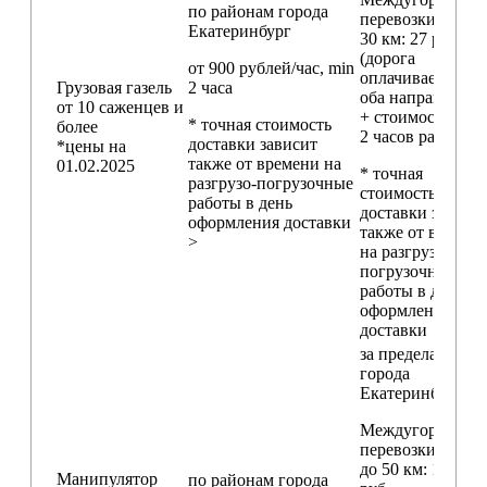
по районам
города
перевозки
свыш
Екатеринбург
30 км
: 27 руб./км
(дорога
от 900 рублей/час, min
оплачивается в
Грузовая газель
2 часа
оба направления
от 10 саженцев и
+ стоимость min
* точная стоимость
более
2 часов работы)
доставки зависит
*цены на
также от времени на
01.02.2025
* точная
разгрузо-погрузочные
стоимость
работы в день
доставки зависи
оформления доставки
также от времен
>
на разгрузо-
погрузочные
работы в день
оформления
доставки
за пределами
города
Екатеринбург
Междугородние
перевозки
до 50 км
: 18 000
Манипулятор
по районам
города