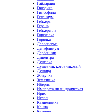
Гайлардия
Гвоздика
Гипсофила
Гелениум
Гейхера
Герань
Гейхерелла
Горечавка
Горянка
Делосперма
Дельфиниум
Дербенник
Дицентра
Душевка
Душевник котовниковый
Душица
Живучка
Земляника
Иберис
Императа цилиндрическая
Ирис
Иссоп
Камнеломка
Канна
Келерия