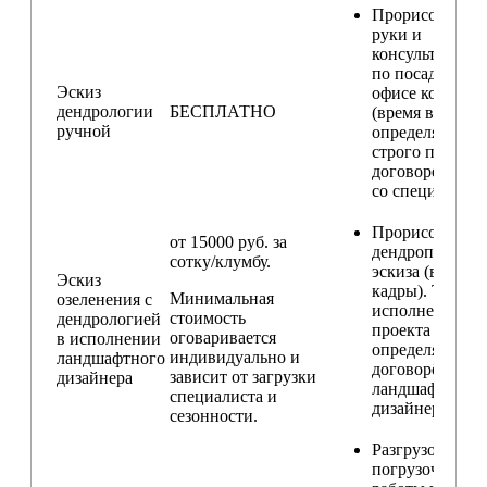
Прорисовка от
руки и
консультирова
по посадкам в
Эскиз
офисе компани
дендрологии
БЕСПЛАТНО
(время встречи
ручной
определяется
строго по
договоренност
со специалисто
Прорисовка
от 15000 руб. за
дендроплана и
сотку/клумбу.
эскиза (видовы
Эскиз
кадры). Техник
Минимальная
озеленения с
исполнения
стоимость
дендрологией
проекта
оговаривается
в исполнении
определяется п
индивидуально и
ландшафтного
договорённост
зависит от загрузки
дизайнера
ландшафтным
специалиста и
дизайнером
сезонности.
Разгрузо-
погрузочные