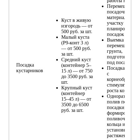
работы на учас
Перемещение
посадочного
материала по
Куст в живую
участку и
изгородь — от
планирование
500 руб. за шт.
посадок
Малый куста
Выемка и
(Р9-конт 3 л)
перемещение
— от 500 руб.
грунта,
за шт.
подготовка ям
Средний куст
под посадку
Посадка
(контейнер 5–
Посадка расте
кустарников
15 л) — от 750
с
до 3500 руб. за
корнеобразую
шт.
стимулятором
Крупный куст
роста корней
(контейнер
Одноразовый
15–45 л) — от
полив после
3500 до 6500
посадки,
руб. за шт.
формирование
поливочного
кольца и
установка
растяжек (при