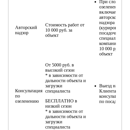
При сложном
озеленении
включаем услу
авторского
надзора
Стоимость работ от
Авторский
(курирование
10 000 руб. за
надзор
посадочных ра
объект
специалистом
компании) — о
10 000 руб. за
объект
От 5000 руб. в
высокий сезон
* в зависимости от
дальности объекта и
загрузки
Выезд на участ
Консультация
специалиста
Клиента для
по
консультирова
БЕСПЛАТНО в
озеленению
по посадкам
низкий сезон
* в зависимости от
дальности объекта и
загрузки
специалиста