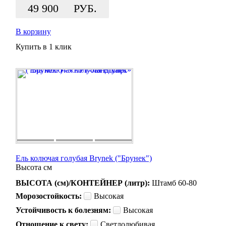
49 900
РУБ.
В корзину
Купить в 1 клик
Ель колючая голубая Brynek ("Брунек")
Высота
см
ВЫСОТА (см)/КОНТЕЙНЕР (литр):
Штамб 60-80
Морозостойкость:
Высокая
Устойчивость к болезням:
Высокая
Отношение к свету:
Светлолюбивая