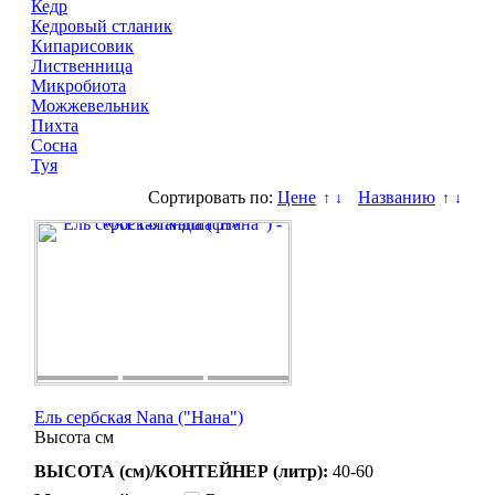
Кедр
Кедровый стланик
Кипарисовик
Лиственница
Микробиота
Можжевельник
Пихта
Сосна
Туя
Сортировать по:
Цене
Названию
↑
↓
↑
↓
Ель сербская Nana ("Нана")
Высота
см
ВЫСОТА (см)/КОНТЕЙНЕР (литр):
40-60