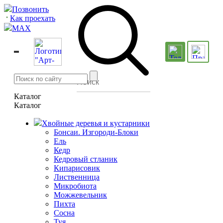
Позвонить
Как проехать
MAX
Каталог
Каталог
Хвойные деревья и кустарники
Бонсаи. Изгороди-Блоки
Ель
Кедр
Кедровый стланик
Кипарисовик
Лиственница
Микробиота
Можжевельник
Пихта
Сосна
Туя