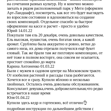
на сочетания разных культур. Ну и конечно можно
заехать в рядом расположенный парк у Меги (оформлен
Арт-Ландшафт), посмотреть, как все это будет выглядеть
во взрослом состоянии и вдохновиться на создание
своих композиций. Отдельное спасибо за быстрое
оформление на кассе и расчет - просто и удобно
Юрий
14.01.22
Покупали там ель 20 декабря, очень довольна качеством.
Ель высокая, пушистая, очень богатая хвоя, а какой
аромат. Срублена была аккуратно и ровно, ветки до
самого низа, их дома отрезали получился ещё букет
еловый. Так же брали там же пихтовую композицию, от
неё тоже в полном восторге, она совсем не осыпается,
простоит спокойно до марта
Карина Антоненко
01.03.22
Были с мужем в садовом центре на Московском тракте.
От изобилия растений и рассады глаза разбегаются.
Хочется все и сразу. Купили яблоню и несколько
хвойнных. Остались очень довольны обслуживанием.
Консультант девушка,очень доброжелательная,что редко
встречается в наше время
Юля
01.04.22
Купили здесь кедр и гортензию, всё отлично👌
подробная инструкции по дальнейшим действим с