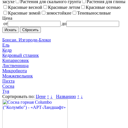
засухе
Растения для скального грунта
Растения для глины
Красивые весной
Красивые летом
Красивые осенью
Красивые зимой
зимостойкие
Теневыносливые
Цена
от
до
Сбросить
Бонсаи. Изгороди-Блоки
Ель
Кедр
Кедровый стланик
Кипарисовик
Лиственница
Микробиота
Можжевельник
Пихта
Сосна
Туя
Сортировать по:
Цене
↑
↓
Названию
↑
↓