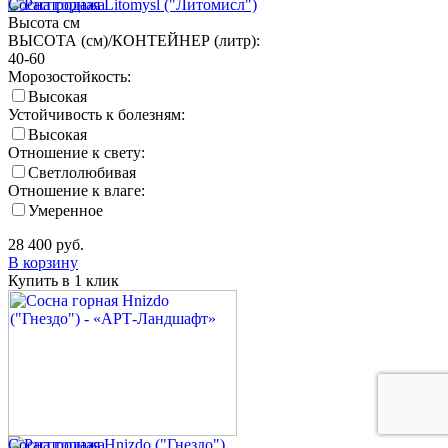
Сосна горная Litomysl ("Литомисл")
Высота
см
ВЫСОТА (см)/КОНТЕЙНЕР (литр):
40-60
Морозостойкость:
Высокая
Устойчивость к болезням:
Высокая
Отношение к свету:
Светлолюбивая
Отношение к влаге:
Умеренное
28 400
руб.
В корзину
Купить в 1 клик
Сосна горная Hnizdo ("Гнездо")