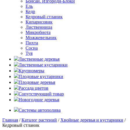
Бонсаи. Изгороди-Блоки
Ель
Кедр
Кедровый стланик
Кипарисовик
Лиственница
Микробиота
Можжевельник
Пихта
Сосна
Туя
Лиственные деревья
Лиственные кустарники
Крупномеры
Плодовые кустарники
Плодовые деревья
Рассада цветов
Сопутствующий товар
Новогодние деревья
Системы автополива
Главная
/
Каталог растений
/
Хвойные деревья и кустарники
/
Кедровый стланик