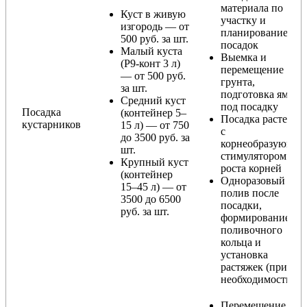
материала по
Куст в живую
участку и
изгородь — от
планирование
500 руб. за шт.
посадок
Малый куста
Выемка и
(Р9-конт 3 л)
перемещение
— от 500 руб.
грунта,
за шт.
подготовка ямы
Средний куст
под посадку
Посадка
(контейнер 5–
Посадка растения
кустарников
15 л) — от 750
с
до 3500 руб. за
корнеобразующи
шт.
стимулятором
Крупный куст
роста корней
(контейнер
Одноразовый
15–45 л) — от
полив после
3500 до 6500
посадки,
руб. за шт.
формирование
поливочного
кольца и
установка
растяжек (при
необходимости)
Перемещение