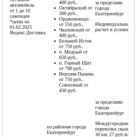
400 руб.,
за пределами
автомобиль
Октябрьский от
города
от 1 до 10
300 руб.,
Екатеринбург
саженцев
Орджоникидз.
*цены на
Индивидуальный
от 550 руб.,
01.02.2025
расчет и условия
Чкаловский от
Яндекс.Доставка
400 руб.,
Большой Исток
от 750 руб.,
п. Медный от
650 руб.,
п. Горный Щит
от 790 руб.,
Верхняя Пышма
от 750 руб.,
Совхозный от
450 руб.
за пределами
города
Екатеринбург
Междугородние
по районам
города
перевозки
свыше
Екатеринбург
30 км
: 27 руб./км