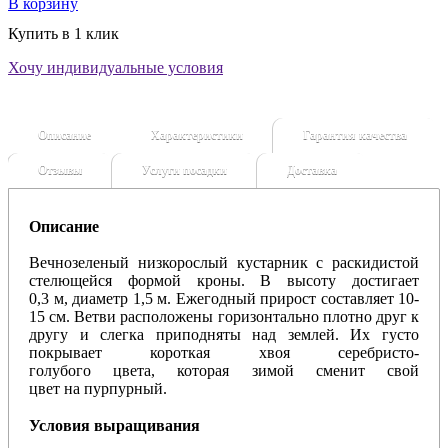
В корзину
Купить в 1 клик
Хочу индивидуальные условия
Описание
Характеристики
Гарантия качества
Отзывы
Услуги посадки
Доставка
Описание
Вечнозеленый низкорослый кустарник с раскидистой
стелющейся формой кроны. В
высоту
достигает
0,3
м
,
диаметр
1,5
м
.
Ежегодный
прирост
составляет 10-
15
см
. Ветви расположены горизонтально плотно друг к
другу и слегка приподняты над землей. Их густо
покрывает короткая
хвоя
серебристо-
голубого
цвета
,
которая
зимой сменит свой
цвет
на
пурпурный.
Условия
выращивания