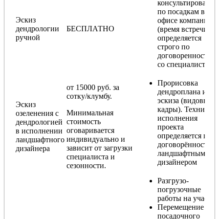
консультирование
по посадкам в
Эскиз
офисе компании
дендрологии
БЕСПЛАТНО
(время встречи
ручной
определяется
строго по
договоренности
со специалистом)
Прорисовка
от 15000 руб. за
дендроплана и
сотку/клумбу.
эскиза (видовые
Эскиз
кадры). Техника
Минимальная
озеленения с
исполнения
стоимость
дендрологией
проекта
оговаривается
в исполнении
определяется по
индивидуально и
ландшафтного
договорённости с
зависит от загрузки
дизайнера
ландшафтным
специалиста и
дизайнером
сезонности.
Разгрузо-
погрузочные
работы на участке
Перемещение
посадочного