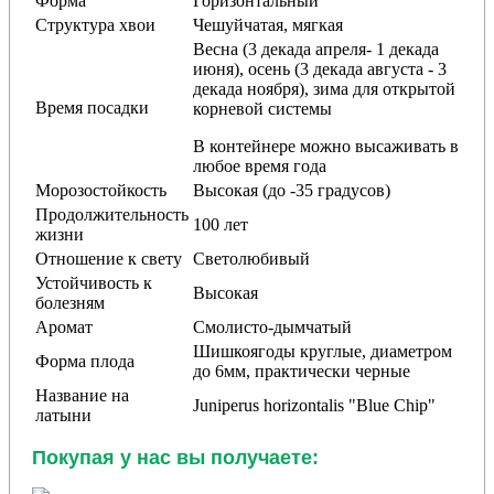
Форма
Горизонтальный
Структура хвои
Чешуйчатая, мягкая
Весна (3 декада апреля- 1 декада
июня), осень (3 декада августа - 3
декада ноября), зима для открытой
Время посадки
корневой системы
В контейнере можно высаживать в
любое время года
Морозостойкость
Высокая (до -35 градусов)
Продолжительность
100 лет
жизни
Отношение к свету
Светолюбивый
Устойчивость к
Высокая
болезням
Аромат
Смолисто-дымчатый
Шишкоягоды круглые, диаметром
Форма плода
до 6мм, практически черные
Название на
Juniperus horizontalis "Blue Chip"
латыни
Покупая у нас вы получаете: