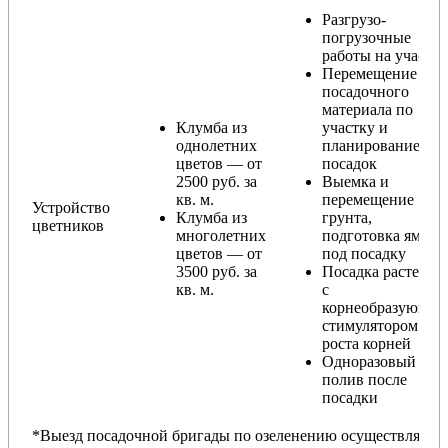
Разгрузо-
погрузочные
работы на участке
Перемещение
посадочного
материала по
Клумба из
участку и
однолетних
планирование
цветов — от
посадок
2500 руб. за
Выемка и
кв. м.
перемещение
Устройство
Клумба из
грунта,
цветников
многолетних
подготовка ямы
цветов — от
под посадку
3500 руб. за
Посадка растений
кв. м.
с
корнеобразующи
стимулятором
роста корней
Одноразовый
полив после
посадки
*Выезд посадочной бригады по озеленению осуществляется