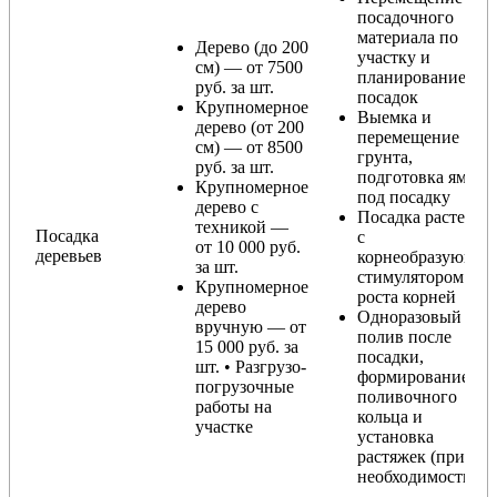
посадочного
материала по
Дерево (до 200
участку и
см) — от 7500
планирование
руб. за шт.
посадок
Крупномерное
Выемка и
дерево (от 200
перемещение
см) — от 8500
грунта,
руб. за шт.
подготовка ямы
Крупномерное
под посадку
дерево с
Посадка растения
техникой —
Посадка
с
от 10 000 руб.
деревьев
корнеобразующи
за шт.
стимулятором
Крупномерное
роста корней
дерево
Одноразовый
вручную — от
полив после
15 000 руб. за
посадки,
шт. • Разгрузо-
формирование
погрузочные
поливочного
работы на
кольца и
участке
установка
растяжек (при
необходимости)