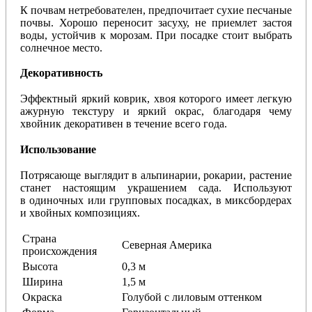
К почвам нетребователен, предпочитает сухие песчаные
почвы. Хорошо переносит засуху, не приемлет застоя
воды, устойчив к морозам. При посадке стоит выбрать
солнечное место.
Декоративность
Эффектный яркий коврик, хвоя которого имеет легкую
ажурную текстуру и яркий окрас, благодаря чему
хвойник декоративен в течение всего года.
Использование
Потрясающе выглядит в альпинарии, рокарии, растение
станет настоящим украшением сада. Используют
в
одиночных
или
групповых
посадках
,
в
миксбордерах
и хвойных композициях.
Страна
Северная Америка
происхождения
Высота
0,3 м
Ширина
1,5 м
Окраска
Голубой с лиловым оттенком