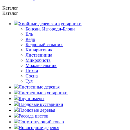
Каталог
Каталог
Хвойные деревья и кустарники
Бонсаи. Изгороди-Блоки
Ель
Кедр
Кедровый стланик
Кипарисовик
Лиственница
Микробиота
Можжевельник
Пихта
Сосна
Туя
Лиственные деревья
Лиственные кустарники
Крупномеры
Плодовые кустарники
Плодовые деревья
Рассада цветов
Сопутствующий товар
Новогодние деревья