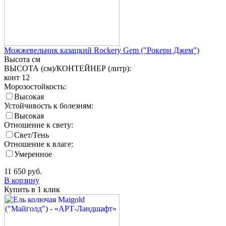
Можжевельник казацкий Rockery Gem ("Рокери Джем")
Высота
см
ВЫСОТА (см)/КОНТЕЙНЕР (литр):
конт 12
Морозостойкость:
Высокая
Устойчивость к болезням:
Высокая
Отношение к свету:
Свет/Тень
Отношение к влаге:
Умеренное
11 650
руб.
В корзину
Купить в 1 клик