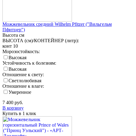
Можжевельник средний Wilhelm Pfitzer ("Вильгельм
Пфитцер")
Высота
см
ВЫСОТА (см)/КОНТЕЙНЕР (литр):
конт 10
Морозостойкость:
Высокая
Устойчивость к болезням:
Высокая
Отношение к свету:
Светлолюбивая
Отношение к влаге:
Умеренное
7 400
руб.
В корзину
Купить в 1 клик