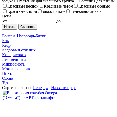
засухе
Растения для скального грунта
Растения для глины
Красивые весной
Красивые летом
Красивые осенью
Красивые зимой
зимостойкие
Теневыносливые
Цена
от
до
Сбросить
Бонсаи. Изгороди-Блоки
Ель
Кедр
Кедровый стланик
Кипарисовик
Лиственница
Микробиота
Можжевельник
Пихта
Сосна
Туя
Сортировать по:
Цене
↑
↓
Названию
↑
↓