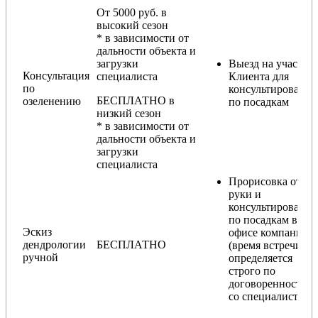
От 5000 руб. в
высокий сезон
* в зависимости от
дальности объекта и
загрузки
Выезд на участок
Консультация
специалиста
Клиента для
по
консультирования
БЕСПЛАТНО в
озеленению
по посадкам
низкий сезон
* в зависимости от
дальности объекта и
загрузки
специалиста
Прорисовка от
руки и
консультирование
по посадкам в
Эскиз
офисе компании
дендрологии
БЕСПЛАТНО
(время встречи
ручной
определяется
строго по
договоренности
со специалистом)