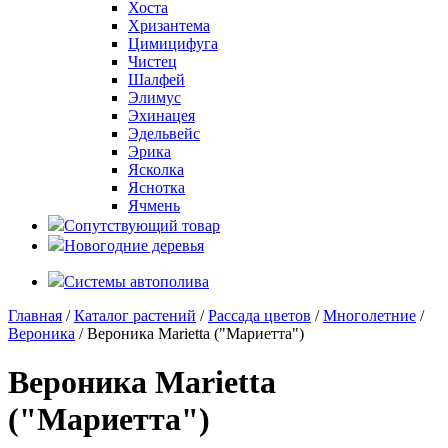
Хоста
Хризантема
Цимицифуга
Чистец
Шалфей
Элимус
Эхинацея
Эдельвейс
Эрика
Ясколка
Яснотка
Ячмень
Сопутствующий товар
Новогодние деревья
Системы автополива
Главная
/
Каталог растений
/
Рассада цветов
/
Многолетние
/
Вероника
/ Вероника Marietta ("Мариетта")
Вероника Marietta
("Мариетта")