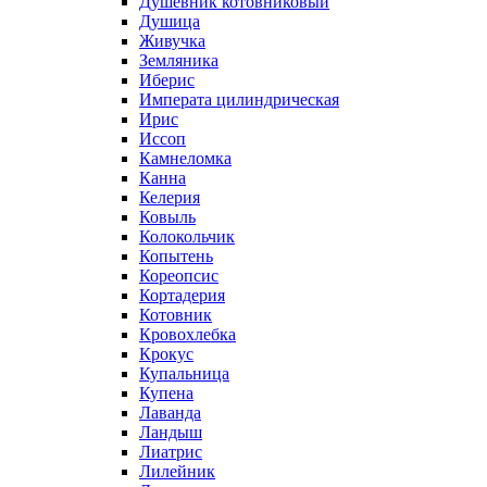
Душевник котовниковый
Душица
Живучка
Земляника
Иберис
Императа цилиндрическая
Ирис
Иссоп
Камнеломка
Канна
Келерия
Ковыль
Колокольчик
Копытень
Кореопсис
Кортадерия
Котовник
Кровохлебка
Крокус
Купальница
Купена
Лаванда
Ландыш
Лиатрис
Лилейник