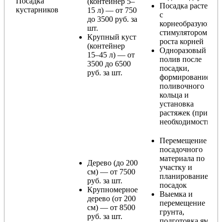
Посадка
(контейнер 5–
Посадка растения
кустарников
15 л) — от 750
с
до 3500 руб. за
корнеобразующи
шт.
стимулятором
Крупный куст
роста корней
(контейнер
Одноразовый
15–45 л) — от
полив после
3500 до 6500
посадки,
руб. за шт.
формирование
поливочного
кольца и
установка
растяжек (при
необходимости)
Перемещение
посадочного
материала по
Дерево (до 200
участку и
см) — от 7500
планирование
руб. за шт.
посадок
Крупномерное
Выемка и
дерево (от 200
перемещение
см) — от 8500
грунта,
руб. за шт.
подготовка ямы