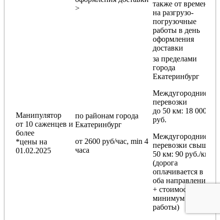
также от времени
>
на разгрузо-
погрузочные
работы в день
оформления
доставки
за пределами
города
Екатеринбург
Междугородние
перевозки
до 50 км
: 18 000
Манипулятор
по районам
города
руб.
от 10 саженцев и
Екатеринбург
более
Междугородние
от 2600 руб/час, min 4
*цены на
перевозки
свыше
часа
01.02.2025
50 км
: 90 руб./км
(дорога
оплачивается в
оба направления
+ стоимость
минимум 4 часов
работы)