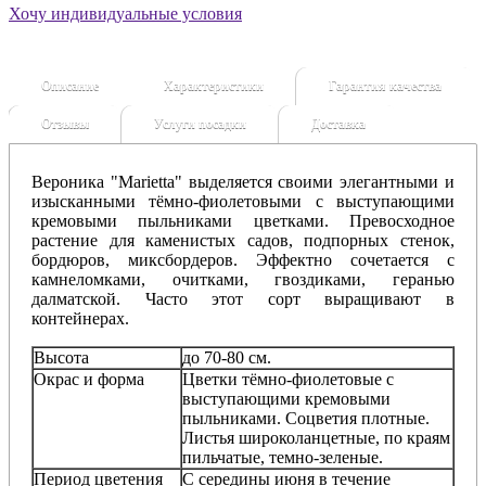
Хочу индивидуальные условия
Описание
Характеристики
Гарантия качества
Отзывы
Услуги посадки
Доставка
Вероника "Marietta" выделяется своими элегантными и
изысканными тёмно-фиолетовыми с выступающими
кремовыми пыльниками цветками. Превосходное
растение для каменистых садов, подпорных стенок,
бордюров, миксбордеров. Эффектно сочетается с
камнеломками, очитками, гвоздиками, геранью
далматской. Часто этот сорт выращивают в
контейнерах.
Высота
до 70-80 см.
Окрас и форма
Цветки тёмно-фиолетовые с
выступающими кремовыми
пыльниками. Соцветия плотные.
Листья широколанцетные, по краям
пильчатые, темно-зеленые.
Период цветения
С середины июня в течение