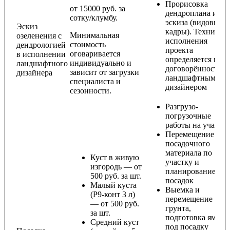
Прорисовка
от 15000 руб. за
дендроплана и
сотку/клумбу.
эскиза (видовые
Эскиз
кадры). Техника
Минимальная
озеленения с
исполнения
стоимость
дендрологией
проекта
оговаривается
в исполнении
определяется по
индивидуально и
ландшафтного
договорённости с
зависит от загрузки
дизайнера
ландшафтным
специалиста и
дизайнером
сезонности.
Разгрузо-
погрузочные
работы на участке
Перемещение
посадочного
материала по
Куст в живую
участку и
изгородь — от
планирование
500 руб. за шт.
посадок
Малый куста
Выемка и
(Р9-конт 3 л)
перемещение
— от 500 руб.
грунта,
за шт.
подготовка ямы
Средний куст
под посадку