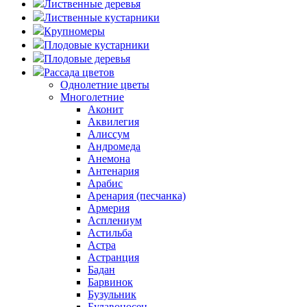
Лиственные деревья
Лиственные кустарники
Крупномеры
Плодовые кустарники
Плодовые деревья
Рассада цветов
Однолетние цветы
Многолетние
Аконит
Аквилегия
Алиссум
Андромеда
Анемона
Антенария
Арабис
Аренария (песчанка)
Армерия
Асплениум
Астильба
Астра
Астранция
Бадан
Барвинок
Бузульник
Булавоносец