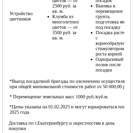
цветов — от
посадок
2500 руб. за
Выемка и
кв. м.
перемещение
Устройство
Клумба из
грунта,
цветников
многолетних
подготовка ямы
цветов — от
под посадку
3500 руб. за
Посадка растений
кв. м.
с
корнеобразующи
стимулятором
роста корней
Одноразовый
полив после
посадки
*Выезд посадочной бригады по озеленению осуществляется
при общей минимальной стоимости работ от 50 000,00 руб.
* Перемещение земельных масс 1000 руб./куб.м.
*Цены указаны на 01.02.2025 и могут варьироваться после
2025 года.
Доставка по г.Екатеринбургу и окрестностям в день
покупки