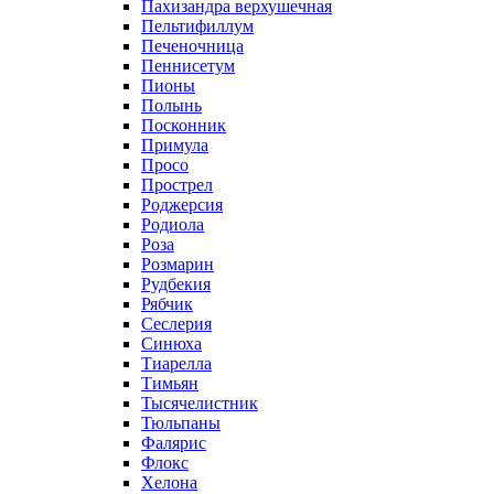
Пахизандра верхушечная
Пельтифиллум
Печеночница
Пеннисетум
Пионы
Полынь
Посконник
Примула
Просо
Прострел
Роджерсия
Родиола
Роза
Розмарин
Рудбекия
Рябчик
Сеслерия
Синюха
Тиарелла
Тимьян
Тысячелистник
Тюльпаны
Фалярис
Флокс
Хелона