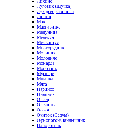
Лихнис
Луговик (Щучка)
Лук декоративный
Люпин
Мак
Маргаритка
Медуница
Мелисса
Мискантус
Многорядник
Молиния
Молодило
Монарда
Морозник
Мускари
Мшанка
Мята
Нарцисс
Нивяник
Овсец
Овсяница
Осока
Очиток (Седум)
Офиопогон/Ландышник
Папоротник