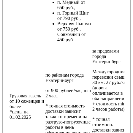
п. Медный от
650 руб.,
п. Горный Щит
от 790 руб.,
Верхняя Пышма
от 750 руб.,
Совхозный от
450 руб.
за пределами
города
Екатеринбург
Междугородние
по районам
города
перевозки
свыше
Екатеринбург
30 км
: 27 руб./км
(дорога
от 900 рублей/час, min
оплачивается в
Грузовая газель
2 часа
оба направления
от 10 саженцев и
+ стоимость min
* точная стоимость
более
2 часов работы)
доставки зависит
*цены на
также от времени на
01.02.2025
* точная
разгрузо-погрузочные
стоимость
работы в день
доставки зависит
оформления доставки