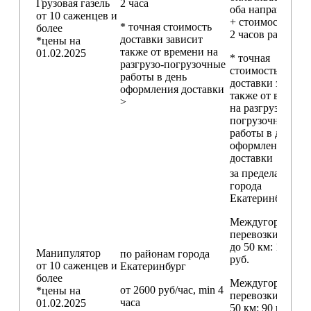
Грузовая газель
2 часа
оба направления
от 10 саженцев и
+ стоимость min
* точная стоимость
более
2 часов работы)
доставки зависит
*цены на
также от времени на
01.02.2025
* точная
разгрузо-погрузочные
стоимость
работы в день
доставки зависи
оформления доставки
также от времен
>
на разгрузо-
погрузочные
работы в день
оформления
доставки
за пределами
города
Екатеринбург
Междугородние
перевозки
до 50 км
: 18 000
Манипулятор
по районам
города
руб.
от 10 саженцев и
Екатеринбург
более
Междугородние
от 2600 руб/час, min 4
*цены на
перевозки
свыш
часа
01.02.2025
50 км
: 90 руб./км