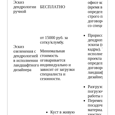
Эскиз
офисе компани
дендрологии
БЕСПЛАТНО
(время встречи
ручной
определяется
строго по
договоренност
со специалисто
Прорисовка
от 15000 руб. за
дендроплана и
сотку/клумбу.
эскиза (видовы
Эскиз
кадры). Техник
Минимальная
озеленения с
исполнения
стоимость
дендрологией
проекта
оговаривается
в исполнении
определяется п
индивидуально и
ландшафтного
договорённост
зависит от загрузки
дизайнера
ландшафтным
специалиста и
дизайнером
сезонности.
Разгрузо-
погрузочные
работы на учас
Перемещение
посадочного
материала по
Куст в живую
участку и