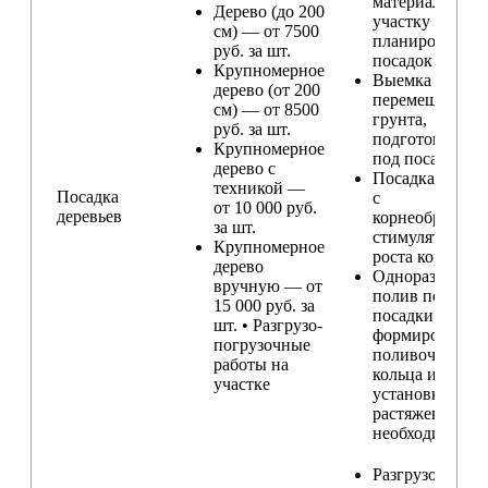
материала по
Дерево (до 200
участку и
см) — от 7500
планирование
руб. за шт.
посадок
Крупномерное
Выемка и
дерево (от 200
перемещение
см) — от 8500
грунта,
руб. за шт.
подготовка ям
Крупномерное
под посадку
дерево с
Посадка расте
техникой —
Посадка
с
от 10 000 руб.
деревьев
корнеобразую
за шт.
стимулятором
Крупномерное
роста корней
дерево
Одноразовый
вручную — от
полив после
15 000 руб. за
посадки,
шт. • Разгрузо-
формирование
погрузочные
поливочного
работы на
кольца и
участке
установка
растяжек (при
необходимости
Разгрузо-