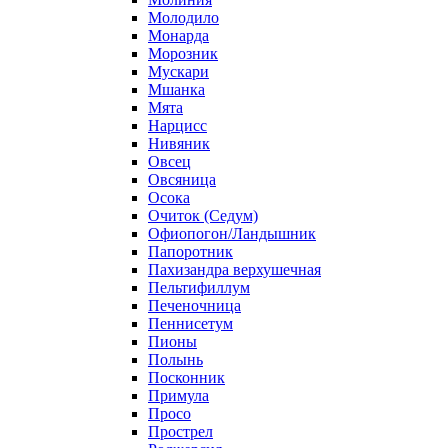
Молодило
Монарда
Морозник
Мускари
Мшанка
Мята
Нарцисс
Нивяник
Овсец
Овсяница
Осока
Очиток (Седум)
Офиопогон/Ландышник
Папоротник
Пахизандра верхушечная
Пельтифиллум
Печеночница
Пеннисетум
Пионы
Полынь
Посконник
Примула
Просо
Прострел