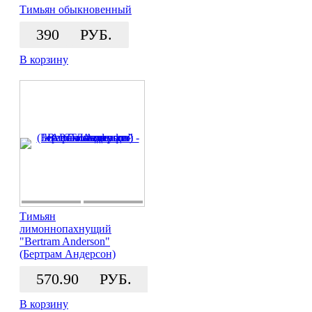
Тимьян обыкновенный
390
РУБ.
В корзину
Тимьян
лимоннопахнущий
"Bertram Anderson"
(Бертрам Андерсон)
570.90
РУБ.
В корзину