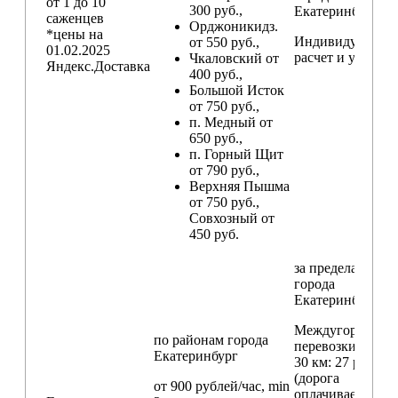
от 1 до 10
300 руб.,
Екатеринбург
саженцев
Орджоникидз.
*цены на
Индивидуальны
от 550 руб.,
01.02.2025
расчет и условия
Чкаловский от
Яндекс.Доставка
400 руб.,
Большой Исток
от 750 руб.,
п. Медный от
650 руб.,
п. Горный Щит
от 790 руб.,
Верхняя Пышма
от 750 руб.,
Совхозный от
450 руб.
за пределами
города
Екатеринбург
Междугородние
по районам
города
перевозки
свыш
Екатеринбург
30 км
: 27 руб./км
(дорога
от 900 рублей/час, min
оплачивается в