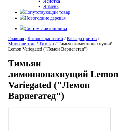
Яснотка
Ячмень
Сопутствующий товар
Новогодние деревья
Системы автополива
Главная
/
Каталог растений
/
Рассада цветов
/
Многолетние
/
Тимьян
/ Тимьян лимоннопахнущий
Lemon Variegated ("Лемон Вариегатед")
Тимьян
лимоннопахнущий Lemon
Variegated ("Лемон
Вариегатед")