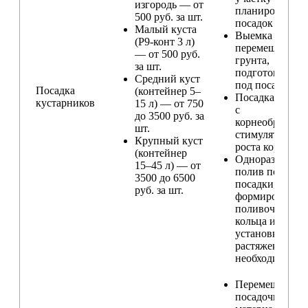
изгородь — от
планирование
500 руб. за шт.
посадок
Малый куста
Выемка и
(Р9-конт 3 л)
перемещение
— от 500 руб.
грунта,
за шт.
подготовка ям
Средний куст
под посадку
Посадка
(контейнер 5–
Посадка расте
кустарников
15 л) — от 750
с
до 3500 руб. за
корнеобразую
шт.
стимулятором
Крупный куст
роста корней
(контейнер
Одноразовый
15–45 л) — от
полив после
3500 до 6500
посадки,
руб. за шт.
формирование
поливочного
кольца и
установка
растяжек (при
необходимости
Перемещение
посадочного