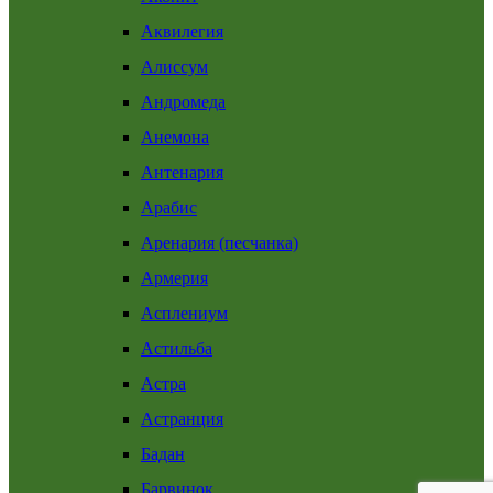
Аквилегия
Алиссум
Андромеда
Анемона
Антенария
Арабис
Аренария (песчанка)
Армерия
Асплениум
Астильба
Астра
Астранция
Бадан
Барвинок