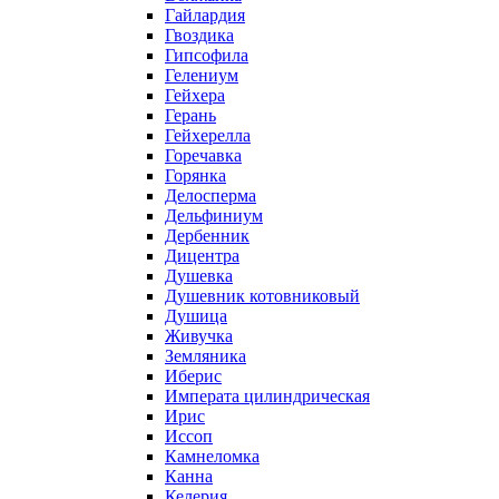
Гайлардия
Гвоздика
Гипсофила
Гелениум
Гейхера
Герань
Гейхерелла
Горечавка
Горянка
Делосперма
Дельфиниум
Дербенник
Дицентра
Душевка
Душевник котовниковый
Душица
Живучка
Земляника
Иберис
Императа цилиндрическая
Ирис
Иссоп
Камнеломка
Канна
Келерия