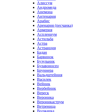
Алиссум
Андромеда
Анемона
Антенария
Арабис
Аренария (песчанка)
Армерия
Асплениум
Астильба
Астра
Астранция
Бадан
Барвинок
Бузульник
Булавоносец
Бруннера
Вальдштейния
Василек
Вейник
Вербейник
Вереск
Вероника
Вероникаструм
Ветреница
Волжанка