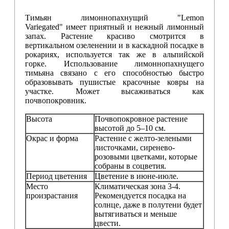
Тимьян лимоннопахнущий "Lemon
Variegated" имеет приятный и нежный лимонный
запах. Растение красиво смотрится в
вертикальном озеленении и в каскадной посадке в
рокариях, используется так же в альпийской
горке. Использование лимоннопахнущего
тимьяна связано с его способностью быстро
образовывать пушистые красочные ковры на
участке.
Может высаживаться как
почвопокровник.
Высота
Почвопокровное растение
высотой до 5–10 см.
Окрас и форма
Растение с желто-зелеными
листочками, сиренево-
розовыми цветками, которые
собраны в соцветия.
Период цветения
Цветение в июне-июле.
Место
Климатическая зона 3-4.
произрастания
Рекомендуется посадка на
солнце, даже в полутени будет
вытягиваться и меньше
цвести.