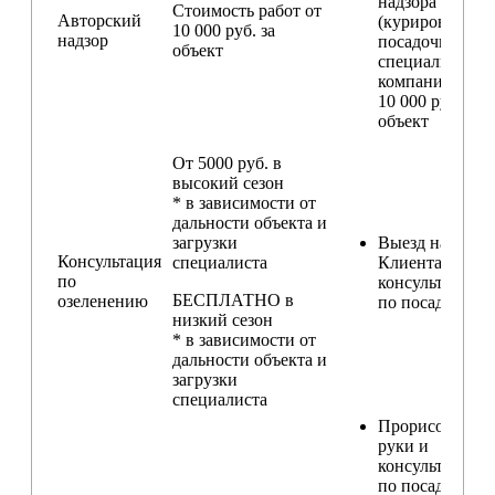
надзора
Стоимость работ от
Авторский
(курирование
10 000 руб. за
надзор
посадочных ра
объект
специалистом
компании) — о
10 000 руб. за
объект
От 5000 руб. в
высокий сезон
* в зависимости от
дальности объекта и
загрузки
Выезд на участ
Консультация
специалиста
Клиента для
по
консультирова
БЕСПЛАТНО в
озеленению
по посадкам
низкий сезон
* в зависимости от
дальности объекта и
загрузки
специалиста
Прорисовка от
руки и
консультирова
по посадкам в