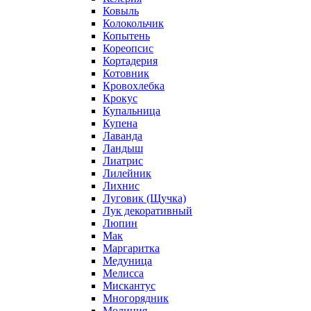
Ковыль
Колокольчик
Копытень
Кореопсис
Кортадерия
Котовник
Кровохлебка
Крокус
Купальница
Купена
Лаванда
Ландыш
Лиатрис
Лилейник
Лихнис
Луговик (Щучка)
Лук декоративный
Люпин
Мак
Маргаритка
Медуница
Мелисса
Мискантус
Многорядник
Молиния