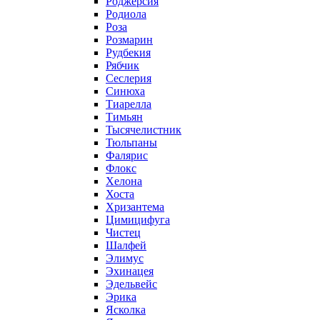
Роджерсия
Родиола
Роза
Розмарин
Рудбекия
Рябчик
Сеслерия
Синюха
Тиарелла
Тимьян
Тысячелистник
Тюльпаны
Фалярис
Флокс
Хелона
Хоста
Хризантема
Цимицифуга
Чистец
Шалфей
Элимус
Эхинацея
Эдельвейс
Эрика
Ясколка