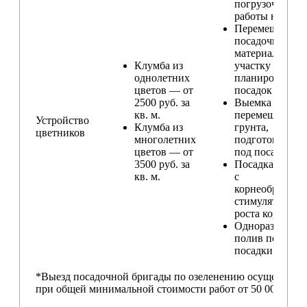
погрузочные
работы на учас
Перемещение
посадочного
материала по
Клумба из
участку и
однолетних
планирование
цветов — от
посадок
2500 руб. за
Выемка и
кв. м.
перемещение
Устройство
Клумба из
грунта,
цветников
многолетних
подготовка ям
цветов — от
под посадку
3500 руб. за
Посадка расте
кв. м.
с
корнеобразую
стимулятором
роста корней
Одноразовый
полив после
посадки
*Выезд посадочной бригады по озеленению осуществляе
при общей минимальной стоимости работ от 50 000,00 ру