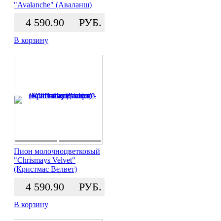
"Avalanche" (Аваланш)
4 590.90
РУБ.
В корзину
Пион молочноцветковый
"Chrismays Velvet"
(Кристмас Велвет)
4 590.90
РУБ.
В корзину