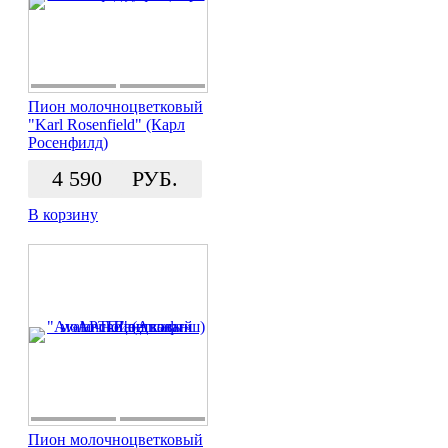
Пион молочноцветковый
"Karl Rosenfield" (Карл
Росенфилд)
4 590
РУБ.
В корзину
Пион молочноцветковый