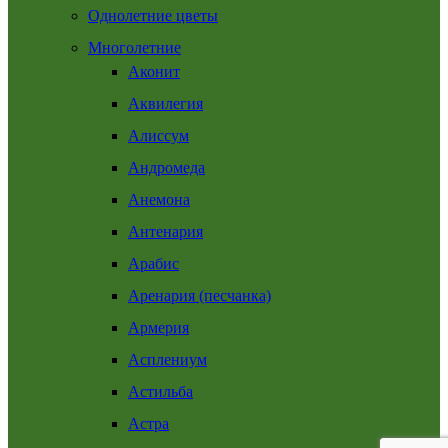
Однолетние цветы
Многолетние
Аконит
Аквилегия
Алиссум
Андромеда
Анемона
Антенария
Арабис
Аренария (песчанка)
Армерия
Асплениум
Астильба
Астра