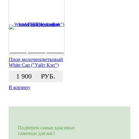
Пион молочноцветковый
White Cap ("Уайт Кэп")
1 900
РУБ.
В корзину
Подберем самые красивые
саженцы для вас!