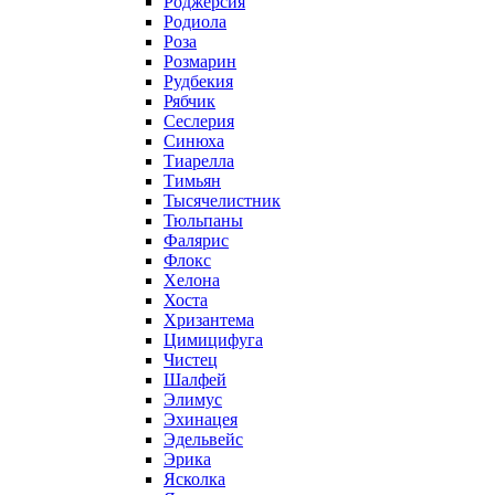
Роджерсия
Родиола
Роза
Розмарин
Рудбекия
Рябчик
Сеслерия
Синюха
Тиарелла
Тимьян
Тысячелистник
Тюльпаны
Фалярис
Флокс
Хелона
Хоста
Хризантема
Цимицифуга
Чистец
Шалфей
Элимус
Эхинацея
Эдельвейс
Эрика
Ясколка