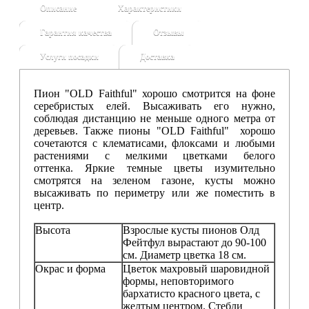
Описание
Характеристики
Гарантия качества
Отзывы
Услуги посадки
Доставка
Пион "OLD Faithful" хорошо смотрится на фоне
серебристых елей. Высаживать его нужно,
соблюдая дистанцию не меньше одного метра от
деревьев. Также пионы "OLD Faithful" хорошо
сочетаются с клематисами, флоксами и любыми
растениями с мелкими цветками белого
оттенка. Яркие темные цветы изумительно
смотрятся на зеленом газоне, кусты можно
высаживать по периметру или же поместить в
центр.
Высота
Взрослые кусты пионов Олд
Фейтфул вырастают до 90-100
см. Диаметр цветка 18 см.
Окрас и форма
Цветок махровый шаровидной
формы, неповторимого
бархатисто красного цвета, с
желтым центром. Стебли