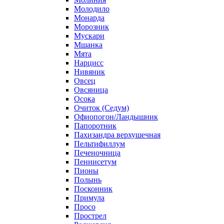
Молодило
Монарда
Морозник
Мускари
Мшанка
Мята
Нарцисс
Нивяник
Овсец
Овсяница
Осока
Очиток (Седум)
Офиопогон/Ландышник
Папоротник
Пахизандра верхушечная
Пельтифиллум
Печеночница
Пеннисетум
Пионы
Полынь
Посконник
Примула
Просо
Прострел