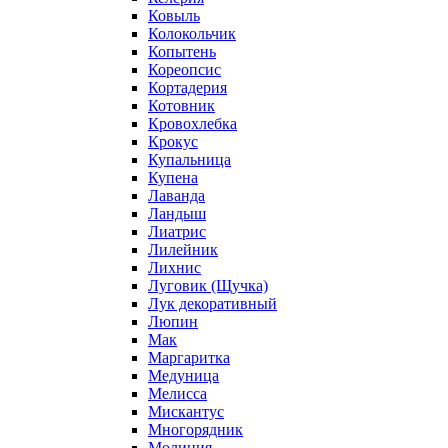
Ковыль
Колокольчик
Копытень
Кореопсис
Кортадерия
Котовник
Кровохлебка
Крокус
Купальница
Купена
Лаванда
Ландыш
Лиатрис
Лилейник
Лихнис
Луговик (Щучка)
Лук декоративный
Люпин
Мак
Маргаритка
Медуница
Мелисса
Мискантус
Многорядник
Молиния