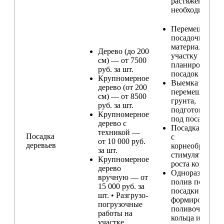
растяжек (при
необходимости
Перемещение
посадочного
материала по
Дерево (до 200
участку и
см) — от 7500
планирование
руб. за шт.
посадок
Крупномерное
Выемка и
дерево (от 200
перемещение
см) — от 8500
грунта,
руб. за шт.
подготовка ям
Крупномерное
под посадку
дерево с
Посадка расте
техникой —
Посадка
с
от 10 000 руб.
деревьев
корнеобразую
за шт.
стимулятором
Крупномерное
роста корней
дерево
Одноразовый
вручную — от
полив после
15 000 руб. за
посадки,
шт. • Разгрузо-
формирование
погрузочные
поливочного
работы на
кольца и
участке