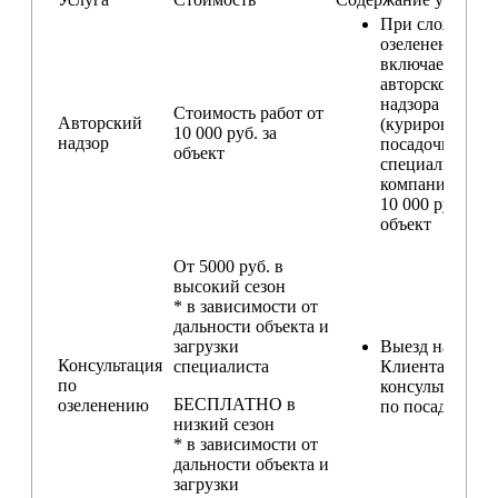
При сложном
озеленении
включаем услу
авторского
надзора
Стоимость работ от
Авторский
(курирование
10 000 руб. за
надзор
посадочных ра
объект
специалистом
компании) — о
10 000 руб. за
объект
От 5000 руб. в
высокий сезон
* в зависимости от
дальности объекта и
загрузки
Выезд на участ
Консультация
специалиста
Клиента для
по
консультирова
БЕСПЛАТНО в
озеленению
по посадкам
низкий сезон
* в зависимости от
дальности объекта и
загрузки