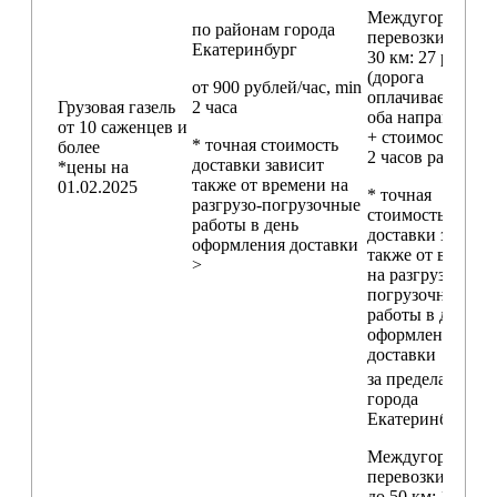
Междугородние
по районам
города
перевозки
свыш
Екатеринбург
30 км
: 27 руб./км
(дорога
от 900 рублей/час, min
оплачивается в
Грузовая газель
2 часа
оба направления
от 10 саженцев и
+ стоимость min
* точная стоимость
более
2 часов работы)
доставки зависит
*цены на
также от времени на
01.02.2025
* точная
разгрузо-погрузочные
стоимость
работы в день
доставки зависи
оформления доставки
также от времен
>
на разгрузо-
погрузочные
работы в день
оформления
доставки
за пределами
города
Екатеринбург
Междугородние
перевозки
до 50 км
: 18 000