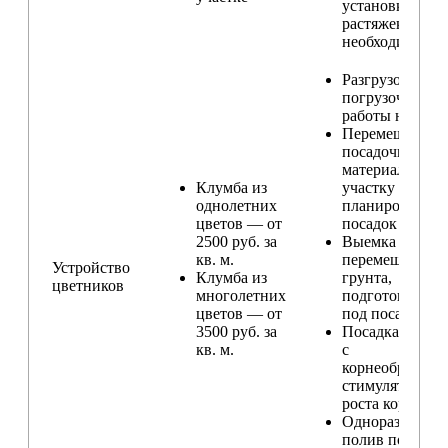
установка
растяжек (при
необходимости
Разгрузо-
погрузочные
работы на учас
Перемещение
посадочного
материала по
Клумба из
участку и
однолетних
планирование
цветов — от
посадок
2500 руб. за
Выемка и
кв. м.
перемещение
Устройство
Клумба из
грунта,
цветников
многолетних
подготовка ям
цветов — от
под посадку
3500 руб. за
Посадка расте
кв. м.
с
корнеобразую
стимулятором
роста корней
Одноразовый
полив после