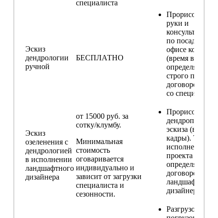
специалиста
Прорисовка от
руки и
консультирова
по посадкам в
Эскиз
офисе компани
дендрологии
БЕСПЛАТНО
(время встречи
ручной
определяется
строго по
договоренност
со специалисто
Прорисовка
от 15000 руб. за
дендроплана и
сотку/клумбу.
эскиза (видовы
Эскиз
кадры). Техник
Минимальная
озеленения с
исполнения
стоимость
дендрологией
проекта
оговаривается
в исполнении
определяется п
индивидуально и
ландшафтного
договорённост
зависит от загрузки
дизайнера
ландшафтным
специалиста и
дизайнером
сезонности.
Разгрузо-
погрузочные