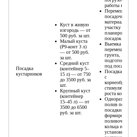
работы на учас
Перемещение
посадочного
материала по
Куст в живую
участку и
изгородь — от
планирование
500 руб. за шт.
посадок
Малый куста
Выемка и
(Р9-конт 3 л)
перемещение
— от 500 руб.
грунта,
за шт.
подготовка ям
Средний куст
под посадку
Посадка
(контейнер 5–
Посадка расте
кустарников
15 л) — от 750
с
до 3500 руб. за
корнеобразую
шт.
стимулятором
Крупный куст
роста корней
(контейнер
Одноразовый
15–45 л) — от
полив после
3500 до 6500
посадки,
руб. за шт.
формирование
поливочного
кольца и
установка