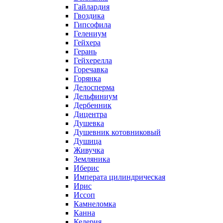
Гайлардия
Гвоздика
Гипсофила
Гелениум
Гейхера
Герань
Гейхерелла
Горечавка
Горянка
Делосперма
Дельфиниум
Дербенник
Дицентра
Душевка
Душевник котовниковый
Душица
Живучка
Земляника
Иберис
Императа цилиндрическая
Ирис
Иссоп
Камнеломка
Канна
Келерия