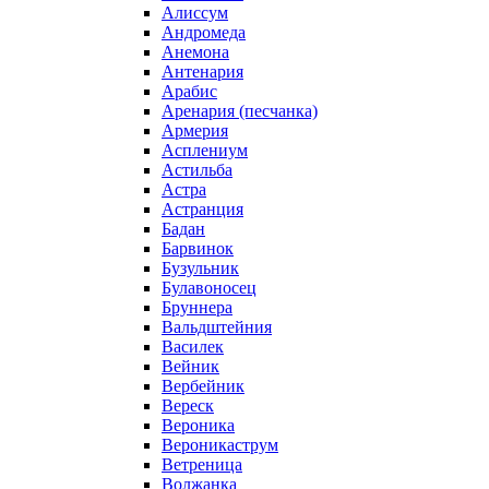
Алиссум
Андромеда
Анемона
Антенария
Арабис
Аренария (песчанка)
Армерия
Асплениум
Астильба
Астра
Астранция
Бадан
Барвинок
Бузульник
Булавоносец
Бруннера
Вальдштейния
Василек
Вейник
Вербейник
Вереск
Вероника
Вероникаструм
Ветреница
Волжанка