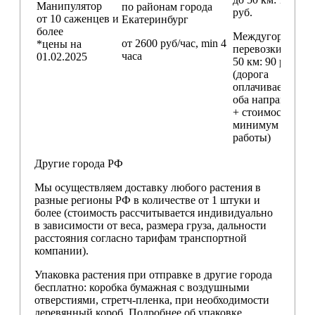
Манипулятор
по районам
города
руб.
от 10 саженцев и
Екатеринбург
более
Междугородние
от 2600 руб/час, min 4
*цены на
перевозки
свыш
часа
01.02.2025
50 км
: 90 руб./км
(дорога
оплачивается в
оба направления
+ стоимость
минимум 4 часо
работы)
Другие города РФ
Мы осуществляем доставку любого растения в
разные регионы РФ в количестве от 1 штуки и
более (стоимость рассчитывается индивидуально
в зависимости от веса, размера груза, дальности
расстояния согласно тарифам транспортной
компании).
Упаковка растения при отправке в другие города
бесплатно: коробка бумажная с воздушными
отверстиями, стретч-пленка, при необходимости
деревянный короб. Подробнее об упаковке