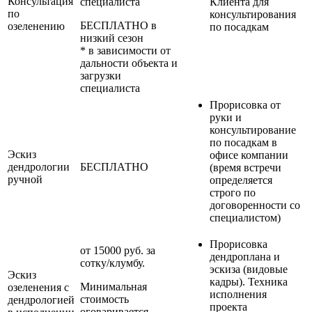
Консультация
специалиста
Клиента для
по
консультирования
БЕСПЛАТНО в
озеленению
по посадкам
низкий сезон
* в зависимости от
дальности объекта и
загрузки
специалиста
Прорисовка от
руки и
консультирование
по посадкам в
Эскиз
офисе компании
дендрологии
БЕСПЛАТНО
(время встречи
ручной
определяется
строго по
договоренности со
специалистом)
Прорисовка
от 15000 руб. за
дендроплана и
сотку/клумбу.
эскиза (видовые
Эскиз
кадры). Техника
Минимальная
озеленения с
исполнения
стоимость
дендрологией
проекта
оговаривается