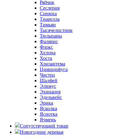
Рябчик
Сеслерия
Синюха
Тиарелла
Тимьян
Тысячелистник
Тюльпаны
Фалярис
Флокс
Хелона
Хоста
Хризантема
Цимицифуга
Чистец
Шалфей
Элимус
Эхинацея
Эдельвейс
Эрика
Ясколка
Яснотка
Ячмень
Сопутствующий товар
Новогодние деревья