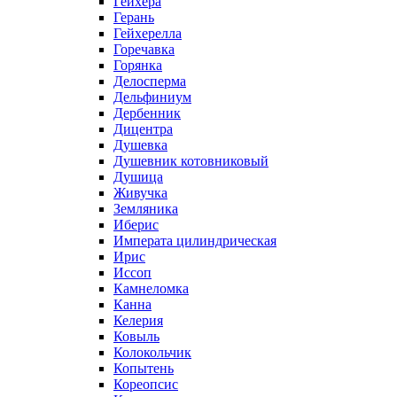
Гейхера
Герань
Гейхерелла
Горечавка
Горянка
Делосперма
Дельфиниум
Дербенник
Дицентра
Душевка
Душевник котовниковый
Душица
Живучка
Земляника
Иберис
Императа цилиндрическая
Ирис
Иссоп
Камнеломка
Канна
Келерия
Ковыль
Колокольчик
Копытень
Кореопсис