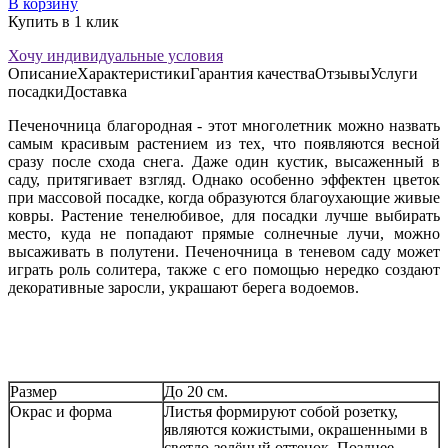
В корзину
Купить в 1 клик
Хочу индивидуальные условия
Описание
Характеристики
Гарантия качества
Отзывы
Услуги
посадки
Доставка
Печеночница благородная -
этот многолетник можно назвать
самым красивым растением из тех, что появляются весной
сразу после схода снега. Даже один кустик, высаженный в
саду, притягивает взгляд. Однако особенно эффектен цветок
при массовой посадке, когда образуются благоухающие живые
ковры. Растение тенелюбивое, для посадки лучше выбирать
место, куда не попадают прямые солнечные лучи, можно
высаживать в полутени. Печеночница в теневом саду может
играть роль солитера, также с его помощью нередко создают
декоративные заросли, украшают берега водоемов.
Размер
До 20 см.
Окрас и форма
Листья формируют собой розетку,
являются кожистыми, окрашенными в
светло-зелёный оттенок. Позднее,