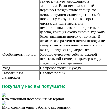
такую культуру необходимо в
затенении. Если весной она ещё
перенесёт воздействие солнца, то
летом ситуация станет критической,
поскольку сразу начнёт выгорать
листва. Лучшие места для
печёночницы – это зона под сенью
дерева, локация около склона, где холм
будет защищать цветок от солнца. В
лесах такие растения почти никогда не
увидеть на освещённых полянах, они
всегда прячутся под деревьями.
Особенности почвы
Хорошо чувствует себя на рыхлой
питательной почве, например в саду,
среди плодовых деревьев.
Уход
Не требователен к уходу.
Название на
Hepatica nobilis
.
латинском
Покупая у нас вы получаете:
Качественный посадочный материал
Многолетний опыт работы с растениями