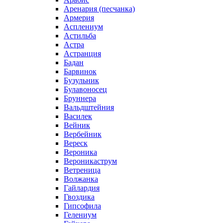
Аренария (песчанка)
Армерия
Асплениум
Астильба
Астра
Астранция
Бадан
Барвинок
Бузульник
Булавоносец
Бруннера
Вальдштейния
Василек
Вейник
Вербейник
Вереск
Вероника
Вероникаструм
Ветреница
Волжанка
Гайлардия
Гвоздика
Гипсофила
Гелениум