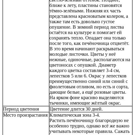
ближе к лету, пластины становятся
тёмно-зелёными. Нижняя их часть
представлена красноватым колером, а
также там есть довольно густое
опушение. В зимний период листва
остаётся на культуре и помогает ей
сохранять тепло. Опадает она только
после того, как печёночница отцветёт.
В это время начинают раскрываться
молодые листочки. Цветы у неё
нежные, одиночные, располагаются на
цветоносах с опушкой. Диаметр
каждого цветка составляет 3-4 см,
лепестков 5 или 6. Окрас у лепестков
преимущественно синий или синий с
фиолетовым отливом, но есть и сорта,
дающие белые, а ещё розовые цветы.
На ярком фоне красиво выделяются
тычинки, имеющие жёлтый окрас.
Период цветения
Цветение длится 30 дней.
Место произрастания
Климатическая зона 3-4.
Растить печёночницу благородную не
особенно трудно, однако всё же важно
учитывать некоторые правила. Сажать