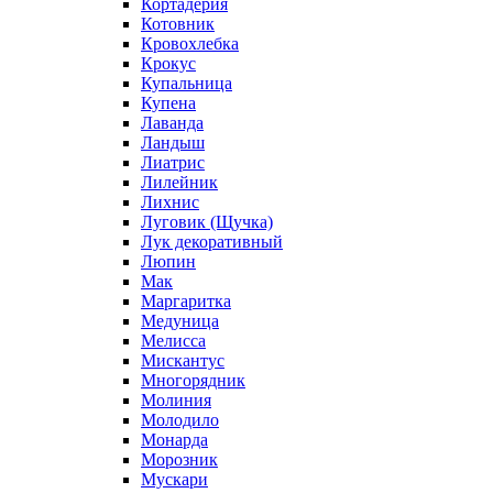
Кортадерия
Котовник
Кровохлебка
Крокус
Купальница
Купена
Лаванда
Ландыш
Лиатрис
Лилейник
Лихнис
Луговик (Щучка)
Лук декоративный
Люпин
Мак
Маргаритка
Медуница
Мелисса
Мискантус
Многорядник
Молиния
Молодило
Монарда
Морозник
Мускари