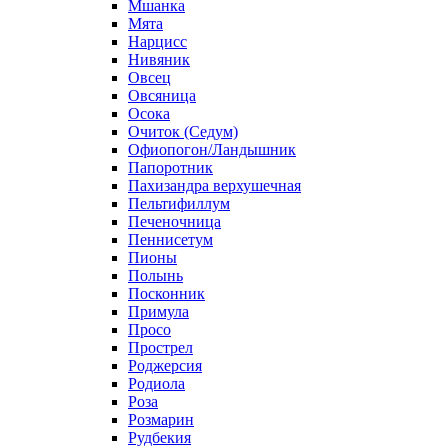
Мшанка
Мята
Нарцисс
Нивяник
Овсец
Овсяница
Осока
Очиток (Седум)
Офиопогон/Ландышник
Папоротник
Пахизандра верхушечная
Пельтифиллум
Печеночница
Пеннисетум
Пионы
Полынь
Посконник
Примула
Просо
Прострел
Роджерсия
Родиола
Роза
Розмарин
Рудбекия