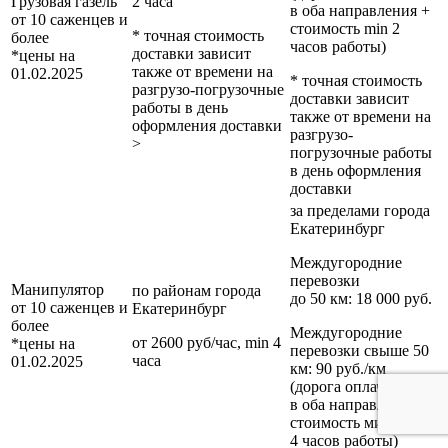
Грузовая газель
2 часа
в оба направления +
от 10 саженцев и
стоимость min 2
* точная стоимость
более
часов работы)
доставки зависит
*цены на
также от времени на
01.02.2025
* точная стоимость
разгрузо-погрузочные
доставки зависит
работы в день
также от времени на
оформления доставки
разгрузо-
>
погрузочные работы
в день оформления
доставки
за пределами
города
Екатеринбург
Междугородние
перевозки
Манипулятор
по районам
города
до 50 км
: 18 000 руб.
от 10 саженцев и
Екатеринбург
более
Междугородние
от 2600 руб/час, min 4
*цены на
перевозки
свыше 50
часа
01.02.2025
км
: 90 руб./км
(дорога оплачивается
в оба направления +
стоимость минимум
4 часов работы)