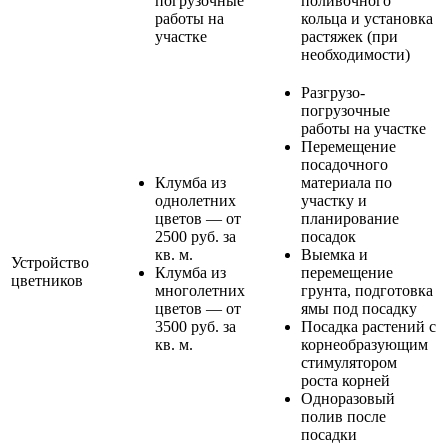
погрузочные
поливочного
работы на
кольца и установка
участке
растяжек (при
необходимости)
Разгрузо-
погрузочные
работы на участке
Перемещение
посадочного
Клумба из
материала по
однолетних
участку и
цветов — от
планирование
2500 руб. за
посадок
кв. м.
Выемка и
Устройство
Клумба из
перемещение
цветников
многолетних
грунта, подготовка
цветов — от
ямы под посадку
3500 руб. за
Посадка растений с
кв. м.
корнеобразующим
стимулятором
роста корней
Одноразовый
полив после
посадки