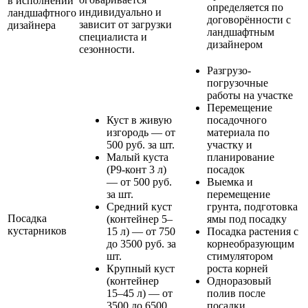
в исполнении
определяется по
индивидуально и
ландшафтного
договорённости с
зависит от загрузки
дизайнера
ландшафтным
специалиста и
дизайнером
сезонности.
Разгрузо-
погрузочные
работы на участке
Перемещение
Куст в живую
посадочного
изгородь — от
материала по
500 руб. за шт.
участку и
Малый куста
планирование
(Р9-конт 3 л)
посадок
— от 500 руб.
Выемка и
за шт.
перемещение
Средний куст
грунта, подготовка
Посадка
(контейнер 5–
ямы под посадку
кустарников
15 л) — от 750
Посадка растения с
до 3500 руб. за
корнеобразующим
шт.
стимулятором
Крупный куст
роста корней
(контейнер
Одноразовый
15–45 л) — от
полив после
3500 до 6500
посадки,