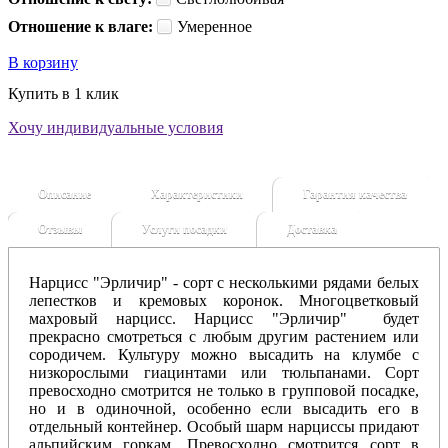
Отношение к влаге:
Умеренное
В корзину
Купить в 1 клик
Хочу индивидуальные условия
Описание
Характеристики
Гарантия качества
Отзывы
Услуги посадки
Доставка
Нарцисс "Эрличир" - сорт с несколькими рядами белых
лепестков и кремовых коронок. Многоцветковый
махровый нарцисс. Нарцисс "Эрличир" будет
прекрасно смотреться с любым другим растением или
сородичем. Культуру можно высадить на клумбе с
низкорослыми гиацинтами или тюльпанами. Сорт
превосходно смотрится не только в групповой посадке,
но и в одиночной, особенно если высадить его в
отдельный контейнер. Особый шарм нарциссы придают
альпийским горкам. Превосходно смотрится сорт в