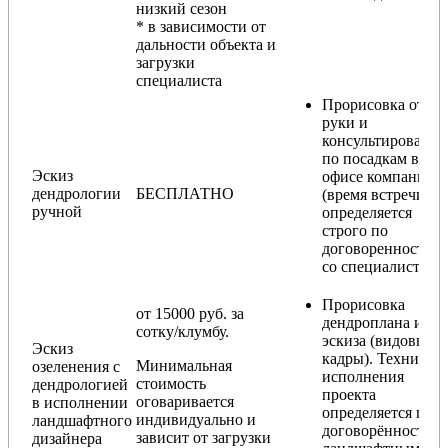
низкий сезон
* в зависимости от
дальности объекта и
загрузки
специалиста
Прорисовка от
руки и
консультирование
по посадкам в
Эскиз
офисе компании
дендрологии
БЕСПЛАТНО
(время встречи
ручной
определяется
строго по
договоренности
со специалистом)
Прорисовка
от 15000 руб. за
дендроплана и
сотку/клумбу.
эскиза (видовые
Эскиз
кадры). Техника
Минимальная
озеленения с
исполнения
стоимость
дендрологией
проекта
оговаривается
в исполнении
определяется по
индивидуально и
ландшафтного
договорённости с
зависит от загрузки
дизайнера