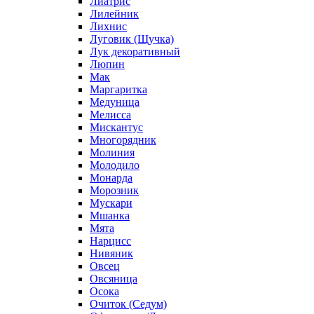
Лиатрис
Лилейник
Лихнис
Луговик (Щучка)
Лук декоративный
Люпин
Мак
Маргаритка
Медуница
Мелисса
Мискантус
Многорядник
Молиния
Молодило
Монарда
Морозник
Мускари
Мшанка
Мята
Нарцисс
Нивяник
Овсец
Овсяница
Осока
Очиток (Седум)