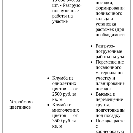
посадки,
шт. • Разгрузо-
формирование
погрузочные
поливочного
работы на
кольца и
участке
установка
растяжек (при
необходимости)
Разгрузо-
погрузочные
работы на участке
Перемещение
посадочного
материала по
Клумба из
участку и
однолетних
планирование
цветов — от
посадок
2500 руб. за
Выемка и
кв. м.
перемещение
Устройство
Клумба из
грунта,
цветников
многолетних
подготовка ямы
цветов — от
под посадку
3500 руб. за
Посадка растений
кв. м.
с
корнеобразующи