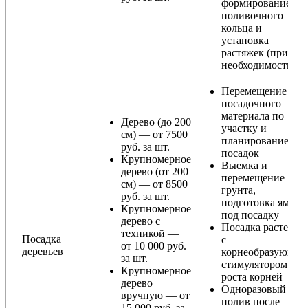
формирование
поливочного
кольца и
установка
растяжек (при
необходимости)
Перемещение
посадочного
материала по
Дерево (до 200
участку и
см) — от 7500
планирование
руб. за шт.
посадок
Крупномерное
Выемка и
дерево (от 200
перемещение
см) — от 8500
грунта,
руб. за шт.
подготовка ямы
Крупномерное
под посадку
дерево с
Посадка растения
техникой —
Посадка
с
от 10 000 руб.
деревьев
корнеобразующи
за шт.
стимулятором
Крупномерное
роста корней
дерево
Одноразовый
вручную — от
полив после
15 000 руб. за