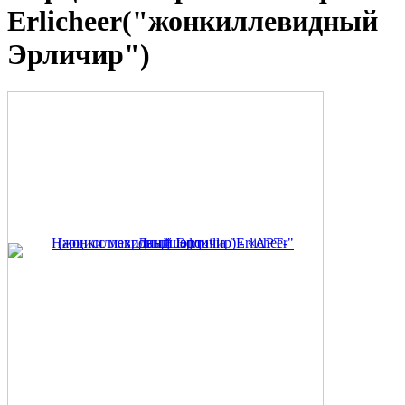
Erlicheer("жонкиллевидный
Эрличир")