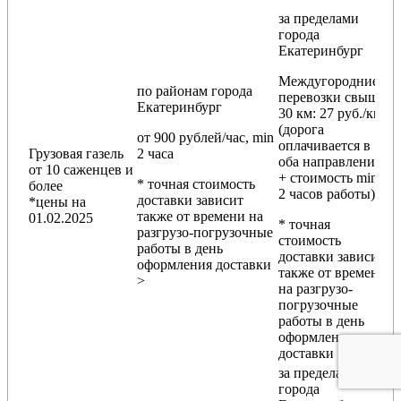
за пределами
города
Екатеринбург
Междугородние
по районам
города
перевозки
свыше
Екатеринбург
30 км
: 27 руб./км
(дорога
от 900 рублей/час, min
оплачивается в
Грузовая газель
2 часа
оба направления
от 10 саженцев и
+ стоимость min
* точная стоимость
более
2 часов работы)
доставки зависит
*цены на
также от времени на
01.02.2025
* точная
разгрузо-погрузочные
стоимость
работы в день
доставки зависит
оформления доставки
также от времени
>
на разгрузо-
погрузочные
работы в день
оформления
доставки
за пределами
города