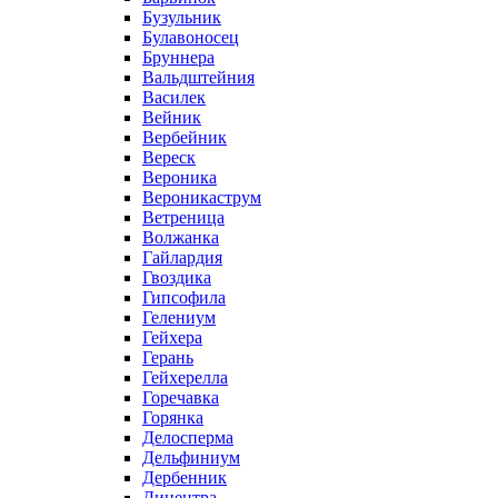
Бузульник
Булавоносец
Бруннера
Вальдштейния
Василек
Вейник
Вербейник
Вереск
Вероника
Вероникаструм
Ветреница
Волжанка
Гайлардия
Гвоздика
Гипсофила
Гелениум
Гейхера
Герань
Гейхерелла
Горечавка
Горянка
Делосперма
Дельфиниум
Дербенник
Дицентра