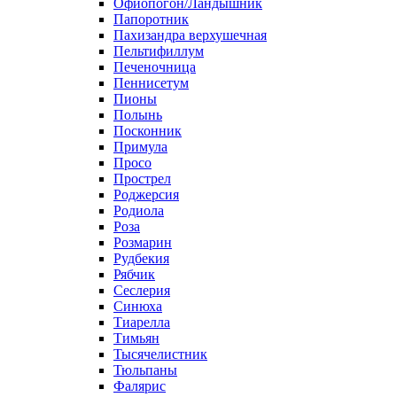
Офиопогон/Ландышник
Папоротник
Пахизандра верхушечная
Пельтифиллум
Печеночница
Пеннисетум
Пионы
Полынь
Посконник
Примула
Просо
Прострел
Роджерсия
Родиола
Роза
Розмарин
Рудбекия
Рябчик
Сеслерия
Синюха
Тиарелла
Тимьян
Тысячелистник
Тюльпаны
Фалярис