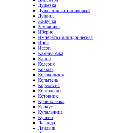
Душевка
Душевник котовниковый
Душица
Живучка
Земляника
Иберис
Императа цилиндрическая
Ирис
Иссоп
Камнеломка
Канна
Келерия
Ковыль
Колокольчик
Копытень
Кореопсис
Кортадерия
Котовник
Кровохлебка
Крокус
Купальница
Купена
Лаванда
Ландыш