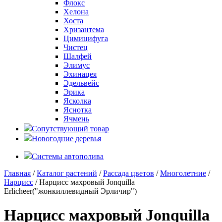
Флокс
Хелона
Хоста
Хризантема
Цимицифуга
Чистец
Шалфей
Элимус
Эхинацея
Эдельвейс
Эрика
Ясколка
Яснотка
Ячмень
Сопутствующий товар
Новогодние деревья
Системы автополива
Главная
/
Каталог растений
/
Рассада цветов
/
Многолетние
/
Нарцисс
/ Нарцисс махровый Jonquilla
Erlicheer("жонкиллевидный Эрличир")
Нарцисс махровый Jonquilla