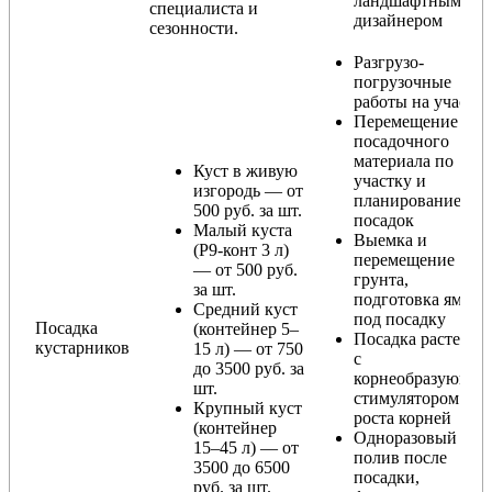
ландшафтным
специалиста и
дизайнером
сезонности.
Разгрузо-
погрузочные
работы на участке
Перемещение
посадочного
материала по
Куст в живую
участку и
изгородь — от
планирование
500 руб. за шт.
посадок
Малый куста
Выемка и
(Р9-конт 3 л)
перемещение
— от 500 руб.
грунта,
за шт.
подготовка ямы
Средний куст
под посадку
Посадка
(контейнер 5–
Посадка растения
кустарников
15 л) — от 750
с
до 3500 руб. за
корнеобразующи
шт.
стимулятором
Крупный куст
роста корней
(контейнер
Одноразовый
15–45 л) — от
полив после
3500 до 6500
посадки,
руб. за шт.