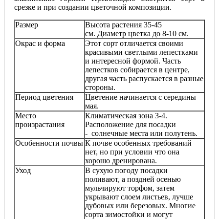
срезке и при создании цветочной композиции.
Размер
Высота растения 35-45
см. Диаметр цветка до 8-10 см.
Окрас и форма
Этот сорт отличается своими
красивыми светлыми лепестками
и интересной формой. Часть
лепестков собирается в центре,
другая часть распускается в разные
стороны.
Период цветения
Цветение начинается с середины
мая.
Место
Климатическая зона 3-4.
произрастания
Расположение для посадки
- солнечные места или полутень.
Особенности почвы
К почве особенных требований
нет, но при условии что она
хорошо дренирована.
Уход
В сухую погоду посадки
поливают, а поздней осенью
мульчируют торфом, затем
укрывают слоем листьев, лучше
дубовых или березовых. Многие
сорта зимостойки и могут