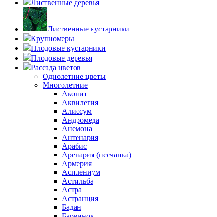
Лиственные деревья
Лиственные кустарники
Крупномеры
Плодовые кустарники
Плодовые деревья
Рассада цветов
Однолетние цветы
Многолетние
Аконит
Аквилегия
Алиссум
Андромеда
Анемона
Антенария
Арабис
Аренария (песчанка)
Армерия
Асплениум
Астильба
Астра
Астранция
Бадан
Барвинок