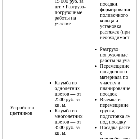
15 000 руб. за
посадки,
шт. • Разгрузо-
формирование
погрузочные
поливочного
работы на
кольца и
участке
установка
растяжек (при
необходимости)
Разгрузо-
погрузочные
работы на участке
Перемещение
посадочного
материала по
Клумба из
участку и
однолетних
планирование
цветов — от
посадок
2500 руб. за
Выемка и
кв. м.
перемещение
Устройство
Клумба из
грунта,
цветников
многолетних
подготовка ямы
цветов — от
под посадку
3500 руб. за
Посадка растений
кв. м.
с
корнеобразующи