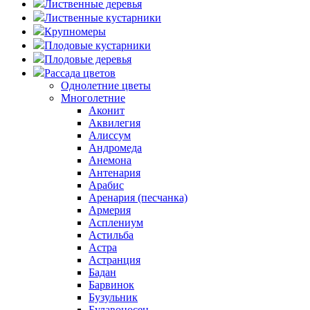
Лиственные деревья
Лиственные кустарники
Крупномеры
Плодовые кустарники
Плодовые деревья
Рассада цветов
Однолетние цветы
Многолетние
Аконит
Аквилегия
Алиссум
Андромеда
Анемона
Антенария
Арабис
Аренария (песчанка)
Армерия
Асплениум
Астильба
Астра
Астранция
Бадан
Барвинок
Бузульник
Булавоносец