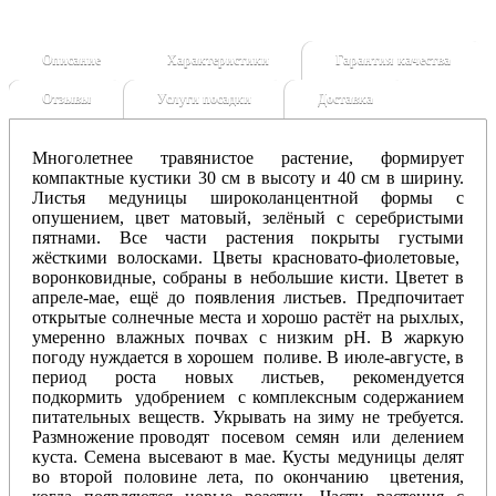
Описание
Характеристики
Гарантия качества
Отзывы
Услуги посадки
Доставка
Многолетнее травянистое растение, формирует
компактные кустики 30 см в высоту и 40 см в ширину.
Листья медуницы широколанцентной формы с
опушением, цвет матовый, зелёный с серебристыми
пятнами. Все части растения покрыты густыми
жёсткими волосками. Цветы красновато-фиолетовые,
воронковидные, собраны в небольшие кисти. Цветет в
апреле-мае, ещё до появления листьев. Предпочитает
открытые солнечные места и хорошо растёт на рыхлых,
умеренно влажных почвах с низким рН. В жаркую
погоду нуждается в хорошем поливе. В июле-августе, в
период роста новых листьев, рекомендуется
подкормить удобрением с комплексным содержанием
питательных веществ. Укрывать на зиму не требуется.
Размножение проводят посевом семян или делением
куста. Семена высевают в мае. Кусты медуницы делят
во второй половине лета, по окончанию цветения,