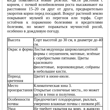
когда появляются новые розетки. Части растения с
корнем, с почкой возобновления роста высаживают на
расстоянии 15–20 см друг от друга, предварительно
укоротив корни перед посадкой. Вокруг растений землю
покрывают мульчей из перегноя или торфа. Сорт
устойчив к поражению болезнями и вредителями
болезням, но может поражаться мучнистой росой,
особенно в дождливую погоду.
Высота
Сорт высотой до 30 см, в диаметре до 40
см.
Окрас и форма
Листья медуницы широколанцентной
формы с опушением, матовые, зелёные
с серебристыми пятнами
. Цветы
красновато
фиолетовые, воронковидные, собраны
в небольшие кисти.
Период
Цветет в июне-июле.
цветения
Место
Климатическая зона 3.
произрастания
Открытые солнечные места., но может
расти в тени и полутени.
Особенности
Предпочитает плодородные, рыхлых,
почвы
умеренно влажные почвы с низким рН.
Уход
Не требует укрытия на зиму, в жаркую