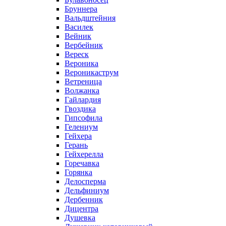
Бруннера
Вальдштейния
Василек
Вейник
Вербейник
Вереск
Вероника
Вероникаструм
Ветреница
Волжанка
Гайлардия
Гвоздика
Гипсофила
Гелениум
Гейхера
Герань
Гейхерелла
Горечавка
Горянка
Делосперма
Дельфиниум
Дербенник
Дицентра
Душевка