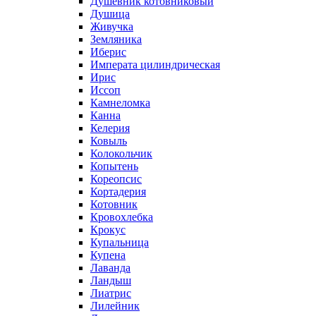
Душевник котовниковый
Душица
Живучка
Земляника
Иберис
Императа цилиндрическая
Ирис
Иссоп
Камнеломка
Канна
Келерия
Ковыль
Колокольчик
Копытень
Кореопсис
Кортадерия
Котовник
Кровохлебка
Крокус
Купальница
Купена
Лаванда
Ландыш
Лиатрис
Лилейник