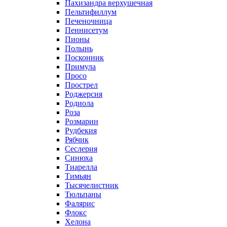
Пахизандра верхушечная
Пельтифиллум
Печеночница
Пеннисетум
Пионы
Полынь
Посконник
Примула
Просо
Прострел
Роджерсия
Родиола
Роза
Розмарин
Рудбекия
Рябчик
Сеслерия
Синюха
Тиарелла
Тимьян
Тысячелистник
Тюльпаны
Фалярис
Флокс
Хелона