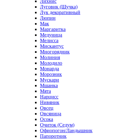
Лихнис
Луговик (Щучка)
Лук декоративный
Люпин
Мак
Маргаритка
Медуница
Мелисса
Мискантус
Многорядник
Молиния
Молодило
Монарда
Морозник
Мускари
Мшанка
Мята
Нарцисс
Нивяник
Овсец
Овсяница
Осока
Очиток (Седум)
Офиопогон/Ландышник
Папоротник