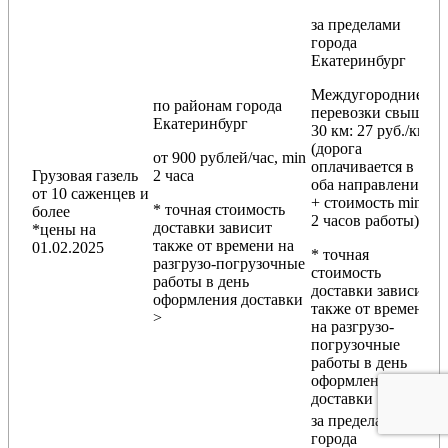
за пределами
города
Екатеринбург
Междугородние
по районам
города
перевозки
свыше
Екатеринбург
30 км
: 27 руб./км
(дорога
от 900 рублей/час, min
оплачивается в
Грузовая газель
2 часа
оба направления
от 10 саженцев и
+ стоимость min
* точная стоимость
более
2 часов работы)
доставки зависит
*цены на
также от времени на
01.02.2025
* точная
разгрузо-погрузочные
стоимость
работы в день
доставки зависит
оформления доставки
также от времени
>
на разгрузо-
погрузочные
работы в день
оформления
доставки
за пределами
города