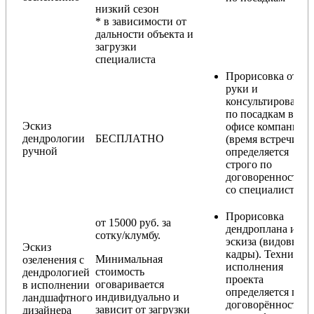
низкий сезон
* в зависимости от
дальности объекта и
загрузки
специалиста
Прорисовка от
руки и
консультирование
по посадкам в
Эскиз
офисе компании
дендрологии
БЕСПЛАТНО
(время встречи
ручной
определяется
строго по
договоренности
со специалистом)
Прорисовка
от 15000 руб. за
дендроплана и
сотку/клумбу.
эскиза (видовые
Эскиз
кадры). Техника
Минимальная
озеленения с
исполнения
стоимость
дендрологией
проекта
оговаривается
в исполнении
определяется по
индивидуально и
ландшафтного
договорённости с
зависит от загрузки
дизайнера