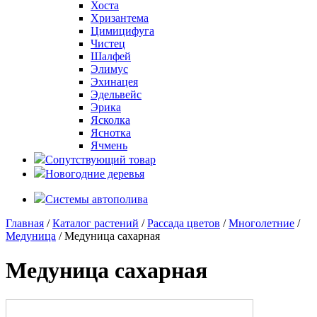
Хоста
Хризантема
Цимицифуга
Чистец
Шалфей
Элимус
Эхинацея
Эдельвейс
Эрика
Ясколка
Яснотка
Ячмень
Сопутствующий товар
Новогодние деревья
Системы автополива
Главная
/
Каталог растений
/
Рассада цветов
/
Многолетние
/
Медуница
/ Медуница сахарная
Медуница сахарная