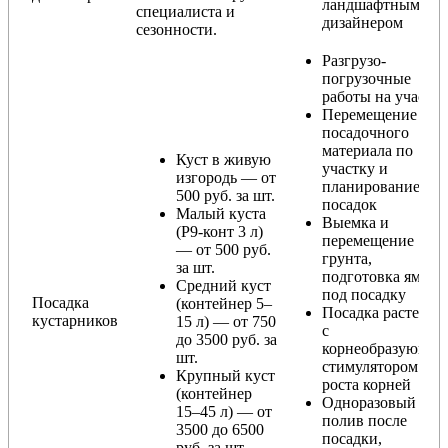
ландшафтным
специалиста и
дизайнером
сезонности.
Разгрузо-
погрузочные
работы на участке
Перемещение
посадочного
материала по
Куст в живую
участку и
изгородь — от
планирование
500 руб. за шт.
посадок
Малый куста
Выемка и
(Р9-конт 3 л)
перемещение
— от 500 руб.
грунта,
за шт.
подготовка ямы
Средний куст
под посадку
Посадка
(контейнер 5–
Посадка растения
кустарников
15 л) — от 750
с
до 3500 руб. за
корнеобразующи
шт.
стимулятором
Крупный куст
роста корней
(контейнер
Одноразовый
15–45 л) — от
полив после
3500 до 6500
посадки,
руб. за шт.