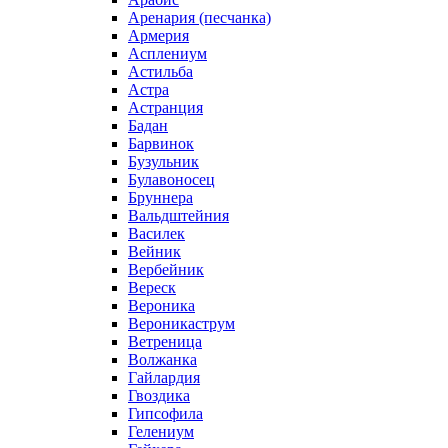
Аренария (песчанка)
Армерия
Асплениум
Астильба
Астра
Астранция
Бадан
Барвинок
Бузульник
Булавоносец
Бруннера
Вальдштейния
Василек
Вейник
Вербейник
Вереск
Вероника
Вероникаструм
Ветреница
Волжанка
Гайлардия
Гвоздика
Гипсофила
Гелениум