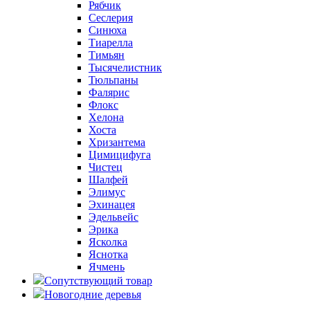
Рябчик
Сеслерия
Синюха
Тиарелла
Тимьян
Тысячелистник
Тюльпаны
Фалярис
Флокс
Хелона
Хоста
Хризантема
Цимицифуга
Чистец
Шалфей
Элимус
Эхинацея
Эдельвейс
Эрика
Ясколка
Яснотка
Ячмень
Сопутствующий товар
Новогодние деревья