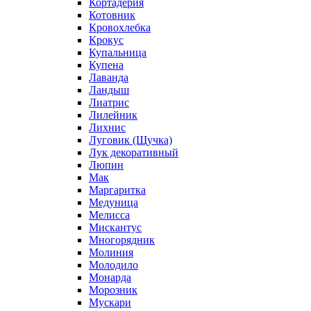
Кортадерия
Котовник
Кровохлебка
Крокус
Купальница
Купена
Лаванда
Ландыш
Лиатрис
Лилейник
Лихнис
Луговик (Щучка)
Лук декоративный
Люпин
Мак
Маргаритка
Медуница
Мелисса
Мискантус
Многорядник
Молиния
Молодило
Монарда
Морозник
Мускари