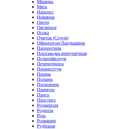
Мшанка
Мята
Нарцисс
Нивяник
Овсец
Овсяница
Осока
Очиток (Седум)
Офиопогон/Ландышник
Папоротник
Пахизандра верхушечная
Пельтифиллум
Печеночница
Пеннисетум
Пионы
Полынь
Посконник
Примула
Просо
Прострел
Роджерсия
Родиола
Роза
Розмарин
Рудбекия