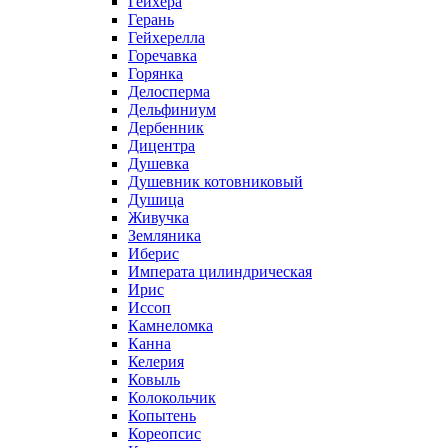
Гейхера
Герань
Гейхерелла
Горечавка
Горянка
Делосперма
Дельфиниум
Дербенник
Дицентра
Душевка
Душевник котовниковый
Душица
Живучка
Земляника
Иберис
Императа цилиндрическая
Ирис
Иссоп
Камнеломка
Канна
Келерия
Ковыль
Колокольчик
Копытень
Кореопсис