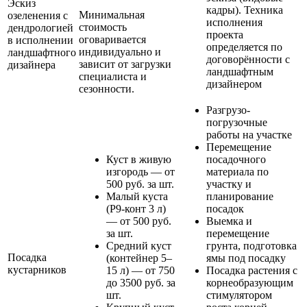
Эскиз
кадры). Техника
Минимальная
озеленения с
исполнения
стоимость
дендрологией
проекта
оговаривается
в исполнении
определяется по
индивидуально и
ландшафтного
договорённости с
зависит от загрузки
дизайнера
ландшафтным
специалиста и
дизайнером
сезонности.
Разгрузо-
погрузочные
работы на участке
Перемещение
Куст в живую
посадочного
изгородь — от
материала по
500 руб. за шт.
участку и
Малый куста
планирование
(Р9-конт 3 л)
посадок
— от 500 руб.
Выемка и
за шт.
перемещение
Средний куст
грунта, подготовка
Посадка
(контейнер 5–
ямы под посадку
кустарников
15 л) — от 750
Посадка растения с
до 3500 руб. за
корнеобразующим
шт.
стимулятором