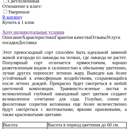
Светлолюбивая
Отношение к влаге:
Умеренное
В корзину
Купить в 1 клик
Хочу индивидуальные условия
Описание
Характеристики
Гарантия качества
Отзывы
Услуги
посадки
Доставка
Этот превосходный сорт способен быть идеальной заменой
живой изгороди из лаванды на почвах, где лаванда не растет.
Популярный сорт отличается прямостоячим, хорошо
разветвленным видом и склонностью к обильному цветению,
лучше других переносит летнюю жару. Выведен как более
устойчивый к атмосферным воздействиям, сохраняющийся
после летних дождей. Прекрасно будет смотреться в любой
цветочной композиции. Травянисто-зеленые листья и
великолепный глубокий лавандовый цвет цветков создают
великолепное сочетание для сада. Голубые, синие и
фиолетовые соцветия котовника еще более величественно
будут смотреться с желтоватыми, яркими оранжевыми, а
также красноватыми цветами.
Высота
Высота в период цветения до 60 см.