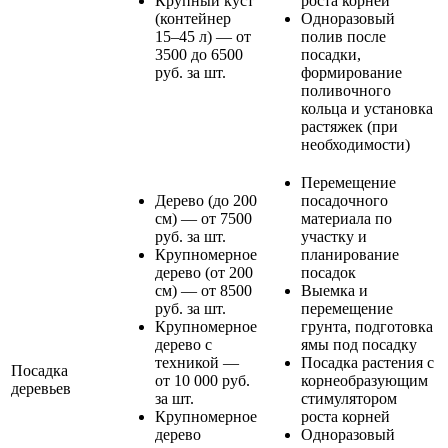
Крупный куст
роста корней
(контейнер
Одноразовый
15–45 л) — от
полив после
3500 до 6500
посадки,
руб. за шт.
формирование
поливочного
кольца и установка
растяжек (при
необходимости)
Перемещение
Дерево (до 200
посадочного
см) — от 7500
материала по
руб. за шт.
участку и
Крупномерное
планирование
дерево (от 200
посадок
см) — от 8500
Выемка и
руб. за шт.
перемещение
Крупномерное
грунта, подготовка
дерево с
ямы под посадку
техникой —
Посадка растения с
Посадка
от 10 000 руб.
корнеобразующим
деревьев
за шт.
стимулятором
Крупномерное
роста корней
дерево
Одноразовый