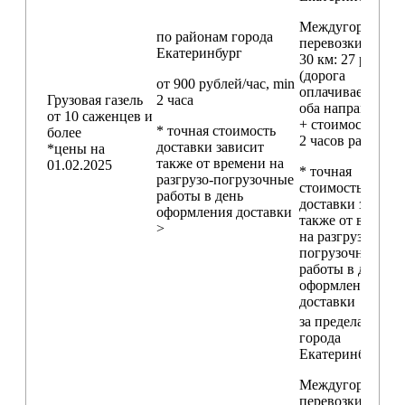
Междугородние
по районам
города
перевозки
свыш
Екатеринбург
30 км
: 27 руб./км
(дорога
от 900 рублей/час, min
оплачивается в
Грузовая газель
2 часа
оба направления
от 10 саженцев и
+ стоимость min
* точная стоимость
более
2 часов работы)
доставки зависит
*цены на
также от времени на
01.02.2025
* точная
разгрузо-погрузочные
стоимость
работы в день
доставки зависи
оформления доставки
также от времен
>
на разгрузо-
погрузочные
работы в день
оформления
доставки
за пределами
города
Екатеринбург
Междугородние
перевозки