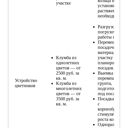
кольца и
участке
установка
растяжек (при
необходимости
Разгрузо-
погрузочные
работы на учас
Перемещение
посадочного
материала по
Клумба из
участку и
однолетних
планирование
цветов — от
посадок
2500 руб. за
Выемка и
кв. м.
перемещение
Устройство
Клумба из
грунта,
цветников
многолетних
подготовка ям
цветов — от
под посадку
3500 руб. за
Посадка расте
кв. м.
с
корнеобразую
стимулятором
роста корней
Одноразовый