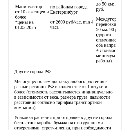
до 50 км
: 18 000
Манипулятор
по районам
города
руб.
от 10 саженцев и
Екатеринбург
более
Междугородние
от 2600 руб/час, min 4
*цены на
перевозки
свыш
часа
01.02.2025
50 км
: 90 руб./км
(дорога
оплачивается в
оба направления
+ стоимость
минимум 4 часо
работы)
Другие города РФ
Мы осуществляем доставку любого растения в
разные регионы РФ в количестве от 1 штуки и
более (стоимость рассчитывается индивидуально
в зависимости от веса, размера груза, дальности
расстояния согласно тарифам транспортной
компании).
Упаковка растения при отправке в другие города
бесплатно: коробка бумажная с воздушными
отверстиями, стретч-пленка, при необходимости