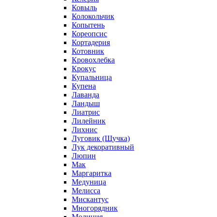
Ковыль
Колокольчик
Копытень
Кореопсис
Кортадерия
Котовник
Кровохлебка
Крокус
Купальница
Купена
Лаванда
Ландыш
Лиатрис
Лилейник
Лихнис
Луговик (Щучка)
Лук декоративный
Люпин
Мак
Маргаритка
Медуница
Мелисса
Мискантус
Многорядник
Молиния