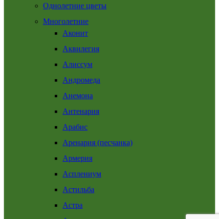
Однолетние цветы
Многолетние
Аконит
Аквилегия
Алиссум
Андромеда
Анемона
Антенария
Арабис
Аренария (песчанка)
Армерия
Асплениум
Астильба
Астра