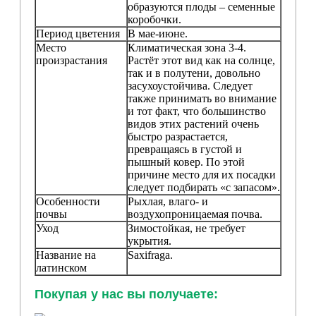
образуются плоды – семенные
коробочки.
Период цветения
В мае-июне.
Место
Климатическая зона 3-4.
произрастания
Растёт этот вид как на солнце,
так и в полутени, довольно
засухоустойчива. Следует
также принимать во внимание
и тот факт, что большинство
видов этих растений очень
быстро разрастается,
превращаясь в густой и
пышный ковер. По этой
причине место для их посадки
следует подбирать «с запасом».
Особенности
Рыхлая, влаго- и
почвы
воздухопроницаемая почва.
Уход
Зимостойкая, не требует
укрытия.
Название на
Saxifraga.
латинском
Покупая у нас вы получаете: