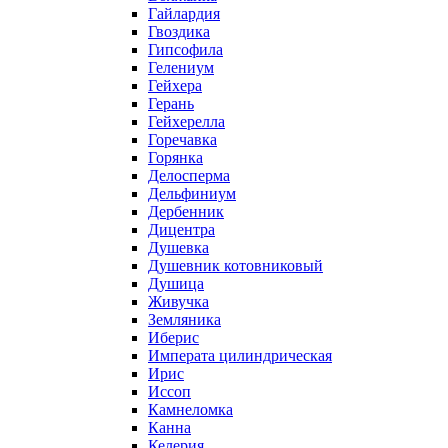
Гайлардия
Гвоздика
Гипсофила
Гелениум
Гейхера
Герань
Гейхерелла
Горечавка
Горянка
Делосперма
Дельфиниум
Дербенник
Дицентра
Душевка
Душевник котовниковый
Душица
Живучка
Земляника
Иберис
Императа цилиндрическая
Ирис
Иссоп
Камнеломка
Канна
Келерия