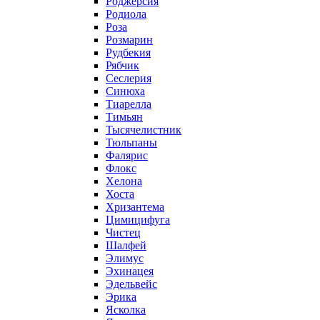
Роджерсия
Родиола
Роза
Розмарин
Рудбекия
Рябчик
Сеслерия
Синюха
Тиарелла
Тимьян
Тысячелистник
Тюльпаны
Фалярис
Флокс
Хелона
Хоста
Хризантема
Цимицифуга
Чистец
Шалфей
Элимус
Эхинацея
Эдельвейс
Эрика
Ясколка