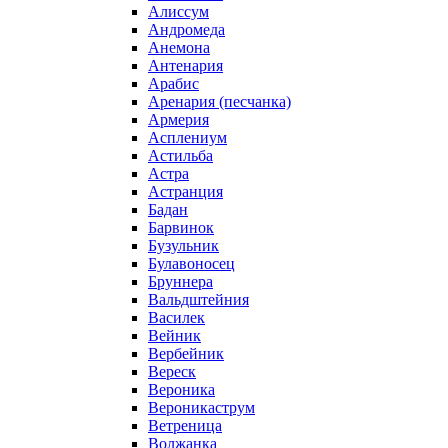
Алиссум
Андромеда
Анемона
Антенария
Арабис
Аренария (песчанка)
Армерия
Асплениум
Астильба
Астра
Астранция
Бадан
Барвинок
Бузульник
Булавоносец
Бруннера
Вальдштейния
Василек
Вейник
Вербейник
Вереск
Вероника
Вероникаструм
Ветреница
Волжанка