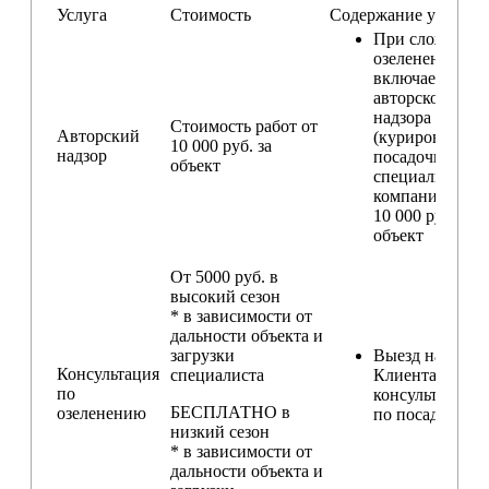
Услуга
Стоимость
Содержание услуги
При сложном
озеленении
включаем услу
авторского
надзора
Стоимость работ от
Авторский
(курирование
10 000 руб. за
надзор
посадочных ра
объект
специалистом
компании) — о
10 000 руб. за
объект
От 5000 руб. в
высокий сезон
* в зависимости от
дальности объекта и
загрузки
Выезд на участ
Консультация
специалиста
Клиента для
по
консультирова
БЕСПЛАТНО в
озеленению
по посадкам
низкий сезон
* в зависимости от
дальности объекта и