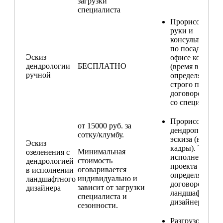
загрузки
специалиста
Прорисовка от
руки и
консультирова
по посадкам в
Эскиз
офисе компани
дендрологии
БЕСПЛАТНО
(время встречи
ручной
определяется
строго по
договоренност
со специалисто
Прорисовка
от 15000 руб. за
дендроплана и
сотку/клумбу.
эскиза (видовы
Эскиз
кадры). Техник
Минимальная
озеленения с
исполнения
стоимость
дендрологией
проекта
оговаривается
в исполнении
определяется п
индивидуально и
ландшафтного
договорённост
зависит от загрузки
дизайнера
ландшафтным
специалиста и
дизайнером
сезонности.
Разгрузо-