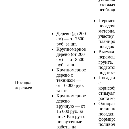
растяжек (при
необходимости
Перемещение
посадочного
материала по
Дерево (до 200
участку и
см) — от 7500
планирование
руб. за шт.
посадок
Крупномерное
Выемка и
дерево (от 200
перемещение
см) — от 8500
грунта,
руб. за шт.
подготовка ям
Крупномерное
под посадку
дерево с
Посадка расте
техникой —
Посадка
с
от 10 000 руб.
деревьев
корнеобразую
за шт.
стимулятором
Крупномерное
роста корней
дерево
Одноразовый
вручную — от
полив после
15 000 руб. за
посадки,
шт. • Разгрузо-
формирование
погрузочные
поливочного
работы на