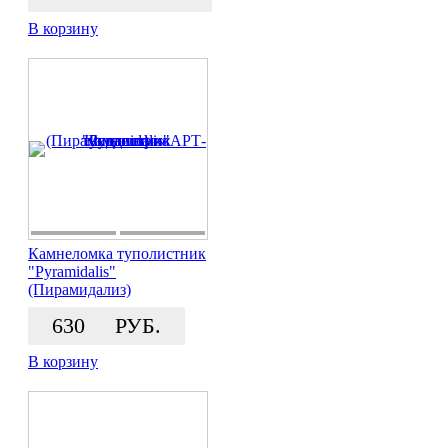
В корзину
Камнеломка туполистник
"Pyramidalis"
(Пирамидализ)
630
РУБ.
В корзину