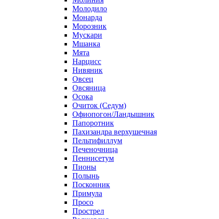
Молодило
Монарда
Морозник
Мускари
Мшанка
Мята
Нарцисс
Нивяник
Овсец
Овсяница
Осока
Очиток (Седум)
Офиопогон/Ландышник
Папоротник
Пахизандра верхушечная
Пельтифиллум
Печеночница
Пеннисетум
Пионы
Полынь
Посконник
Примула
Просо
Прострел