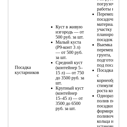
погрузочные
работы на учас
Перемещение
посадочного
материала по
Куст в живую
участку и
изгородь — от
планирование
500 руб. за шт.
посадок
Малый куста
Выемка и
(Р9-конт 3 л)
перемещение
— от 500 руб.
грунта,
за шт.
подготовка ям
Средний куст
под посадку
Посадка
(контейнер 5–
Посадка расте
кустарников
15 л) — от 750
с
до 3500 руб. за
корнеобразую
шт.
стимулятором
Крупный куст
роста корней
(контейнер
Одноразовый
15–45 л) — от
полив после
3500 до 6500
посадки,
руб. за шт.
формирование
поливочного
кольца и
установка