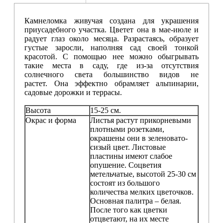
Камнеломка живучая создана для украшения
приусадебного участка. Цветет она в мае-июле и
радует глаз около месяца. Разрастаясь, образует
густые заросли, наполняя сад своей тонкой
красотой. С помощью нее можно обыгрывать
такие места в саду, где из-за отсутствия
солнечного света большинство видов не
растет. Она эффектно обрамляет альпинарии,
садовые дорожки и террасы.
Высота
15-25 см.
Окрас и форма
Листья растут прикорневыми
плотными розетками,
окрашены они в зеленовато-
сизый цвет. Листовые
пластины имеют слабое
опушение.
Соцветия
метельчатые, высотой 25-30 см
состоят из большого
количества мелких цветочков.
Основная палитра – белая.
После того как цветки
отцветают, на их месте