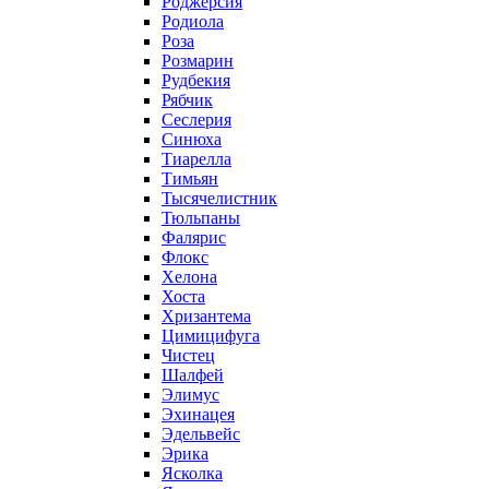
Роджерсия
Родиола
Роза
Розмарин
Рудбекия
Рябчик
Сеслерия
Синюха
Тиарелла
Тимьян
Тысячелистник
Тюльпаны
Фалярис
Флокс
Хелона
Хоста
Хризантема
Цимицифуга
Чистец
Шалфей
Элимус
Эхинацея
Эдельвейс
Эрика
Ясколка