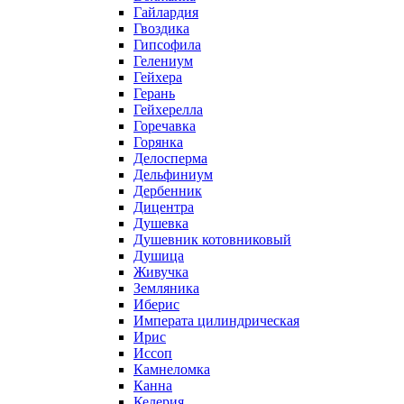
Гайлардия
Гвоздика
Гипсофила
Гелениум
Гейхера
Герань
Гейхерелла
Горечавка
Горянка
Делосперма
Дельфиниум
Дербенник
Дицентра
Душевка
Душевник котовниковый
Душица
Живучка
Земляника
Иберис
Императа цилиндрическая
Ирис
Иссоп
Камнеломка
Канна
Келерия