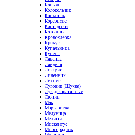
Ковыль
Колокольчик
Копытень
Кореопсис
Кортадерия
Котовник
Кровохлебка
Крокус
Купальница
Купена
Лаванда
Ландыш
Лиатрис
Лилейник
Лихнис
Луговик (Щучка)
Лук декоративный
Люпин
Мак
Маргаритка
Медуница
Мелисса
Мискантус
Многорядник
Молиния