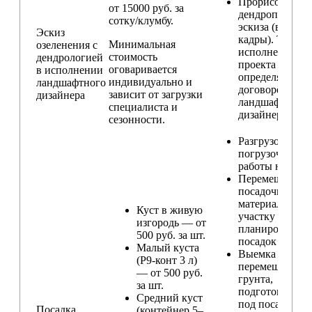
Прорисовка
от 15000 руб. за
дендроплана и
сотку/клумбу.
эскиза (видовы
Эскиз
кадры). Техник
Минимальная
озеленения с
исполнения
стоимость
дендрологией
проекта
оговаривается
в исполнении
определяется п
индивидуально и
ландшафтного
договорённост
зависит от загрузки
дизайнера
ландшафтным
специалиста и
дизайнером
сезонности.
Разгрузо-
погрузочные
работы на учас
Перемещение
посадочного
материала по
Куст в живую
участку и
изгородь — от
планирование
500 руб. за шт.
посадок
Малый куста
Выемка и
(Р9-конт 3 л)
перемещение
— от 500 руб.
грунта,
за шт.
подготовка ям
Средний куст
под посадку
Посадка
(контейнер 5–