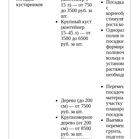
Посадка расте
кустарников
15 л) — от 750
с
до 3500 руб. за
корнеобразую
шт.
стимулятором
Крупный куст
роста корней
(контейнер
Одноразовый
15–45 л) — от
полив после
3500 до 6500
посадки,
руб. за шт.
формирование
поливочного
кольца и
установка
растяжек (при
необходимости
Перемещение
посадочного
материала по
Дерево (до 200
участку и
см) — от 7500
планирование
руб. за шт.
посадок
Крупномерное
Выемка и
дерево (от 200
перемещение
см) — от 8500
грунта,
руб. за шт.
подготовка ям