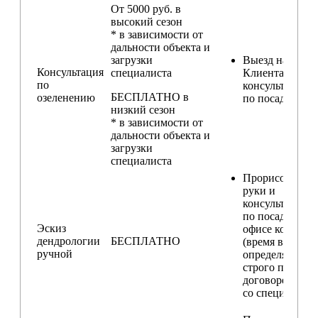
От 5000 руб. в
высокий сезон
* в зависимости от
дальности объекта и
загрузки
Выезд на участ
Консультация
специалиста
Клиента для
по
консультирова
БЕСПЛАТНО в
озеленению
по посадкам
низкий сезон
* в зависимости от
дальности объекта и
загрузки
специалиста
Прорисовка от
руки и
консультирова
по посадкам в
Эскиз
офисе компани
дендрологии
БЕСПЛАТНО
(время встречи
ручной
определяется
строго по
договоренност
со специалисто