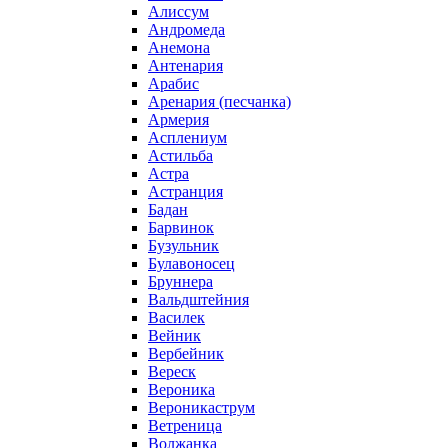
Алиссум
Андромеда
Анемона
Антенария
Арабис
Аренария (песчанка)
Армерия
Асплениум
Астильба
Астра
Астранция
Бадан
Барвинок
Бузульник
Булавоносец
Бруннера
Вальдштейния
Василек
Вейник
Вербейник
Вереск
Вероника
Вероникаструм
Ветреница
Волжанка