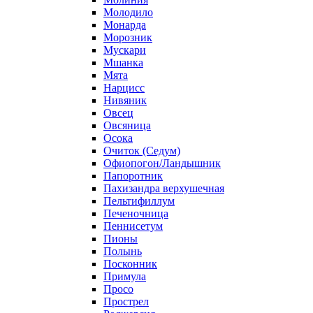
Молодило
Монарда
Морозник
Мускари
Мшанка
Мята
Нарцисс
Нивяник
Овсец
Овсяница
Осока
Очиток (Седум)
Офиопогон/Ландышник
Папоротник
Пахизандра верхушечная
Пельтифиллум
Печеночница
Пеннисетум
Пионы
Полынь
Посконник
Примула
Просо
Прострел