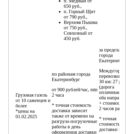
п. Медный от
650 руб.,
п. Горный Щит
от 790 руб.,
Верхняя Пышма
от 750 руб.,
Совхозный от
450 руб.
за пределами
города
Екатеринбург
Междугородние
по районам
города
перевозки
свыш
Екатеринбург
30 км
: 27 руб./км
(дорога
от 900 рублей/час, min
оплачивается в
Грузовая газель
2 часа
оба направления
от 10 саженцев и
+ стоимость min
* точная стоимость
более
2 часов работы)
доставки зависит
*цены на
также от времени на
01.02.2025
* точная
разгрузо-погрузочные
стоимость
работы в день
доставки зависи
оформления доставки