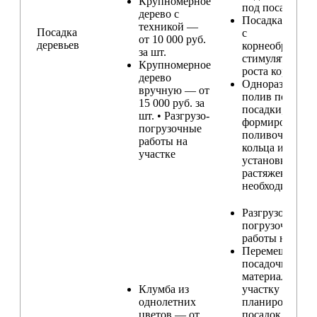
Крупномерное
под посадку
дерево с
Посадка расте
техникой —
Посадка
с
от 10 000 руб.
деревьев
корнеобразую
за шт.
стимулятором
Крупномерное
роста корней
дерево
Одноразовый
вручную — от
полив после
15 000 руб. за
посадки,
шт. • Разгрузо-
формирование
погрузочные
поливочного
работы на
кольца и
участке
установка
растяжек (при
необходимости
Разгрузо-
погрузочные
работы на учас
Перемещение
посадочного
материала по
Клумба из
участку и
однолетних
планирование
цветов — от
посадок