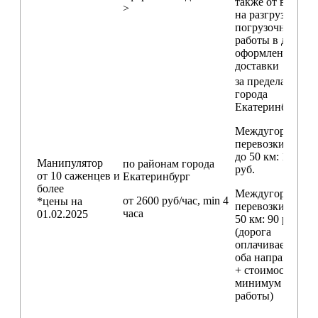
также от времен
>
на разгрузо-
погрузочные
работы в день
оформления
доставки
за пределами
города
Екатеринбург
Междугородние
перевозки
до 50 км
: 18 000
Манипулятор
по районам
города
руб.
от 10 саженцев и
Екатеринбург
более
Междугородние
от 2600 руб/час, min 4
*цены на
перевозки
свыш
часа
01.02.2025
50 км
: 90 руб./км
(дорога
оплачивается в
оба направления
+ стоимость
минимум 4 часо
работы)