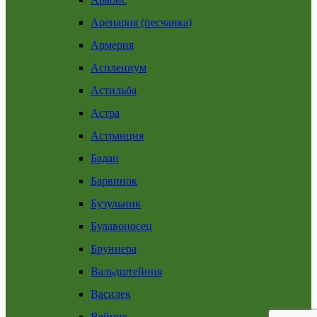
Аренария (песчанка)
Армерия
Асплениум
Астильба
Астра
Астранция
Бадан
Барвинок
Бузульник
Булавоносец
Бруннера
Вальдштейния
Василек
Вейник