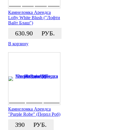
Камнеломка Арендса
Lofty White Blush ("Лофти
Вайт Блаш")
630.90
РУБ.
В корзину
Камнеломка Арендса
"Purple Robe" (Перпл Роб)
390
РУБ.