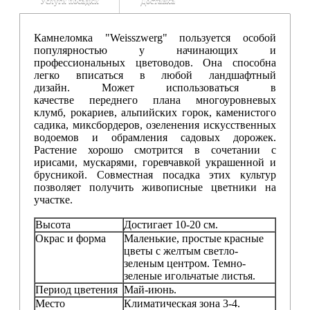
Услуги посадки
Доставка
Камнеломка "Weisszwerg" пользуется особой
популярностью у начинающих и
профессиональных цветоводов. Она способна
легко вписаться в любой ландшафтный
дизайн. Может использоваться в
качестве переднего плана многоуровневых
клумб, рокариев, альпийских горок, каменистого
садика, миксбордеров, озеленения искусственных
водоемов и обрамления садовых дорожек.
Растение хорошо смотрится в сочетании с
ирисами, мускарями, горевчавкой украшенной и
брусникой. Совместная посадка этих культур
позволяет получить живописные цветники на
участке.
Высота
Достигает 10-20 см.
Окрас и форма
Маленькие, простые красные
цветы с желтым светло-
зеленым центром. Темно-
зеленые игольчатые листья.
Период цветения
Май-июнь.
Место
Климатическая зона 3-4.