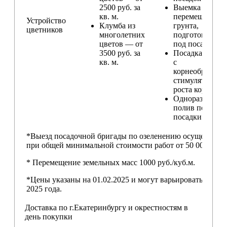
2500 руб. за
Выемка и
кв. м.
перемещение
Устройство
Клумба из
грунта,
цветников
многолетних
подготовка ям
цветов — от
под посадку
3500 руб. за
Посадка расте
кв. м.
с
корнеобразую
стимулятором
роста корней
Одноразовый
полив после
посадки
*Выезд посадочной бригады по озеленению осуществляе
при общей минимальной стоимости работ от 50 000,00 ру
* Перемещение земельных масс 1000 руб./куб.м.
*Цены указаны на 01.02.2025 и могут варьироваться пос
2025 года.
Доставка по г.Екатеринбургу и окрестностям в
день покупки