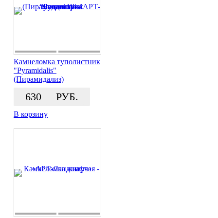
Камнеломка туполистник
"Pyramidalis"
(Пирамидализ)
630
РУБ.
В корзину