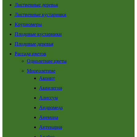
Лиственные деревья
Лиственные кустарники
Крупномеры
Плодовые кустарники
Плодовые деревья
Рассада цветов
Однолетние цветы
Многолетние
Аконит
Аквилегия
Алиссум
Андромеда
Анемона
Антенария
Арабис