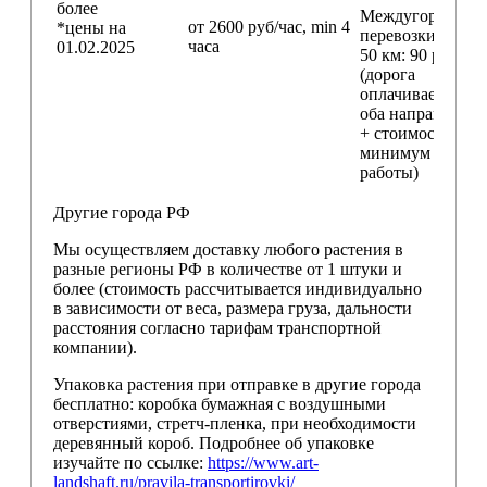
более
Междугородние
от 2600 руб/час, min 4
*цены на
перевозки
свыш
часа
01.02.2025
50 км
: 90 руб./км
(дорога
оплачивается в
оба направления
+ стоимость
минимум 4 часо
работы)
Другие города РФ
Мы осуществляем доставку любого растения в
разные регионы РФ в количестве от 1 штуки и
более (стоимость рассчитывается индивидуально
в зависимости от веса, размера груза, дальности
расстояния согласно тарифам транспортной
компании).
Упаковка растения при отправке в другие города
бесплатно: коробка бумажная с воздушными
отверстиями, стретч-пленка, при необходимости
деревянный короб. Подробнее об упаковке
изучайте по ссылке:
https://www.art-
landshaft.ru/pravila-transportirovki/