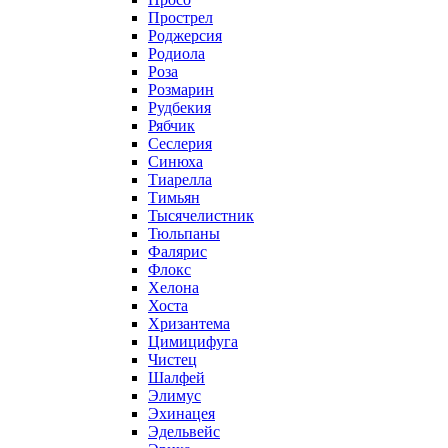
Прострел
Роджерсия
Родиола
Роза
Розмарин
Рудбекия
Рябчик
Сеслерия
Синюха
Тиарелла
Тимьян
Тысячелистник
Тюльпаны
Фалярис
Флокс
Хелона
Хоста
Хризантема
Цимицифуга
Чистец
Шалфей
Элимус
Эхинацея
Эдельвейс