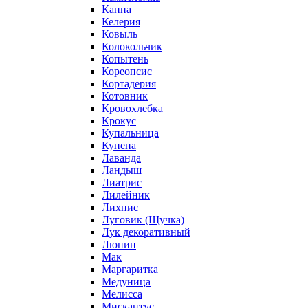
Канна
Келерия
Ковыль
Колокольчик
Копытень
Кореопсис
Кортадерия
Котовник
Кровохлебка
Крокус
Купальница
Купена
Лаванда
Ландыш
Лиатрис
Лилейник
Лихнис
Луговик (Щучка)
Лук декоративный
Люпин
Мак
Маргаритка
Медуница
Мелисса
Мискантус