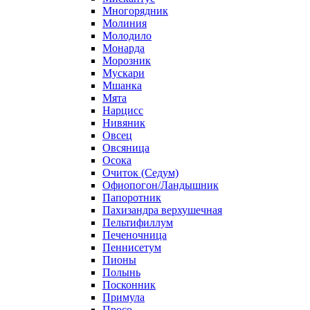
Многорядник
Молиния
Молодило
Монарда
Морозник
Мускари
Мшанка
Мята
Нарцисс
Нивяник
Овсец
Овсяница
Осока
Очиток (Седум)
Офиопогон/Ландышник
Папоротник
Пахизандра верхушечная
Пельтифиллум
Печеночница
Пеннисетум
Пионы
Полынь
Посконник
Примула
Просо