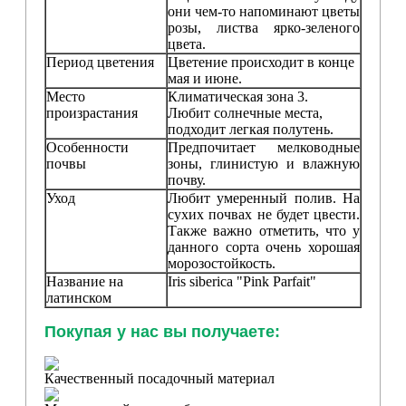
они чем-то напоминают цветы
розы, листва ярко-зеленого
цвета.
Период цветения
Цветение происходит в конце
мая и июне.
Место
Климатическая зона 3.
произрастания
Любит солнечные места,
подходит легкая полутень.
Особенности
Предпочитает мелководные
почвы
зоны, глинистую и влажную
почву.
Уход
Любит умеренный полив. На
сухих почвах не будет цвести.
Также важно отметить, что у
данного сорта очень хорошая
морозостойкость.
Название на
Iris siberica "Pink Parfait"
латинском
Покупая у нас вы получаете:
Качественный посадочный материал