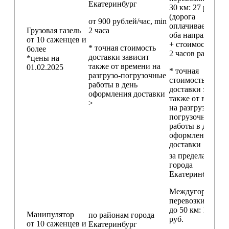
Екатеринбург
30 км
: 27 руб./км
(дорога
от 900 рублей/час, min
оплачивается в
Грузовая газель
2 часа
оба направления
от 10 саженцев и
+ стоимость min
* точная стоимость
более
2 часов работы)
доставки зависит
*цены на
также от времени на
01.02.2025
* точная
разгрузо-погрузочные
стоимость
работы в день
доставки зависи
оформления доставки
также от времен
>
на разгрузо-
погрузочные
работы в день
оформления
доставки
за пределами
города
Екатеринбург
Междугородние
перевозки
до 50 км
: 18 000
Манипулятор
по районам
города
руб.
от 10 саженцев и
Екатеринбург