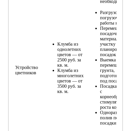
необходимости
Разгрузо-
погрузочные
работы на учас
Перемещение
посадочного
материала по
Клумба из
участку и
однолетних
планирование
цветов — от
посадок
2500 руб. за
Выемка и
кв. м.
перемещение
Устройство
Клумба из
грунта,
цветников
многолетних
подготовка ям
цветов — от
под посадку
3500 руб. за
Посадка расте
кв. м.
с
корнеобразую
стимулятором
роста корней
Одноразовый
полив после
посадки