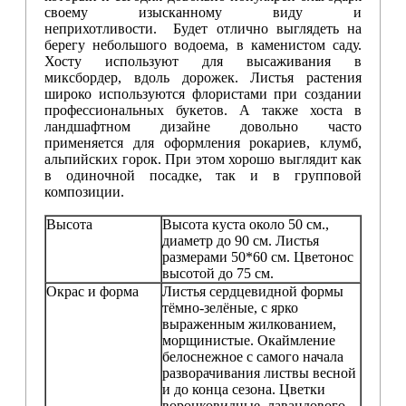
своему изысканному виду и
неприхотливости.
Будет отлично выглядеть на
берегу небольшого водоема, в каменистом саду.
Хосту используют для высаживания в
миксбордер, вдоль дорожек. Листья растения
широко используются флористами при создании
профессиональных букетов. А также хоста в
ландшафтном дизайне довольно часто
применяется для оформления рокариев, клумб,
альпийских горок. При этом хорошо выглядит как
в одиночной посадке, так и в групповой
композиции.
Высота
Высота куста около 50 см.,
диаметр до 90 см. Листья
размерами 50*60 см. Цветонос
высотой до 75 см.
Окрас и форма
Листья сердцевидной формы
тёмно-зелёные, с ярко
выраженным жилкованием,
морщинистые. Окаймление
белоснежное с самого начала
разворачивания листвы весной
и до конца сезона. Цветки
воронковидные, лавандового