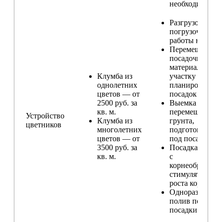
необходимости
Разгрузо-
погрузочные
работы на учас
Перемещение
посадочного
материала по
Клумба из
участку и
однолетних
планирование
цветов — от
посадок
2500 руб. за
Выемка и
кв. м.
перемещение
Устройство
Клумба из
грунта,
цветников
многолетних
подготовка ям
цветов — от
под посадку
3500 руб. за
Посадка расте
кв. м.
с
корнеобразую
стимулятором
роста корней
Одноразовый
полив после
посадки