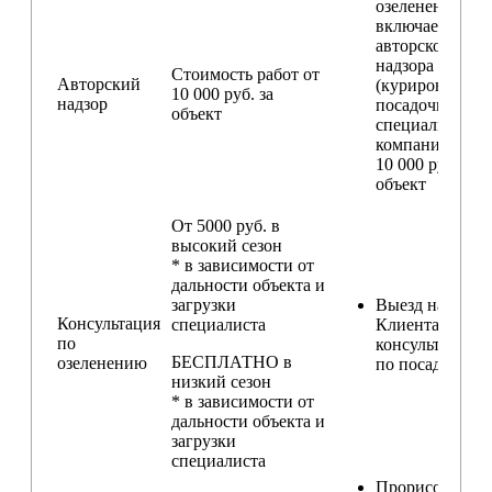
озеленении
включаем услу
авторского
надзора
Стоимость работ от
Авторский
(курирование
10 000 руб. за
надзор
посадочных ра
объект
специалистом
компании) — о
10 000 руб. за
объект
От 5000 руб. в
высокий сезон
* в зависимости от
дальности объекта и
загрузки
Выезд на участ
Консультация
специалиста
Клиента для
по
консультирова
БЕСПЛАТНО в
озеленению
по посадкам
низкий сезон
* в зависимости от
дальности объекта и
загрузки
специалиста
Прорисовка от