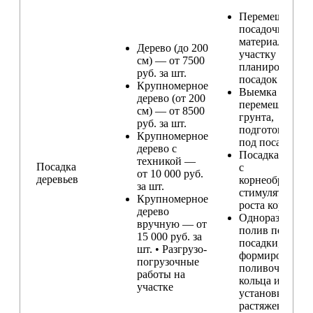
Перемещение
посадочного
материала по
Дерево (до 200
участку и
см) — от 7500
планирование
руб. за шт.
посадок
Крупномерное
Выемка и
дерево (от 200
перемещение
см) — от 8500
грунта,
руб. за шт.
подготовка ям
Крупномерное
под посадку
дерево с
Посадка расте
техникой —
Посадка
с
от 10 000 руб.
деревьев
корнеобразую
за шт.
стимулятором
Крупномерное
роста корней
дерево
Одноразовый
вручную — от
полив после
15 000 руб. за
посадки,
шт. • Разгрузо-
формирование
погрузочные
поливочного
работы на
кольца и
участке
установка
растяжек (при