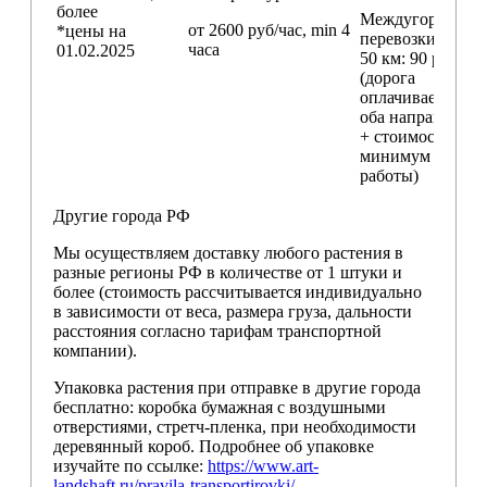
более
Междугородние
от 2600 руб/час, min 4
*цены на
перевозки
свыш
часа
01.02.2025
50 км
: 90 руб./км
(дорога
оплачивается в
оба направления
+ стоимость
минимум 4 часо
работы)
Другие города РФ
Мы осуществляем доставку любого растения в
разные регионы РФ в количестве от 1 штуки и
более (стоимость рассчитывается индивидуально
в зависимости от веса, размера груза, дальности
расстояния согласно тарифам транспортной
компании).
Упаковка растения при отправке в другие города
бесплатно: коробка бумажная с воздушными
отверстиями, стретч-пленка, при необходимости
деревянный короб. Подробнее об упаковке
изучайте по ссылке:
https://www.art-
landshaft.ru/pravila-transportirovki/