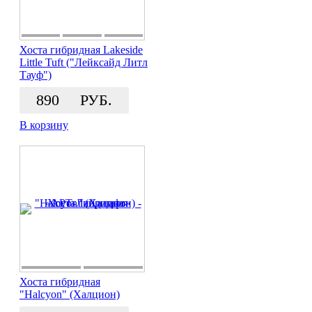
Хоста гибридная Lakeside
Little Tuft ("Лейксайд Литл
Тауф")
890
РУБ.
В корзину
Хоста гибридная
"Halcyon" (Халцион)