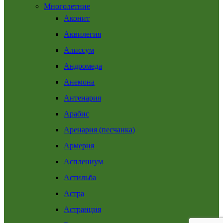
Многолетние
Аконит
Аквилегия
Алиссум
Андромеда
Анемона
Антенария
Арабис
Аренария (песчанка)
Армерия
Асплениум
Астильба
Астра
Астранция