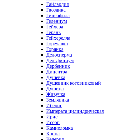
Гайлардия
Гвоздика
Гипсофила
Гелениум
Гейхера
Герань
Гейхерелла
Горечавка
Горянка
Делосперма
Дельфиниум
Дербенник
Дицентра
Душевка
Душевник котовниковый
Душица
Живучка
Земляника
Иберис
Императа цилиндрическая
Ирис
Иссоп
Камнеломка
Канна
Келерия