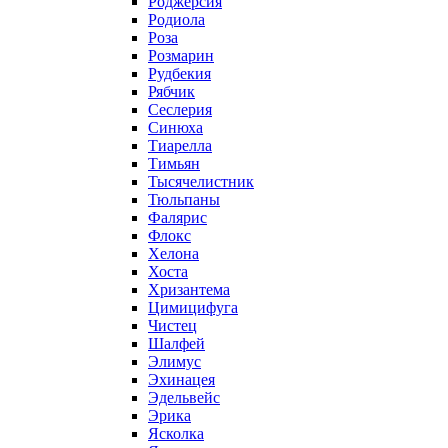
Роджерсия
Родиола
Роза
Розмарин
Рудбекия
Рябчик
Сеслерия
Синюха
Тиарелла
Тимьян
Тысячелистник
Тюльпаны
Фалярис
Флокс
Хелона
Хоста
Хризантема
Цимицифуга
Чистец
Шалфей
Элимус
Эхинацея
Эдельвейс
Эрика
Ясколка