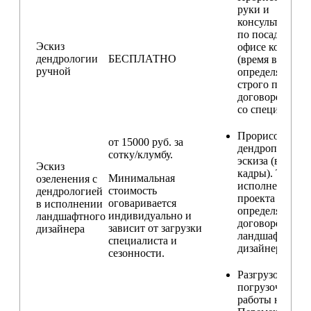
руки и
консультирова
по посадкам в
Эскиз
офисе компани
дендрологии
БЕСПЛАТНО
(время встречи
ручной
определяется
строго по
договоренност
со специалисто
Прорисовка
от 15000 руб. за
дендроплана и
сотку/клумбу.
эскиза (видовы
Эскиз
кадры). Техник
Минимальная
озеленения с
исполнения
стоимость
дендрологией
проекта
оговаривается
в исполнении
определяется п
индивидуально и
ландшафтного
договорённост
зависит от загрузки
дизайнера
ландшафтным
специалиста и
дизайнером
сезонности.
Разгрузо-
погрузочные
работы на учас