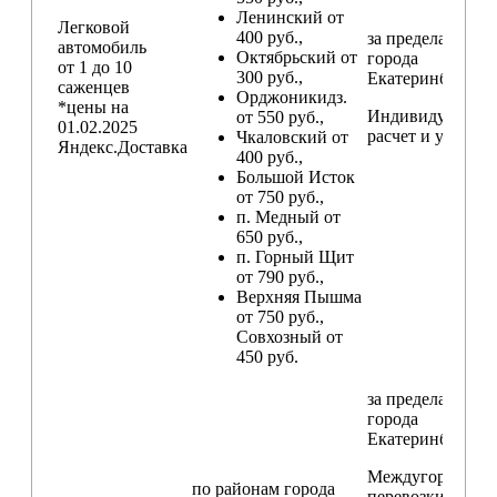
Ленинский от
Легковой
400 руб.,
за пределами
автомобиль
Октябрьский от
города
от 1 до 10
300 руб.,
Екатеринбург
саженцев
Орджоникидз.
*цены на
Индивидуальны
от 550 руб.,
01.02.2025
расчет и условия
Чкаловский от
Яндекс.Доставка
400 руб.,
Большой Исток
от 750 руб.,
п. Медный от
650 руб.,
п. Горный Щит
от 790 руб.,
Верхняя Пышма
от 750 руб.,
Совхозный от
450 руб.
за пределами
города
Екатеринбург
Междугородние
по районам
города
перевозки
свыш