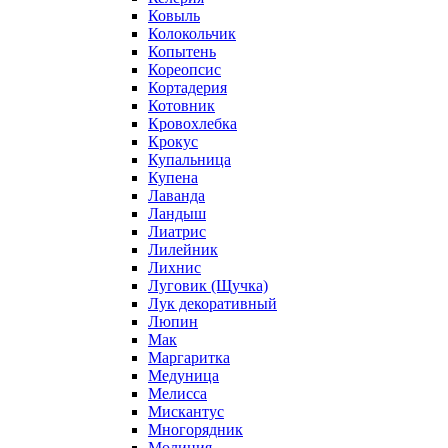
Ковыль
Колокольчик
Копытень
Кореопсис
Кортадерия
Котовник
Кровохлебка
Крокус
Купальница
Купена
Лаванда
Ландыш
Лиатрис
Лилейник
Лихнис
Луговик (Щучка)
Лук декоративный
Люпин
Мак
Маргаритка
Медуница
Мелисса
Мискантус
Многорядник
Молиния