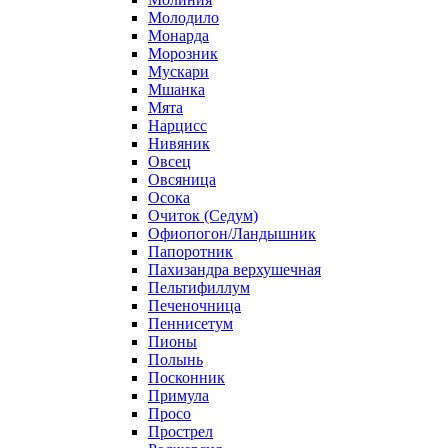
Молодило
Монарда
Морозник
Мускари
Мшанка
Мята
Нарцисс
Нивяник
Овсец
Овсяница
Осока
Очиток (Седум)
Офиопогон/Ландышник
Папоротник
Пахизандра верхушечная
Пельтифиллум
Печеночница
Пеннисетум
Пионы
Полынь
Посконник
Примула
Просо
Прострел