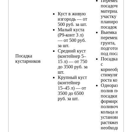
Перемещение
посадочного
материала по
Куст в живую
участку и
изгородь — от
планирование
500 руб. за шт.
посадок
Малый куста
Выемка и
(Р9-конт 3 л)
перемещение
— от 500 руб.
грунта,
за шт.
подготовка ям
Средний куст
под посадку
Посадка
(контейнер 5–
Посадка расте
кустарников
15 л) — от 750
с
до 3500 руб. за
корнеобразую
шт.
стимулятором
Крупный куст
роста корней
(контейнер
Одноразовый
15–45 л) — от
полив после
3500 до 6500
посадки,
руб. за шт.
формирование
поливочного
кольца и
установка
растяжек (при
необходимости