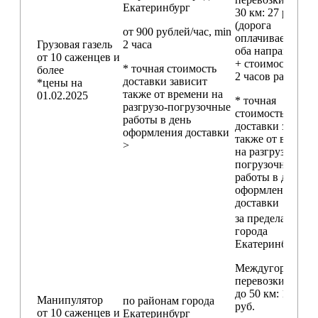
Екатеринбург
30 км
: 27 руб./км
(дорога
от 900 рублей/час, min
оплачивается в
Грузовая газель
2 часа
оба направления
от 10 саженцев и
+ стоимость min
* точная стоимость
более
2 часов работы)
доставки зависит
*цены на
также от времени на
01.02.2025
* точная
разгрузо-погрузочные
стоимость
работы в день
доставки зависи
оформления доставки
также от времен
>
на разгрузо-
погрузочные
работы в день
оформления
доставки
за пределами
города
Екатеринбург
Междугородние
перевозки
до 50 км
: 18 000
Манипулятор
по районам
города
руб.
от 10 саженцев и
Екатеринбург