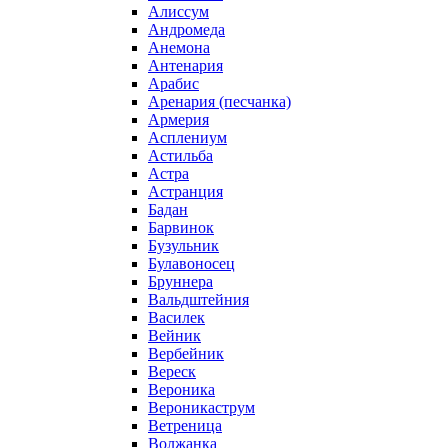
Алиссум
Андромеда
Анемона
Антенария
Арабис
Аренария (песчанка)
Армерия
Асплениум
Астильба
Астра
Астранция
Бадан
Барвинок
Бузульник
Булавоносец
Бруннера
Вальдштейния
Василек
Вейник
Вербейник
Вереск
Вероника
Вероникаструм
Ветреница
Волжанка