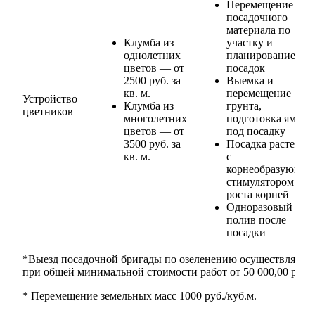
Перемещение
посадочного
материала по
Клумба из
участку и
однолетних
планирование
цветов — от
посадок
2500 руб. за
Выемка и
кв. м.
перемещение
Устройство
Клумба из
грунта,
цветников
многолетних
подготовка ямы
цветов — от
под посадку
3500 руб. за
Посадка растений
кв. м.
с
корнеобразующи
стимулятором
роста корней
Одноразовый
полив после
посадки
*Выезд посадочной бригады по озеленению осуществляется
при общей минимальной стоимости работ от 50 000,00 руб.
* Перемещение земельных масс 1000 руб./куб.м.