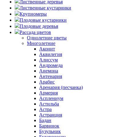
Лиственные деревья
Лиственные кустарники
Крупномеры
Плодовые кустарники
Плодовые деревья
Рассада цветов
Однолетние цветы
Многолетние
Аконит
Аквилегия
Алиссум
Андромеда
Анемона
Антенария
Арабис
Аренария (песчанка)
Армерия
Асплениум
Астильба
Астра
Астранция
Бадан
Барвинок
Бузульник
Булавоносец