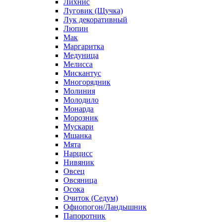
Лихнис
Луговик (Щучка)
Лук декоративный
Люпин
Мак
Маргаритка
Медуница
Мелисса
Мискантус
Многорядник
Молиния
Молодило
Монарда
Морозник
Мускари
Мшанка
Мята
Нарцисс
Нивяник
Овсец
Овсяница
Осока
Очиток (Седум)
Офиопогон/Ландышник
Папоротник