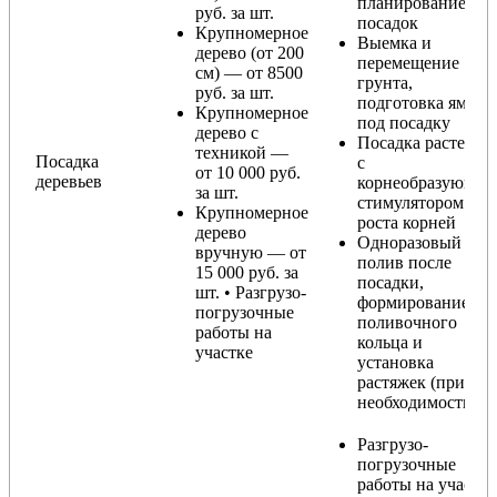
планирование
руб. за шт.
посадок
Крупномерное
Выемка и
дерево (от 200
перемещение
см) — от 8500
грунта,
руб. за шт.
подготовка ямы
Крупномерное
под посадку
дерево с
Посадка растения
техникой —
Посадка
с
от 10 000 руб.
деревьев
корнеобразующи
за шт.
стимулятором
Крупномерное
роста корней
дерево
Одноразовый
вручную — от
полив после
15 000 руб. за
посадки,
шт. • Разгрузо-
формирование
погрузочные
поливочного
работы на
кольца и
участке
установка
растяжек (при
необходимости)
Разгрузо-
погрузочные
работы на участке