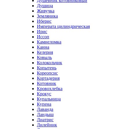
Душевник котовниковый
Душица
Живучка
Земляника
Иберис
Императа цилиндрическая
Ирис
Иссоп
Камнеломка
Канна
Келерия
Ковыль
Колокольчик
Копытень
Кореопсис
Кортадерия
Котовник
Кровохлебка
Крокус
Купальница
Купена
Лаванда
Ландыш
Лиатрис
Лилейник