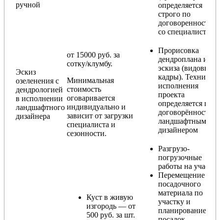
ручной
определяется
строго по
договоренности
со специалистом)
Прорисовка
от 15000 руб. за
дендроплана и
сотку/клумбу.
эскиза (видовые
Эскиз
кадры). Техника
Минимальная
озеленения с
исполнения
стоимость
дендрологией
проекта
оговаривается
в исполнении
определяется по
индивидуально и
ландшафтного
договорённости с
зависит от загрузки
дизайнера
ландшафтным
специалиста и
дизайнером
сезонности.
Разгрузо-
погрузочные
работы на участке
Перемещение
посадочного
материала по
Куст в живую
участку и
изгородь — от
планирование
500 руб. за шт.
посадок