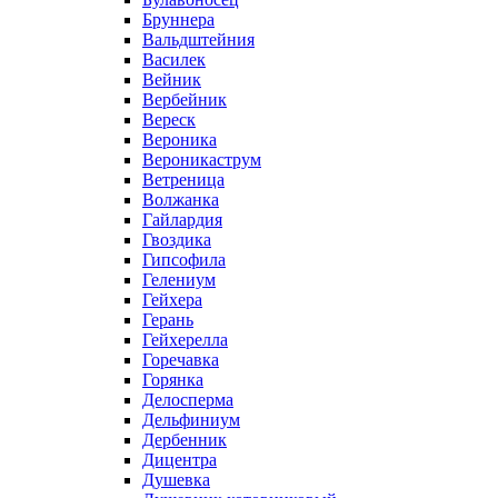
Бруннера
Вальдштейния
Василек
Вейник
Вербейник
Вереск
Вероника
Вероникаструм
Ветреница
Волжанка
Гайлардия
Гвоздика
Гипсофила
Гелениум
Гейхера
Герань
Гейхерелла
Горечавка
Горянка
Делосперма
Дельфиниум
Дербенник
Дицентра
Душевка