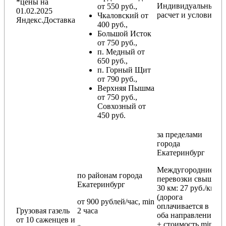
*цены на
Индивидуальный
от 550 руб.,
01.02.2025
расчет и условия
Чкаловский от
Яндекс.Доставка
400 руб.,
Большой Исток
от 750 руб.,
п. Медный от
650 руб.,
п. Горный Щит
от 790 руб.,
Верхняя Пышма
от 750 руб.,
Совхозный от
450 руб.
за пределами
города
Екатеринбург
Междугородние
по районам
города
перевозки
свыше
Екатеринбург
30 км
: 27 руб./км
(дорога
от 900 рублей/час, min
оплачивается в
Грузовая газель
2 часа
оба направления
от 10 саженцев и
+ стоимость min