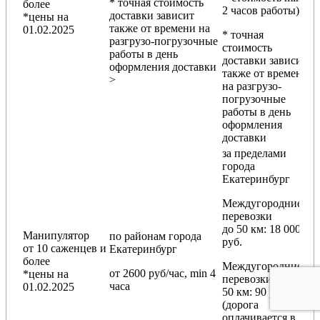
* точная стоимость
более
2 часов работы)
доставки зависит
*цены на
также от времени на
01.02.2025
* точная
разгрузо-погрузочные
стоимость
работы в день
доставки зависит
оформления доставки
также от времени
>
на разгрузо-
погрузочные
работы в день
оформления
доставки
за пределами
города
Екатеринбург
Междугородние
перевозки
до 50 км
: 18 000
Манипулятор
по районам
города
руб.
от 10 саженцев и
Екатеринбург
более
Междугородние
от 2600 руб/час, min 4
*цены на
перевозки
свыше
часа
01.02.2025
50 км
: 90 руб./км
(дорога
оплачивается в