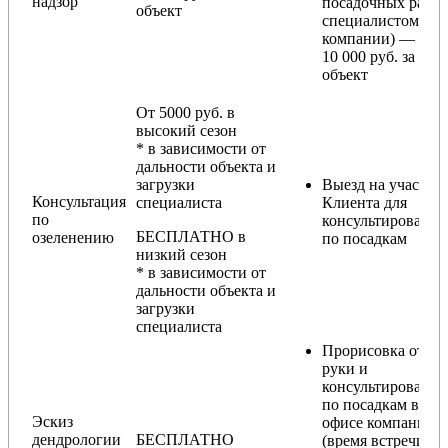
надзор
посадочных работ
объект
специалистом
компании) — от
10 000 руб. за
объект
От 5000 руб. в
высокий сезон
* в зависимости от
дальности объекта и
загрузки
Выезд на участок
Консультация
специалиста
Клиента для
по
консультирования
БЕСПЛАТНО в
озеленению
по посадкам
низкий сезон
* в зависимости от
дальности объекта и
загрузки
специалиста
Прорисовка от
руки и
консультирование
по посадкам в
Эскиз
офисе компании
дендрологии
БЕСПЛАТНО
(время встречи