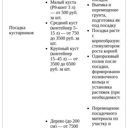
Малый куста
Выемка и
(Р9-конт 3 л)
перемещение
— от 500 руб.
грунта,
за шт.
подготовка ямы
Средний куст
под посадку
Посадка
(контейнер 5–
Посадка растения
кустарников
15 л) — от 750
с
до 3500 руб. за
корнеобразующи
шт.
стимулятором
Крупный куст
роста корней
(контейнер
Одноразовый
15–45 л) — от
полив после
3500 до 6500
посадки,
руб. за шт.
формирование
поливочного
кольца и
установка
растяжек (при
необходимости)
Перемещение
посадочного
материала по
Дерево (до 200
участку и
см) — от 7500