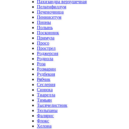
Пахизандра верхушечная
Пельтифиллум
Печеночница
Пеннисетум
Пионы
Полынь
Посконник
Примула
Просо
Прострел
Роджерсия
Родиола
Роза
Розмарин
Рудбекия
Рябчик
Сеслерия
Синюха
Тиарелла
Тимьян
Тысячелистник
Тюльпаны
Фалярис
Флокс
Хелона