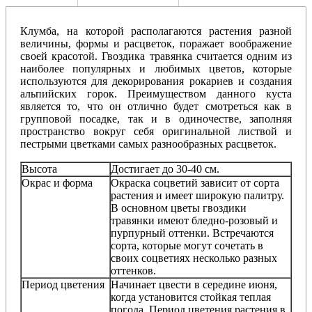
Клумба, на которой располагаются растения разной
величины, формы и расцветок, поражает воображение
своей красотой. Гвоздика травянка считается одним из
наиболее популярных и любимых цветов, которые
используются для декорирования рокариев и создания
альпийских горок. Преимуществом данного куста
является то, что он отлично будет смотреться как в
групповой посадке, так и в одиночестве, заполняя
пространство вокруг себя оригинальной листвой и
пестрыми цветками самых разнообразных расцветок.
Высота
Достигает до 30-40 см.
Окрас и форма
Окраска соцветий зависит от сорта
растения и имеет широкую палитру.
В основном цветы гвоздики
травянки имеют бледно-розовый и
пурпурный оттенки. Встречаются
сорта, которые могут сочетать в
своих соцветиях несколько разных
оттенков.
Период цветения
Начинает цвести в середине июня,
когда установится стойкая теплая
погода. Период цветения растения в