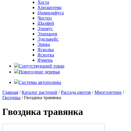
Хоста
Хризантема
Цимицифуга
Чистец
Шалфей
Элимус
Эхинацея
Эдельвейс
Эрика
Ясколка
Яснотка
Ячмень
Сопутствующий товар
Новогодние деревья
Системы автополива
Главная
/
Каталог растений
/
Рассада цветов
/
Многолетние
/
Гвоздика
/ Гвоздика травянка
Гвоздика травянка