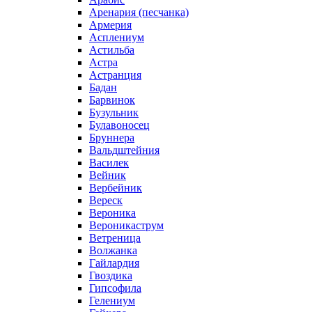
Аренария (песчанка)
Армерия
Асплениум
Астильба
Астра
Астранция
Бадан
Барвинок
Бузульник
Булавоносец
Бруннера
Вальдштейния
Василек
Вейник
Вербейник
Вереск
Вероника
Вероникаструм
Ветреница
Волжанка
Гайлардия
Гвоздика
Гипсофила
Гелениум