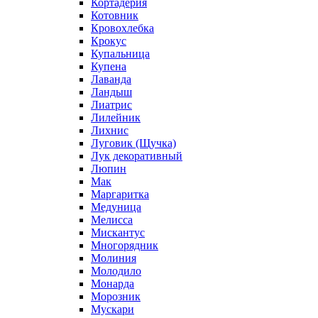
Кортадерия
Котовник
Кровохлебка
Крокус
Купальница
Купена
Лаванда
Ландыш
Лиатрис
Лилейник
Лихнис
Луговик (Щучка)
Лук декоративный
Люпин
Мак
Маргаритка
Медуница
Мелисса
Мискантус
Многорядник
Молиния
Молодило
Монарда
Морозник
Мускари