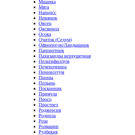
Мшанка
Мята
Нарцисс
Нивяник
Овсец
Овсяница
Осока
Очиток (Седум)
Офиопогон/Ландышник
Папоротник
Пахизандра верхушечная
Пельтифиллум
Печеночница
Пеннисетум
Пионы
Полынь
Посконник
Примула
Просо
Прострел
Роджерсия
Родиола
Роза
Розмарин
Рудбекия