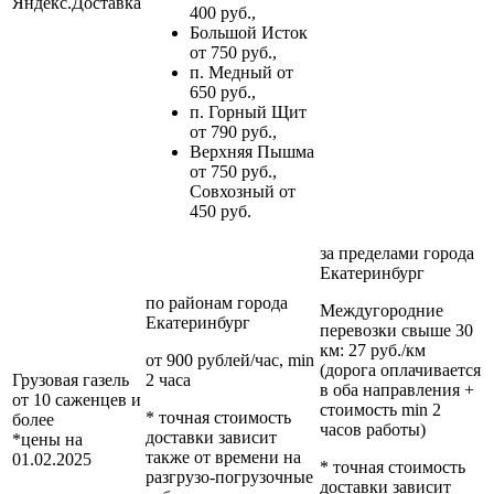
Яндекс.Доставка
400 руб.,
Большой Исток
от 750 руб.,
п. Медный от
650 руб.,
п. Горный Щит
от 790 руб.,
Верхняя Пышма
от 750 руб.,
Совхозный от
450 руб.
за пределами
города
Екатеринбург
по районам
города
Междугородние
Екатеринбург
перевозки
свыше 30
км
: 27 руб./км
от 900 рублей/час, min
(дорога оплачивается
Грузовая газель
2 часа
в оба направления +
от 10 саженцев и
стоимость min 2
* точная стоимость
более
часов работы)
доставки зависит
*цены на
также от времени на
01.02.2025
* точная стоимость
разгрузо-погрузочные
доставки зависит