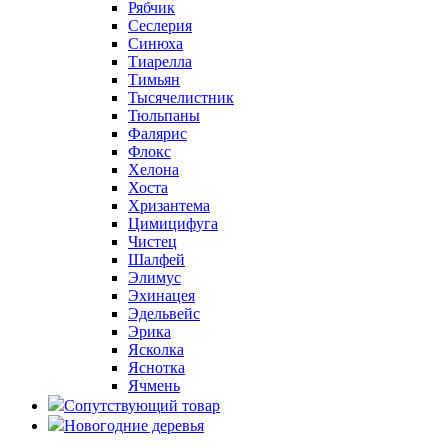
Рябчик
Сеслерия
Синюха
Тиарелла
Тимьян
Тысячелистник
Тюльпаны
Фалярис
Флокс
Хелона
Хоста
Хризантема
Цимицифуга
Чистец
Шалфей
Элимус
Эхинацея
Эдельвейс
Эрика
Ясколка
Яснотка
Ячмень
Сопутствующий товар
Новогодние деревья