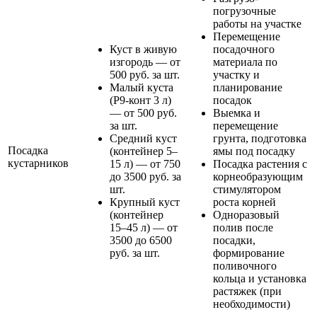
погрузочные
работы на участке
Перемещение
Куст в живую
посадочного
изгородь — от
материала по
500 руб. за шт.
участку и
Малый куста
планирование
(Р9-конт 3 л)
посадок
— от 500 руб.
Выемка и
за шт.
перемещение
Средний куст
грунта, подготовка
Посадка
(контейнер 5–
ямы под посадку
кустарников
15 л) — от 750
Посадка растения с
до 3500 руб. за
корнеобразующим
шт.
стимулятором
Крупный куст
роста корней
(контейнер
Одноразовый
15–45 л) — от
полив после
3500 до 6500
посадки,
руб. за шт.
формирование
поливочного
кольца и установка
растяжек (при
необходимости)