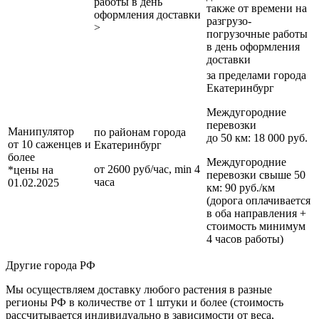
работы в день
также от времени на
оформления доставки
разгрузо-
>
погрузочные работы
в день оформления
доставки
за пределами
города
Екатеринбург
Междугородние
перевозки
Манипулятор
по районам
города
до 50 км
: 18 000 руб.
от 10 саженцев и
Екатеринбург
более
Междугородние
от 2600 руб/час, min 4
*цены на
перевозки
свыше 50
часа
01.02.2025
км
: 90 руб./км
(дорога оплачивается
в оба направления +
стоимость минимум
4 часов работы)
Другие города РФ
Мы осуществляем доставку любого растения в разные
регионы РФ в количестве от 1 штуки и более (стоимость
рассчитывается индивидуально в зависимости от веса,