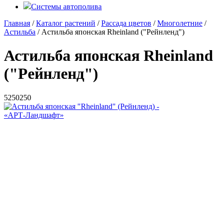
Системы автополива
Главная
/
Каталог растений
/
Рассада цветов
/
Многолетние
/
Астильба
/ Астильба японская Rheinland ("Рейнленд")
Астильба японская Rheinland
("Рейнленд")
5
250
250