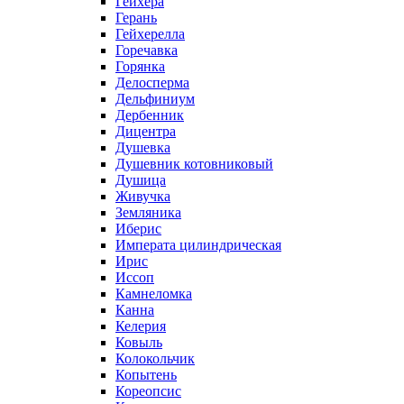
Гейхера
Герань
Гейхерелла
Горечавка
Горянка
Делосперма
Дельфиниум
Дербенник
Дицентра
Душевка
Душевник котовниковый
Душица
Живучка
Земляника
Иберис
Императа цилиндрическая
Ирис
Иссоп
Камнеломка
Канна
Келерия
Ковыль
Колокольчик
Копытень
Кореопсис