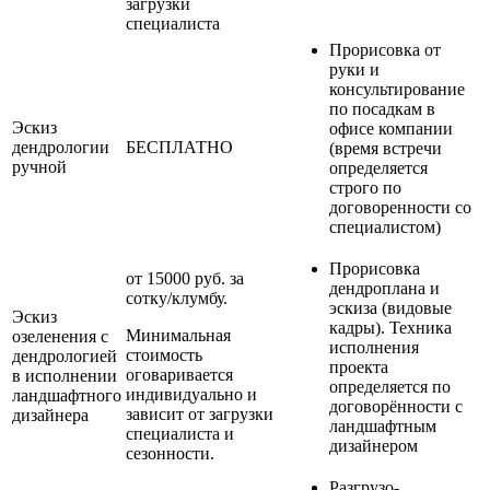
загрузки
специалиста
Прорисовка от
руки и
консультирование
по посадкам в
Эскиз
офисе компании
дендрологии
БЕСПЛАТНО
(время встречи
ручной
определяется
строго по
договоренности со
специалистом)
Прорисовка
от 15000 руб. за
дендроплана и
сотку/клумбу.
эскиза (видовые
Эскиз
кадры). Техника
Минимальная
озеленения с
исполнения
стоимость
дендрологией
проекта
оговаривается
в исполнении
определяется по
индивидуально и
ландшафтного
договорённости с
зависит от загрузки
дизайнера
ландшафтным
специалиста и
дизайнером
сезонности.
Разгрузо-