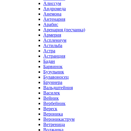
Алиссум
Андромеда
Анемона
Антенария
Арабис
Аренария (песчанка)
Армерия
Асплениум
Астильба
Астра
Астранция
Бадан
Барвинок
Бузульник
Булавоносец
Бруннера
Вальдштейния
Василек
Вейник
Вербейник
Вереск
Вероника
Вероникаструм
Ветреница
Волжанка