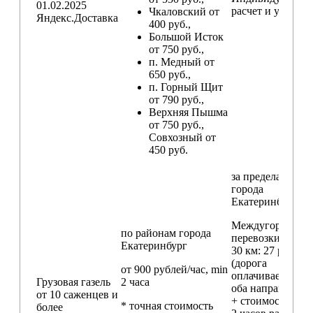
01.02.2025
расчет и условия
Чкаловский от
Яндекс.Доставка
400 руб.,
Большой Исток
от 750 руб.,
п. Медный от
650 руб.,
п. Горный Щит
от 790 руб.,
Верхняя Пышма
от 750 руб.,
Совхозный от
450 руб.
за пределами
города
Екатеринбург
Междугородние
по районам
города
перевозки
свыш
Екатеринбург
30 км
: 27 руб./км
(дорога
от 900 рублей/час, min
оплачивается в
Грузовая газель
2 часа
оба направления
от 10 саженцев и
+ стоимость min
* точная стоимость
более