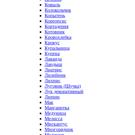
Ковыль
Колокольчик
Копытень
Кореопсис
Кортадерия
Котовник
Кровохлебка
Крокус
Купальница
Купена
Лаванда
Ландыш
Лиатрис
Лилейник
Лихнис
Луговик (Щучка)
Лук декоративный
Люпин
Мак
Маргаритка
Медуница
Мелисса
Мискантус
Многорядник
Молиния