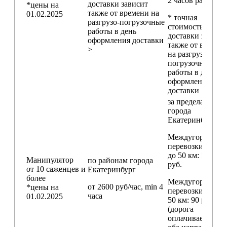
2 часов работы)
доставки зависит
*цены на
также от времени на
01.02.2025
* точная
разгрузо-погрузочные
стоимость
работы в день
доставки зависи
оформления доставки
также от времен
>
на разгрузо-
погрузочные
работы в день
оформления
доставки
за пределами
города
Екатеринбург
Междугородние
перевозки
до 50 км
: 18 000
Манипулятор
по районам
города
руб.
от 10 саженцев и
Екатеринбург
более
Междугородние
от 2600 руб/час, min 4
*цены на
перевозки
свыш
часа
01.02.2025
50 км
: 90 руб./км
(дорога
оплачивается в