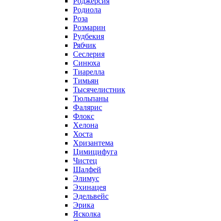
Роджерсия
Родиола
Роза
Розмарин
Рудбекия
Рябчик
Сеслерия
Синюха
Тиарелла
Тимьян
Тысячелистник
Тюльпаны
Фалярис
Флокс
Хелона
Хоста
Хризантема
Цимицифуга
Чистец
Шалфей
Элимус
Эхинацея
Эдельвейс
Эрика
Ясколка