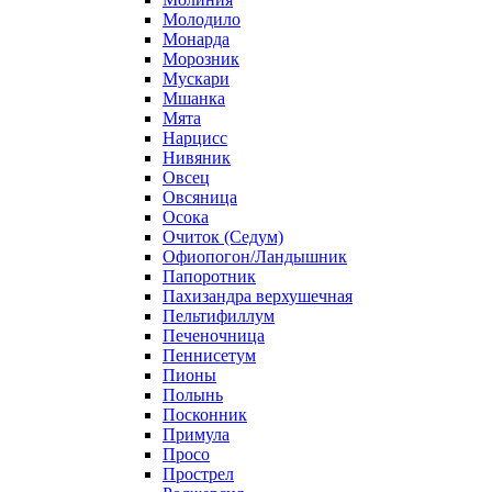
Молодило
Монарда
Морозник
Мускари
Мшанка
Мята
Нарцисс
Нивяник
Овсец
Овсяница
Осока
Очиток (Седум)
Офиопогон/Ландышник
Папоротник
Пахизандра верхушечная
Пельтифиллум
Печеночница
Пеннисетум
Пионы
Полынь
Посконник
Примула
Просо
Прострел