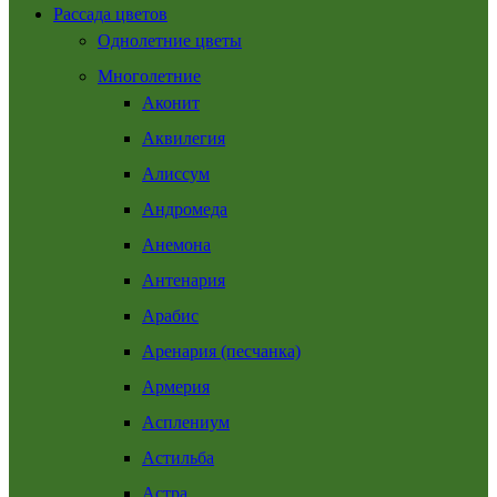
Рассада цветов
Однолетние цветы
Многолетние
Аконит
Аквилегия
Алиссум
Андромеда
Анемона
Антенария
Арабис
Аренария (песчанка)
Армерия
Асплениум
Астильба
Астра