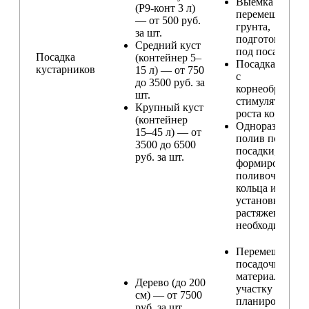
Выемка и
(Р9-конт 3 л)
перемещение
— от 500 руб.
грунта,
за шт.
подготовка ям
Средний куст
под посадку
Посадка
(контейнер 5–
Посадка расте
кустарников
15 л) — от 750
с
до 3500 руб. за
корнеобразую
шт.
стимулятором
Крупный куст
роста корней
(контейнер
Одноразовый
15–45 л) — от
полив после
3500 до 6500
посадки,
руб. за шт.
формирование
поливочного
кольца и
установка
растяжек (при
необходимости
Перемещение
посадочного
материала по
Дерево (до 200
участку и
см) — от 7500
планирование
руб. за шт.