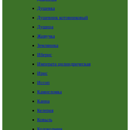
Душевка
Душевник котовниковый
Душица
Живучка
Земляника
Иберис
Императа цилиндрическая
Ирис
Иссоп
Камнеломка
Канна
Келерия
Ковыль
Колокольчик