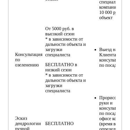
специалистом
компании) — о
10 000 руб. за
объект
От 5000 руб. в
высокий сезон
* в зависимости от
дальности объекта и
загрузки
Выезд на участ
Консультация
специалиста
Клиента для
по
консультирова
БЕСПЛАТНО в
озеленению
по посадкам
низкий сезон
* в зависимости от
дальности объекта и
загрузки
специалиста
Прорисовка от
руки и
консультирова
по посадкам в
Эскиз
офисе компани
дендрологии
БЕСПЛАТНО
(время встречи
ручной
определяется