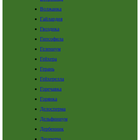
Волжанка
Гайлардия
Гвоздика
Гипсофила
Гелениум
Гейхера
Герань
Гейхерелла
Горечавка
Горянка
Делосперма
Дельфиниум
Дербенник
Дицентра