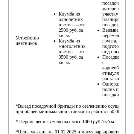
посадочного
материала по
Клумба из
участку и
однолетних
планирование
цветов — от
посадок
2500 руб. за
Выемка и
кв. м.
перемещение
Устройство
Клумба из
грунта,
цветников
многолетних
подготовка ям
цветов — от
под посадку
3500 руб. за
Посадка расте
кв. м.
с
корнеобразую
стимулятором
роста корней
Одноразовый
полив после
посадки
*Выезд посадочной бригады по озеленению осуществляе
при общей минимальной стоимости работ от 50 000,00 ру
* Перемещение земельных масс 1000 руб./куб.м.
*Цены указаны на 01.02.2025 и могут варьироваться пос