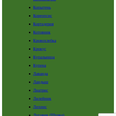
Копытень
Кореопсис
Кортадерия
Котовник
Кровохлебка
Крокус
Купальница
Купена
Лаванда
Ландыш
Лиатрис
Лилейник
Лихнис
Луговик (Щучка)