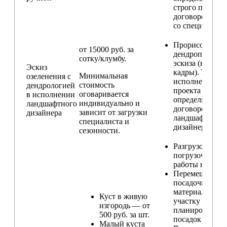
строго по
договоренност
со специалисто
Прорисовка
от 15000 руб. за
дендроплана и
сотку/клумбу.
эскиза (видовы
Эскиз
кадры). Техник
Минимальная
озеленения с
исполнения
стоимость
дендрологией
проекта
оговаривается
в исполнении
определяется п
индивидуально и
ландшафтного
договорённост
зависит от загрузки
дизайнера
ландшафтным
специалиста и
дизайнером
сезонности.
Разгрузо-
погрузочные
работы на учас
Перемещение
посадочного
материала по
Куст в живую
участку и
изгородь — от
планирование
500 руб. за шт.
посадок
Малый куста