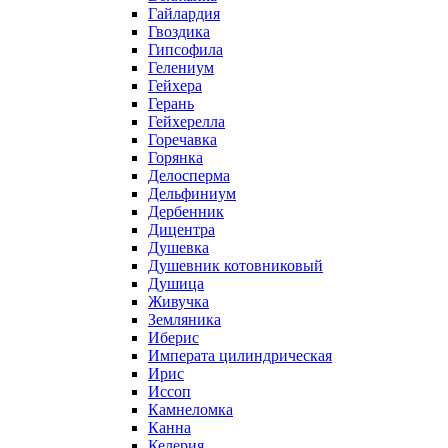
Гайлардия
Гвоздика
Гипсофила
Гелениум
Гейхера
Герань
Гейхерелла
Горечавка
Горянка
Делосперма
Дельфиниум
Дербенник
Дицентра
Душевка
Душевник котовниковый
Душица
Живучка
Земляника
Иберис
Императа цилиндрическая
Ирис
Иссоп
Камнеломка
Канна
Келерия