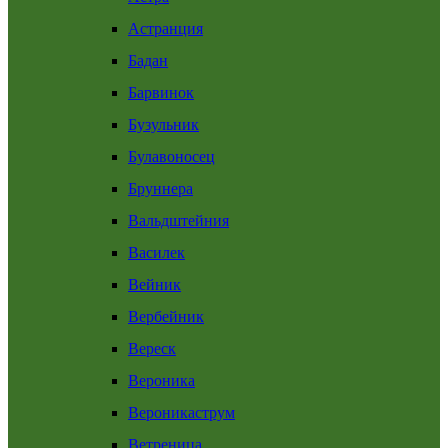
Астранция
Бадан
Барвинок
Бузульник
Булавоносец
Бруннера
Вальдштейния
Василек
Вейник
Вербейник
Вереск
Вероника
Вероникаструм
Ветреница