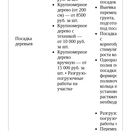
посадок
Крупномерное
Выемка и
дерево (от 200
перемещение
см) — от 8500
грунта,
руб. за шт.
подготовка ям
Крупномерное
под посадку
дерево с
Посадка расте
техникой —
Посадка
с
от 10 000 руб.
деревьев
корнеобразую
за шт.
стимулятором
Крупномерное
роста корней
дерево
Одноразовый
вручную — от
полив после
15 000 руб. за
посадки,
шт. • Разгрузо-
формирование
погрузочные
поливочного
работы на
кольца и
участке
установка
растяжек (при
необходимости
Разгрузо-
погрузочные
работы на учас
Перемещение