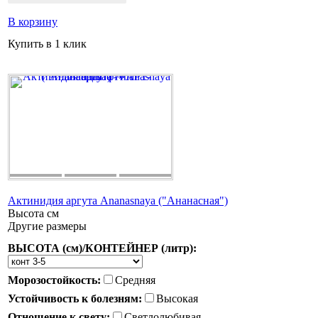
В корзину
Купить в 1 клик
Актинидия аргута Ananasnaya ("Ананасная")
Высота
см
Другие размеры
ВЫСОТА (см)/КОНТЕЙНЕР (литр):
Морозостойкость:
Средняя
Устойчивость к болезням:
Высокая
Отношение к свету:
Светлолюбивая