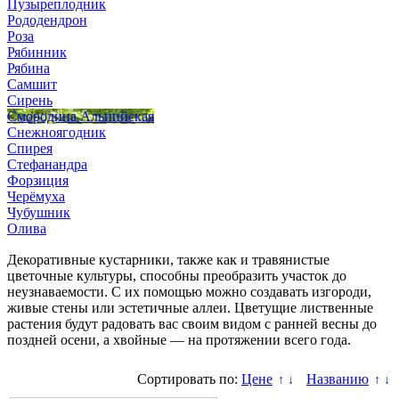
Пузыреплодник
Рододендрон
Роза
Рябинник
Рябина
Самшит
Сирень
Смородина Альпийская
Снежноягодник
Спирея
Стефанандра
Форзиция
Черёмуха
Чубушник
Олива
Декоративные кустарники, также как и травянистые
цветочные культуры, способны преобразить участок до
неузнаваемости. С их помощью можно создавать изгороди,
живые стены или эстетичные аллеи. Цветущие лиственные
растения будут радовать вас своим видом с ранней весны до
поздней осени, а хвойные — на протяжении всего года.
Сортировать по:
Цене
Названию
↑
↓
↑
↓