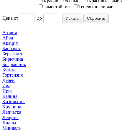
Красивые осенью
Красивые зимой
зимостойкие
Теневыносливые
Цена
от
до
Сбросить
Азалия
Айва
Акация
Барбарис
Бересклет
Бирючина
Боярышник
Бузина
Гортензия
Дёрен
Ива
Ирга
Калина
Кизильник
Крушина
Лапчатка
Лещина
Лианы
Миндаль