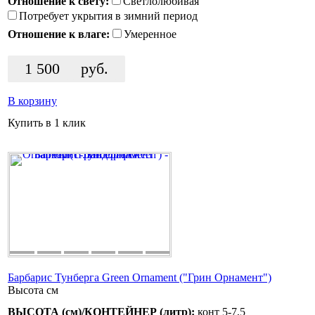
Отношение к свету:
Светлолюбивая
Потребует укрытия в зимний период
Отношение к влаге:
Умеренное
1 500
руб.
В корзину
Купить в 1 клик
Барбарис Тунберга Green Ornament ("Грин Орнамент")
Высота
см
ВЫСОТА (см)/КОНТЕЙНЕР (литр):
конт 5-7,5