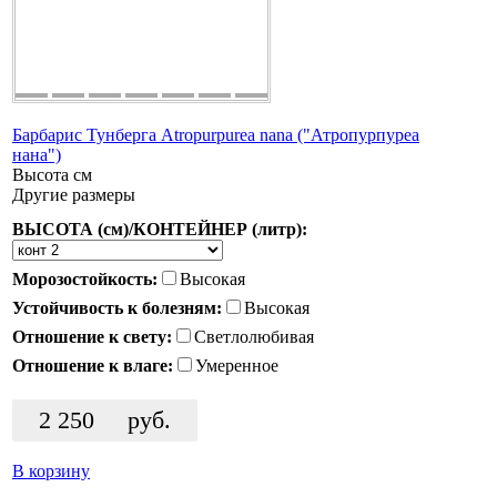
Барбарис Тунберга Atropurpurea nana ("Атропурпуреа
нана")
Высота
см
Другие размеры
ВЫСОТА (см)/КОНТЕЙНЕР (литр):
Морозостойкость:
Высокая
Устойчивость к болезням:
Высокая
Отношение к свету:
Светлолюбивая
Отношение к влаге:
Умеренное
2 250
руб.
В корзину