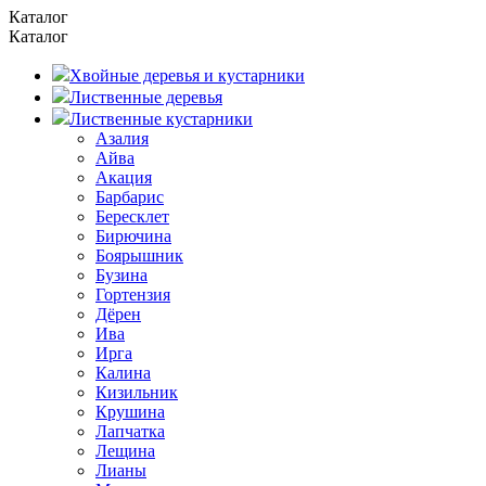
Каталог
Каталог
Хвойные деревья и кустарники
Лиственные деревья
Лиственные кустарники
Азалия
Айва
Акация
Барбарис
Бересклет
Бирючина
Боярышник
Бузина
Гортензия
Дёрен
Ива
Ирга
Калина
Кизильник
Крушина
Лапчатка
Лещина
Лианы