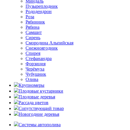
Миндаль
Пузыреплодник
Рододендрон
Роза
Рябинник
Рябина
Самшит
Сирень
Смородина Альпийская
Снежноягодник
Спирея
Стефанандра
Форзиция
Черёмуха
Чубушник
Олива
Крупномеры
Плодовые кустарники
Плодовые деревья
Рассада цветов
Сопутствующий товар
Новогодние деревья
Системы автополива