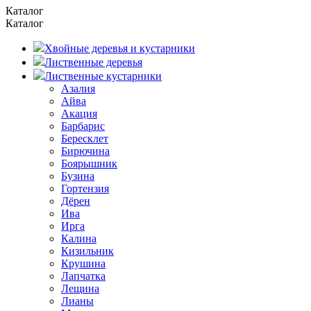
Каталог
Каталог
Хвойные деревья и кустарники
Лиственные деревья
Лиственные кустарники
Азалия
Айва
Акация
Барбарис
Бересклет
Бирючина
Боярышник
Бузина
Гортензия
Дёрен
Ива
Ирга
Калина
Кизильник
Крушина
Лапчатка
Лещина
Лианы