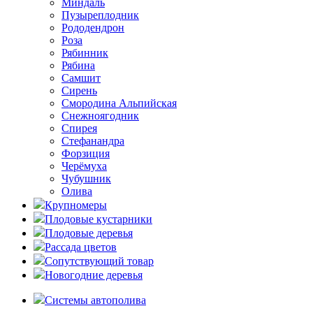
Миндаль
Пузыреплодник
Рододендрон
Роза
Рябинник
Рябина
Самшит
Сирень
Смородина Альпийская
Снежноягодник
Спирея
Стефанандра
Форзиция
Черёмуха
Чубушник
Олива
Крупномеры
Плодовые кустарники
Плодовые деревья
Рассада цветов
Сопутствующий товар
Новогодние деревья
Системы автополива