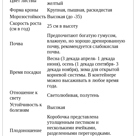
Цвет листвы
желтый
Форма кроны
Крупная, пышная, раскидистая
Морозостойкость
Высокая (до -35)
Скорость роста
25 см в высоту
(см в год)
Предпочитают богатую гумусом,
влажную, но хорошо дренированную
Почва
почву, рекомендуется слабокислая
почва.
Весна (3 декада апреля- 1 декада
июня), осень (1 декада сентября- 3
декада ноября), зима для открытой
Время посадки
корневой системы. В контейнере
можно высаживать в любое время
года.
Отношение к
Светолюбивая, полутень
свету
Устойчивость к
Высокая
болезням
Коробочка представлена
утолщенным пестиком и
несколькими ячейками,
Плодоношение
разделенными перегородками.