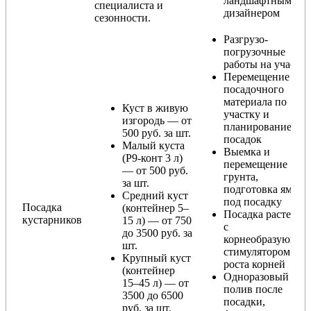
ландшафтным
специалиста и
дизайнером
сезонности.
Разгрузо-
погрузочные
работы на участке
Перемещение
посадочного
материала по
Куст в живую
участку и
изгородь — от
планирование
500 руб. за шт.
посадок
Малый куста
Выемка и
(Р9-конт 3 л)
перемещение
— от 500 руб.
грунта,
за шт.
подготовка ямы
Средний куст
под посадку
Посадка
(контейнер 5–
Посадка растения
кустарников
15 л) — от 750
с
до 3500 руб. за
корнеобразующи
шт.
стимулятором
Крупный куст
роста корней
(контейнер
Одноразовый
15–45 л) — от
полив после
3500 до 6500
посадки,
руб. за шт.