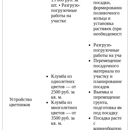
посадки,
шт. • Разгрузо-
формирование
погрузочные
поливочного
работы на
кольца и
участке
установка
растяжек (при
необходимости)
Разгрузо-
погрузочные
работы на участке
Перемещение
посадочного
материала по
Клумба из
участку и
однолетних
планирование
цветов — от
посадок
2500 руб. за
Выемка и
кв. м.
перемещение
Устройство
Клумба из
грунта,
цветников
многолетних
подготовка ямы
цветов — от
под посадку
3500 руб. за
Посадка растений
кв. м.
с
корнеобразующи