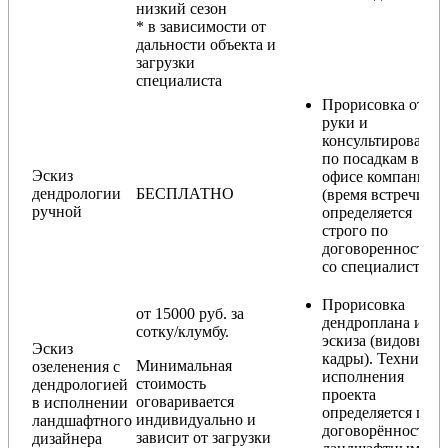
низкий сезон
* в зависимости от
дальности объекта и
загрузки
специалиста
Прорисовка от
руки и
консультирование
по посадкам в
Эскиз
офисе компании
дендрологии
БЕСПЛАТНО
(время встречи
ручной
определяется
строго по
договоренности
со специалистом)
Прорисовка
от 15000 руб. за
дендроплана и
сотку/клумбу.
эскиза (видовые
Эскиз
кадры). Техника
Минимальная
озеленения с
исполнения
стоимость
дендрологией
проекта
оговаривается
в исполнении
определяется по
индивидуально и
ландшафтного
договорённости с
зависит от загрузки
дизайнера