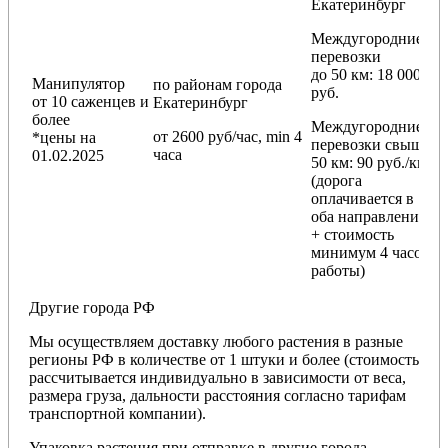
Екатеринбург
Междугородние
перевозки
до 50 км
: 18 000
Манипулятор
по районам
города
руб.
от 10 саженцев и
Екатеринбург
более
Междугородние
от 2600 руб/час, min 4
*цены на
перевозки
свыше
часа
01.02.2025
50 км
: 90 руб./км
(дорога
оплачивается в
оба направления
+ стоимость
минимум 4 часов
работы)
Другие города РФ
Мы осуществляем доставку любого растения в разные
регионы РФ в количестве от 1 штуки и более (стоимость
рассчитывается индивидуально в зависимости от веса,
размера груза, дальности расстояния согласно тарифам
транспортной компании).
Упаковка растения при отправке в другие города