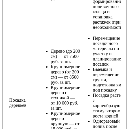
формирование
поливочного
кольца и
установка
растяжек (при
необходимости)
Перемещение
посадочного
материала по
Дерево (до 200
участку и
см) — от 7500
планирование
руб. за шт.
посадок
Крупномерное
Выемка и
дерево (от 200
перемещение
см) — от 8500
грунта,
руб. за шт.
подготовка ямы
Крупномерное
под посадку
дерево с
Посадка растения
техникой —
Посадка
с
от 10 000 руб.
деревьев
корнеобразующи
за шт.
стимулятором
Крупномерное
роста корней
дерево
Одноразовый
вручную — от
полив после
15 000 руб. за