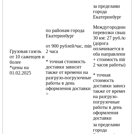
за пределами
города
Екатеринбург
Междугородние
по районам
города
перевозки
свыше
Екатеринбург
30 км
: 27 руб./км
(дорога
от 900 рублей/час, min
оплачивается в
Грузовая газель
2 часа
оба направления
от 10 саженцев и
+ стоимость min
* точная стоимость
более
2 часов работы)
доставки зависит
*цены на
также от времени на
01.02.2025
* точная
разгрузо-погрузочные
стоимость
работы в день
доставки зависит
оформления доставки
также от времени
>
на разгрузо-
погрузочные
работы в день
оформления
доставки
за пределами
города