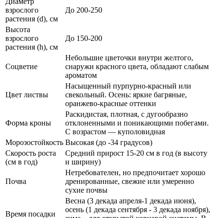
Диаметр
взрослого
До 200-250
растения (d), см
Высота
взрослого
До 150-200
растения (h), см
Небольшие цветочки внутри желтого,
Соцветие
снаружи красного цвета, обладают слабым
ароматом
Насыщенный пурпурно-красный или
Цвет листвы
свекольный. Осень: яркие багряные,
оранжево-красные оттенки
Раскидистая, плотная, с дугообразно
Форма кроны
отклоненными и поникающими побегами.
С возрастом — куполовидная
Морозостойкость
Высокая (до -34 градусов)
Скорость роста
Средний прирост 15-20 см в год (в высоту
(см в год)
и ширину)
Нетребователен, но предпочитает хорошо
Почва
дренированные, свежие или умеренно
сухие почвы
Весна (3 декада апреля-1 декада июня),
осень (1 декада сентября - 3 декада ноября),
Время посадки