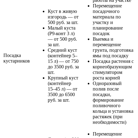
работы на участке
Перемещение
Куст в живую
посадочного
изгородь — от
материала по
500 руб. за шт.
участку и
Малый куста
планирование
(Р9-конт 3 л)
посадок
— от 500 руб.
Выемка и
за шт.
перемещение
Средний куст
грунта, подготовка
Посадка
(контейнер 5–
ямы под посадку
кустарников
15 л) — от 750
Посадка растения с
до 3500 руб. за
корнеобразующим
шт.
стимулятором
Крупный куст
роста корней
(контейнер
Одноразовый
15–45 л) — от
полив после
3500 до 6500
посадки,
руб. за шт.
формирование
поливочного
кольца и установка
растяжек (при
необходимости)
Перемещение