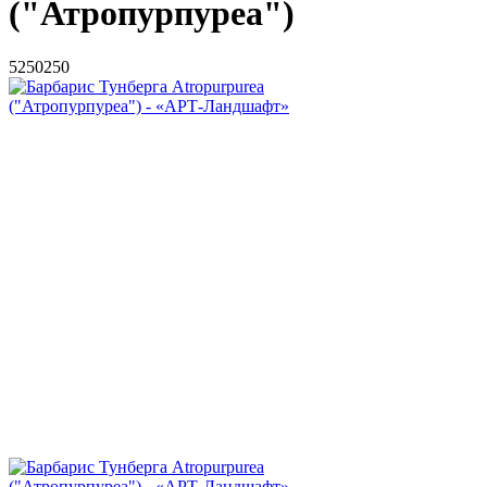
("Атропурпуреа")
5
250
250