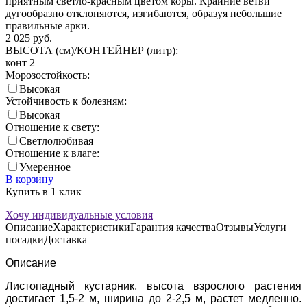
приятным светло-красным цветом коры. Крайние ветви
дугообразно отклоняются, изгибаются, образуя небольшие
правильные арки.
2 025
руб.
ВЫСОТА (см)/КОНТЕЙНЕР (литр):
конт 2
Морозостойкость:
Высокая
Устойчивость к болезням:
Высокая
Отношение к свету:
Светлолюбивая
Отношение к влаге:
Умеренное
В корзину
Купить в 1 клик
Хочу индивидуальные условия
Описание
Характеристики
Гарантия качества
Отзывы
Услуги
посадки
Доставка
Описание
Листопадный кустарник, высота взрослого растения
достигает 1,5-2 м, ширина до 2-2,5 м, растет медленно.