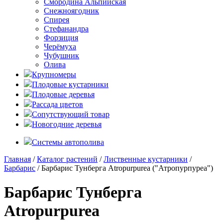
Смородина Альпийская
Снежноягодник
Спирея
Стефанандра
Форзиция
Черёмуха
Чубушник
Олива
Крупномеры
Плодовые кустарники
Плодовые деревья
Рассада цветов
Сопутствующий товар
Новогодние деревья
Системы автополива
Главная
/
Каталог растений
/
Лиственные кустарники
/
Барбарис
/ Барбарис Тунберга Atropurpurea ("Атропурпуреа")
Барбарис Тунберга
Atropurpurea