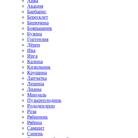
Айва
Акация
Барбарис
Бересклет
Бирючина
Боярышник
Бузина
Гортензия
Дёрен
Ива
Ирга
Калина
Кизильник
Крушина
Лапчатка
Лещина
Лианы
Миндаль
Пузыреплодник
Рододендрон
Роза
Рябинник
Рябина
Самшит
Сирень