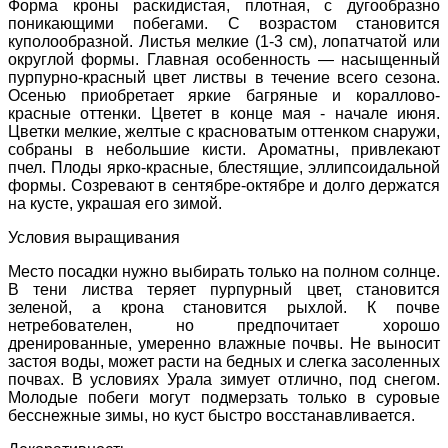
Форма кроны раскидистая, плотная, с дугообразно
поникающими побегами. С возрастом становится
куполообразной. Листья мелкие (1-3 см), лопатчатой или
округлой формы. Главная особенность — насыщенный
пурпурно-красный цвет листвы в течение всего сезона.
Осенью приобретает яркие багряные и кораллово-
красные оттенки. Цветет в конце мая - начале июня.
Цветки мелкие, желтые с красноватым оттенком снаружи,
собраны в небольшие кисти. Ароматны, привлекают
пчел. Плоды ярко-красные, блестящие, эллипсоидальной
формы. Созревают в сентябре-октябре и долго держатся
на кусте, украшая его зимой.
Условия выращивания
Место посадки нужно выбирать только на полном солнце.
В тени листва теряет пурпурный цвет, становится
зеленой, а крона становится рыхлой. К почве
нетребователен, но предпочитает хорошо
дренированные, умеренно влажные почвы. Не выносит
застоя воды, может расти на бедных и слегка засоленных
почвах. В условиях Урала зимует отлично, под снегом.
Молодые побеги могут подмерзать только в суровые
бесснежные зимы, но куст быстро восстанавливается.