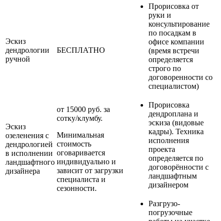
Прорисовка от
руки и
консультирование
по посадкам в
Эскиз
офисе компании
дендрологии
БЕСПЛАТНО
(время встречи
ручной
определяется
строго по
договоренности со
специалистом)
Прорисовка
от 15000 руб. за
дендроплана и
сотку/клумбу.
эскиза (видовые
Эскиз
кадры). Техника
Минимальная
озеленения с
исполнения
стоимость
дендрологией
проекта
оговаривается
в исполнении
определяется по
индивидуально и
ландшафтного
договорённости с
зависит от загрузки
дизайнера
ландшафтным
специалиста и
дизайнером
сезонности.
Разгрузо-
погрузочные