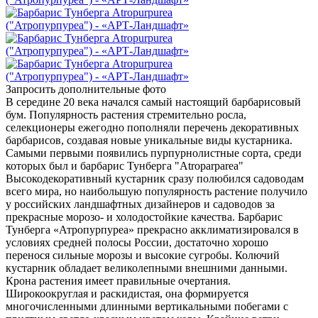
Запросить дополнительные фото
В середине 20 века начался самый настоящий барбарисовый
бум. Популярность растения стремительно росла,
селекционеры ежегодно пополняли перечень декоративных
барбарисов, создавая новые уникальные виды кустарника.
Самыми первыми появились пурпурнолистные сорта, среди
которых был и барбарис Тунберга "Atroparparea"
Высокодекоративный кустарник сразу полюбился садоводам
всего мира, но наибольшую популярность растение получило
у российских ландшафтных дизайнеров и садоводов за
прекрасные морозо- и холодостойкие качества. Барбарис
Тунберга «Атропурпуреа» прекрасно акклиматизировался в
условиях средней полосы России, достаточно хорошо
перенося сильные морозы и высокие сугробы. Колючий
кустарник обладает великолепными внешними данными.
Крона растения имеет правильные очертания.
Широкоокруглая и раскидистая, она формируется
многочисленными длинными вертикальными побегами с