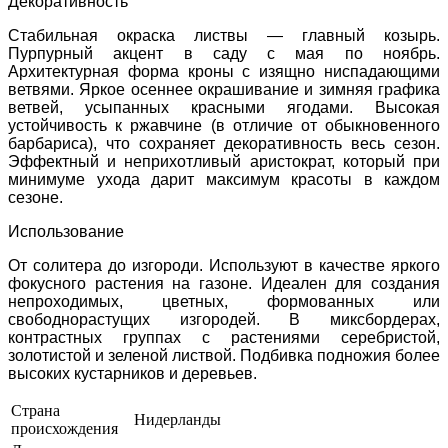
Декоративность
Стабильная окраска листвы — главный козырь.
Пурпурный акцент в саду с мая по ноябрь.
Архитектурная форма кроны с изящно ниспадающими
ветвями. Яркое осеннее окрашивание и зимняя графика
ветвей, усыпанных красными ягодами. Высокая
устойчивость к ржавчине (в отличие от обыкновенного
барбариса), что сохраняет декоративность весь сезон.
Эффектный и неприхотливый аристократ, который при
минимуме ухода дарит максимум красоты в каждом
сезоне.
Использование
От солитера до изгороди. Используют в качестве яркого
фокусного растения на газоне. Идеален для создания
непроходимых, цветных, формованных или
свободнорастущих изгородей. В миксбордерах,
контрастных группах с растениями серебристой,
золотистой и зеленой листвой. Подбивка подножия более
высоких кустарников и деревьев.
Страна
Нидерланды
происхождения