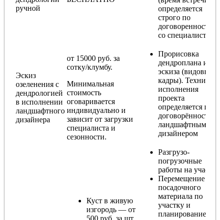
ручной
определяется
строго по
договоренности
со специалистом)
Прорисовка
от 15000 руб. за
дендроплана и
сотку/клумбу.
эскиза (видовые
Эскиз
кадры). Техника
Минимальная
озеленения с
исполнения
стоимость
дендрологией
проекта
оговаривается
в исполнении
определяется по
индивидуально и
ландшафтного
договорённости с
зависит от загрузки
дизайнера
ландшафтным
специалиста и
дизайнером
сезонности.
Разгрузо-
погрузочные
работы на участке
Перемещение
посадочного
материала по
Куст в живую
участку и
изгородь — от
планирование
500 руб. за шт.