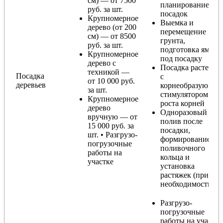
см) — от 7500
планирование
руб. за шт.
посадок
Крупномерное
Выемка и
дерево (от 200
перемещение
см) — от 8500
грунта,
руб. за шт.
подготовка ямы
Крупномерное
под посадку
дерево с
Посадка растения
техникой —
Посадка
с
от 10 000 руб.
деревьев
корнеобразующи
за шт.
стимулятором
Крупномерное
роста корней
дерево
Одноразовый
вручную — от
полив после
15 000 руб. за
посадки,
шт. • Разгрузо-
формирование
погрузочные
поливочного
работы на
кольца и
участке
установка
растяжек (при
необходимости)
Разгрузо-
погрузочные
работы на участке