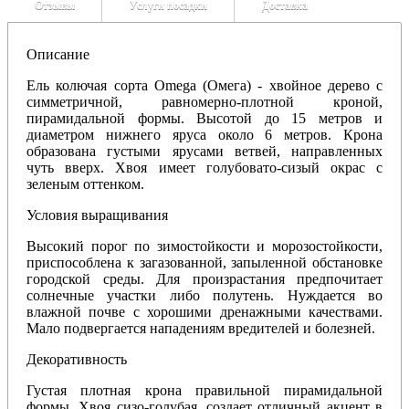
Отзывы
Услуги посадки
Доставка
Описание
Ель колючая сорта Omega (Омега) - хвойное дерево с
симметричной, равномерно-плотной кроной,
пирамидальной формы. Высотой до 15 метров и
диаметром нижнего яруса около 6 метров. Крона
образована густыми ярусами ветвей, направленных
чуть вверх. Хвоя имеет голубовато-сизый окрас с
зеленым оттенком.
Условия выращивания
Высокий порог по зимостойкости и морозостойкости,
приспособлена к загазованной, запыленной обстановке
городской среды. Для произрастания предпочитает
солнечные участки либо полутень. Нуждается во
влажной почве с хорошими дренажными качествами.
Мало подвергается нападениям вредителей и болезней.
Декоративность
Густая плотная крона правильной пирамидальной
формы. Хвоя сизо-голубая, создает отличный акцент в