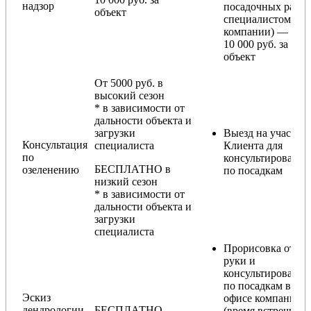
надзор
посадочных работ
объект
специалистом
компании) — от
10 000 руб. за
объект
От 5000 руб. в
высокий сезон
* в зависимости от
дальности объекта и
загрузки
Выезд на участок
Консультация
специалиста
Клиента для
по
консультирования
БЕСПЛАТНО в
озеленению
по посадкам
низкий сезон
* в зависимости от
дальности объекта и
загрузки
специалиста
Прорисовка от
руки и
консультирование
по посадкам в
Эскиз
офисе компании
дендрологии
БЕСПЛАТНО
(время встречи