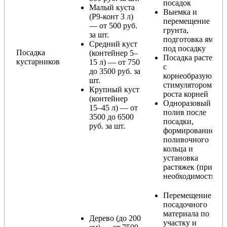
посадок
Малый куста
Выемка и
(Р9-конт 3 л)
перемещение
— от 500 руб.
грунта,
за шт.
подготовка ямы
Средний куст
под посадку
Посадка
(контейнер 5–
Посадка растения
кустарников
15 л) — от 750
с
до 3500 руб. за
корнеобразующи
шт.
стимулятором
Крупный куст
роста корней
(контейнер
Одноразовый
15–45 л) — от
полив после
3500 до 6500
посадки,
руб. за шт.
формирование
поливочного
кольца и
установка
растяжек (при
необходимости)
Перемещение
посадочного
материала по
Дерево (до 200
участку и