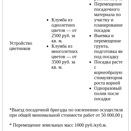
Перемещение
посадочного
материала по
Клумба из
участку и
однолетних
планирование
цветов — от
посадок
2500 руб. за
Выемка и
кв. м.
перемещение
Устройство
Клумба из
грунта,
цветников
многолетних
подготовка ямы
цветов — от
под посадку
3500 руб. за
Посадка растений
кв. м.
с
корнеобразующи
стимулятором
роста корней
Одноразовый
полив после
посадки
*Выезд посадочной бригады по озеленению осуществляется
при общей минимальной стоимости работ от 50 000,00 руб.
* Перемещение земельных масс 1000 руб./куб.м.