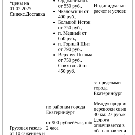
Орджоникидз.
*цены на
Индивидуальный
от 550 руб.,
01.02.2025
расчет и условия
Чкаловский от
Яндекс.Доставка
400 руб.,
Большой Исток
от 750 руб.,
п. Медный от
650 руб.,
п. Горный Щит
от 790 руб.,
Верхняя Пышма
от 750 руб.,
Совхозный от
450 руб.
за пределами
города
Екатеринбург
Междугородние
по районам
города
перевозки
свыше
Екатеринбург
30 км
: 27 руб./км
(дорога
от 900 рублей/час, min
оплачивается в
Грузовая газель
2 часа
оба направления
от 10 саженцев и