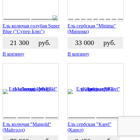
Ель колючая голубая Super
Ель сербская "Minima"
Blue ("Супер Блю")
(Минима)
21 300
руб.
33 000
руб.
В корзину
В корзину
Ель колючая "Maigold"
Ель сербская "Karel"
(Майголд)
(Карел)