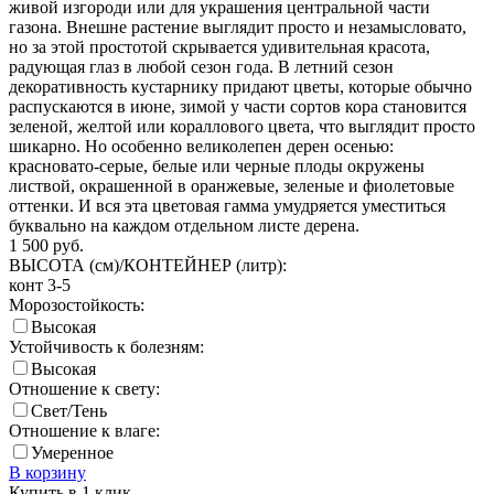
живой изгороди или для украшения центральной части
газона. Внешне растение выглядит просто и незамысловато,
но за этой простотой скрывается удивительная красота,
радующая глаз в любой сезон года. В летний сезон
декоративность кустарнику придают цветы, которые обычно
распускаются в июне, зимой у части сортов кора становится
зеленой, желтой или кораллового цвета, что выглядит просто
шикарно. Но особенно великолепен дерен осенью:
красновато-серые, белые или черные плоды окружены
листвой, окрашенной в оранжевые, зеленые и фиолетовые
оттенки. И вся эта цветовая гамма умудряется уместиться
буквально на каждом отдельном листе дерена.
1 500
руб.
ВЫСОТА (см)/КОНТЕЙНЕР (литр):
конт 3-5
Морозостойкость:
Высокая
Устойчивость к болезням:
Высокая
Отношение к свету:
Свет/Тень
Отношение к влаге:
Умеренное
В корзину
Купить в 1 клик