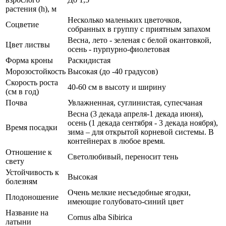
растения (h), м
Несколько маленьких цветочков,
Соцветие
собранных в группу с приятным запахом
Весна, лето - зеленая с белой окантовкой,
Цвет листвы
осень - пурпурно-фиолетовая
Форма кроны
Раскидистая
Морозостойкость
Высокая (до -40 градусов)
Скорость роста
40-60 см в высоту и ширину
(см в год)
Почва
Увлажненная, суглинистая, супесчаная
Весна (3 декада апреля-1 декада июня),
осень (1 декада сентября - 3 декада ноября),
Время посадки
зима – для открытой корневой системы. В
контейнерах в любое время.
Отношение к
Светолюбивый, переносит тень
свету
Устойчивость к
Высокая
болезням
Очень мелкие несъедобные ягодки,
Плодоношение
имеющие голубовато-синий цвет
Название на
Cornus alba Sibirica
латыни