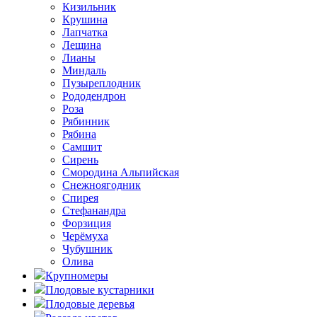
Кизильник
Крушина
Лапчатка
Лещина
Лианы
Миндаль
Пузыреплодник
Рододендрон
Роза
Рябинник
Рябина
Самшит
Сирень
Смородина Альпийская
Снежноягодник
Спирея
Стефанандра
Форзиция
Черёмуха
Чубушник
Олива
Крупномеры
Плодовые кустарники
Плодовые деревья