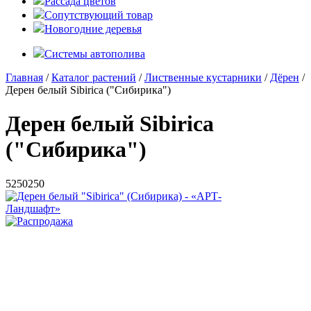
Рассада цветов
Сопутствующий товар
Новогодние деревья
Системы автополива
Главная
/
Каталог растений
/
Лиственные кустарники
/
Дёрен
/
Дерен белый Sibirica ("Сибирика")
Дерен белый Sibirica
("Сибирика")
5
250
250