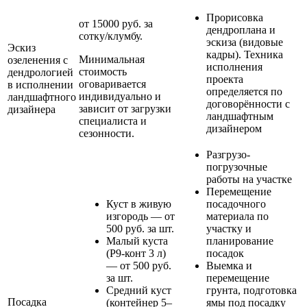
Прорисовка
от 15000 руб. за
дендроплана и
сотку/клумбу.
эскиза (видовые
Эскиз
кадры). Техника
Минимальная
озеленения с
исполнения
стоимость
дендрологией
проекта
оговаривается
в исполнении
определяется по
индивидуально и
ландшафтного
договорённости с
зависит от загрузки
дизайнера
ландшафтным
специалиста и
дизайнером
сезонности.
Разгрузо-
погрузочные
работы на участке
Перемещение
Куст в живую
посадочного
изгородь — от
материала по
500 руб. за шт.
участку и
Малый куста
планирование
(Р9-конт 3 л)
посадок
— от 500 руб.
Выемка и
за шт.
перемещение
Средний куст
грунта, подготовка
Посадка
(контейнер 5–
ямы под посадку