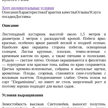
Хочу индивидуальные условия
Описание
Характеристики
Гарантия качества
Отзывы
Услуги
посадки
Доставка
Описание
Листопадный кустарник высотой около 1,5 метров и
диаметром 2 метров с раскидистой кроной. Побеги ярко-
красные, особенно яркие ранней весной и поздней осенью.
Наиболее ярко окрашена сторона побегов, освещенная
солнцем. Листья крупные, плоские, темно-зеленые с
кремовым кантом по краю, а также пятнами и полосками.
Издали — светлое пятно. Осенью окрашиваются в фиолетово
— пурпурные или красные тона, кайма по краю сохраняется.
Цветки кремово-зеленоватые, собраны в выпуклые щитки,
ароматные. Плоды, созревая, становятся сине-голубыми с
восковым налетом. Плодоношение слабое. Очень похож на
сорт "Elegantissima", но имеет не столь энергичный рост и
поэтому хорошо подходит для малых садов.
Условия выращивания
Зимостойкость высокая. Светолюбив, выносит полутень.