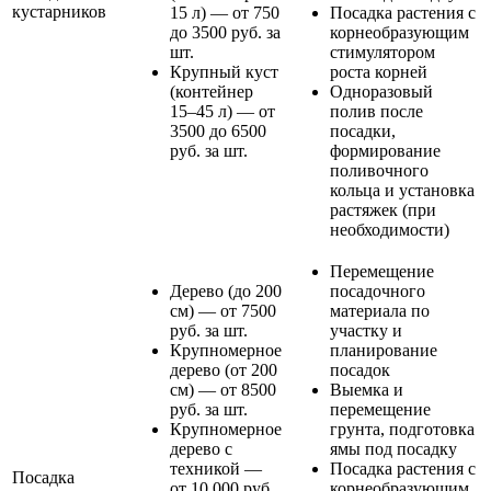
кустарников
15 л) — от 750
Посадка растения с
до 3500 руб. за
корнеобразующим
шт.
стимулятором
Крупный куст
роста корней
(контейнер
Одноразовый
15–45 л) — от
полив после
3500 до 6500
посадки,
руб. за шт.
формирование
поливочного
кольца и установка
растяжек (при
необходимости)
Перемещение
Дерево (до 200
посадочного
см) — от 7500
материала по
руб. за шт.
участку и
Крупномерное
планирование
дерево (от 200
посадок
см) — от 8500
Выемка и
руб. за шт.
перемещение
Крупномерное
грунта, подготовка
дерево с
ямы под посадку
техникой —
Посадка растения с
Посадка
от 10 000 руб.
корнеобразующим