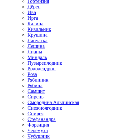
Гортензия
Дёрен
Ива
Ирга
Калина
Кизильник
Крушина
Лапчатка
Лещина
Лианы
Миндаль
Пузыреплодник
Рододендрон
Роза
Рябинник
Рябина
Самшит
Сирень
Смородина Альпийская
Снежноягодник
Спирея
Стефанандра
Форзиция
Черёмуха
Чубушник