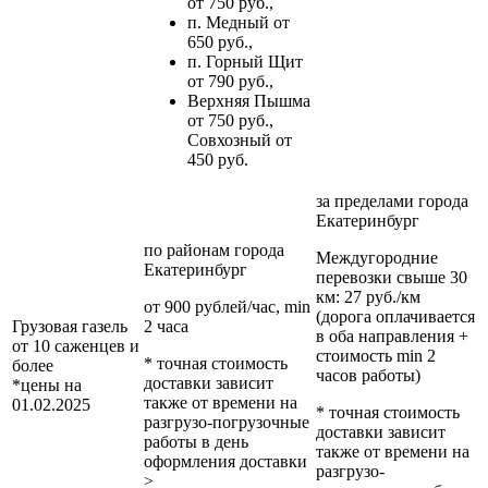
от 750 руб.,
п. Медный от
650 руб.,
п. Горный Щит
от 790 руб.,
Верхняя Пышма
от 750 руб.,
Совхозный от
450 руб.
за пределами
города
Екатеринбург
по районам
города
Междугородние
Екатеринбург
перевозки
свыше 30
км
: 27 руб./км
от 900 рублей/час, min
(дорога оплачивается
Грузовая газель
2 часа
в оба направления +
от 10 саженцев и
стоимость min 2
* точная стоимость
более
часов работы)
доставки зависит
*цены на
также от времени на
01.02.2025
* точная стоимость
разгрузо-погрузочные
доставки зависит
работы в день
также от времени на
оформления доставки
разгрузо-
>