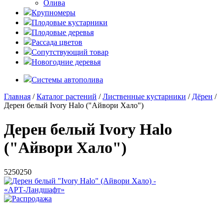
Олива
Крупномеры
Плодовые кустарники
Плодовые деревья
Рассада цветов
Сопутствующий товар
Новогодние деревья
Системы автополива
Главная
/
Каталог растений
/
Лиственные кустарники
/
Дёрен
/
Дерен белый Ivory Halo ("Айвори Хало")
Дерен белый Ivory Halo
("Айвори Хало")
5
250
250