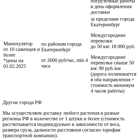
погрузочные работы
в день оформления
доставки
за пределами
города
Екатеринбург
Междугородние
перевозки
Манипулятор
по районам
города
до 50 км
: 18 000 руб.
от 10 саженцев и
Екатеринбург
более
Междугородние
от 2600 руб/час, min 4
*цены на
перевозки
свыше 50
часа
01.02.2025
км
: 90 руб./км
(дорога оплачивается
в оба направления +
стоимость минимум
4 часов работы)
Другие города РФ
Мы осуществляем доставку любого растения в разные
регионы РФ в количестве от 1 штуки и более (стоимость
рассчитывается индивидуально в зависимости от веса,
размера груза, дальности расстояния согласно тарифам
транспортной компании).