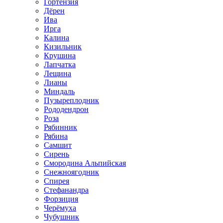
Гортензия
Дёрен
Ива
Ирга
Калина
Кизильник
Крушина
Лапчатка
Лещина
Лианы
Миндаль
Пузыреплодник
Рододендрон
Роза
Рябинник
Рябина
Самшит
Сирень
Смородина Альпийская
Снежноягодник
Спирея
Стефанандра
Форзиция
Черёмуха
Чубушник