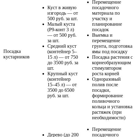
Перемещение
Куст в живую
посадочного
изгородь — от
материала по
500 руб. за шт.
участку и
Малый куста
планирование
(Р9-конт 3 л)
посадок
— от 500 руб.
Выемка и
за шт.
перемещение
Средний куст
грунта, подготовка
Посадка
(контейнер 5–
ямы под посадку
кустарников
15 л) — от 750
Посадка растения с
до 3500 руб. за
корнеобразующим
шт.
стимулятором
Крупный куст
роста корней
(контейнер
Одноразовый
15–45 л) — от
полив после
3500 до 6500
посадки,
руб. за шт.
формирование
поливочного
кольца и установка
растяжек (при
необходимости)
Перемещение
Дерево (до 200
посадочного