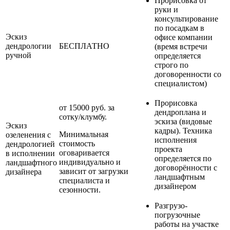
Прорисовка от
руки и
консультирование
по посадкам в
Эскиз
офисе компании
дендрологии
БЕСПЛАТНО
(время встречи
ручной
определяется
строго по
договоренности со
специалистом)
Прорисовка
от 15000 руб. за
дендроплана и
сотку/клумбу.
эскиза (видовые
Эскиз
кадры). Техника
Минимальная
озеленения с
исполнения
стоимость
дендрологией
проекта
оговаривается
в исполнении
определяется по
индивидуально и
ландшафтного
договорённости с
зависит от загрузки
дизайнера
ландшафтным
специалиста и
дизайнером
сезонности.
Разгрузо-
погрузочные
работы на участке