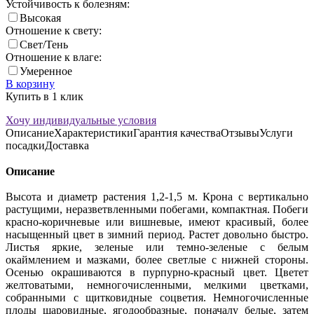
Устойчивость к болезням:
Высокая
Отношение к свету:
Свет/Тень
Отношение к влаге:
Умеренное
В корзину
Купить в 1 клик
Хочу индивидуальные условия
Описание
Характеристики
Гарантия качества
Отзывы
Услуги
посадки
Доставка
Описание
Высота и диаметр растения 1,2-1,5 м. Крона с вертикально
растущими, неразветвленными побегами, компактная. Побеги
красно-коричневые или вишневые, имеют красивый, более
насыщенный цвет в зимний период. Растет довольно быстро.
Листья яркие, зеленые или темно-зеленые с белым
окаймлением и мазками, более светлые с нижней стороны.
Осенью окрашиваются в пурпурно-красный цвет. Цветет
желтоватыми, немногочисленными, мелкими цветками,
собранными с щитковидные соцветия. Немногочисленные
плоды шаровидные, ягодообразные, поначалу белые, затем