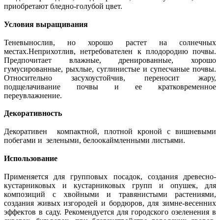
приобретают бледно-голубой цвет.
Условия выращивания
Теневынослив, но хорошо растет на солнечных
местах.
Неприхотлив, нетребователен к плодородию почвы.
Предпочитает влажные, дренированные, хорошо
гумусированные, рыхлые, суглинистые и супесчаные почвы.
Относительно засухоустойчив, переносит жару,
подщелачивание почвы и ее кратковременное
переувлажнение.
Декоративность
Декоративен компактной, плотной кроной с вишневыми
побегами и зелеными, белоокаймленными листьями.
Использование
Применяется для групповых посадок, создания древесно-
кустарниковых и кустарниковых групп и опушек, для
композиций с хвойными и травянистыми растениями,
создания живых изгородей и бордюров, для зимне-весенних
эффектов в саду. Рекомендуется для городского озеленения в