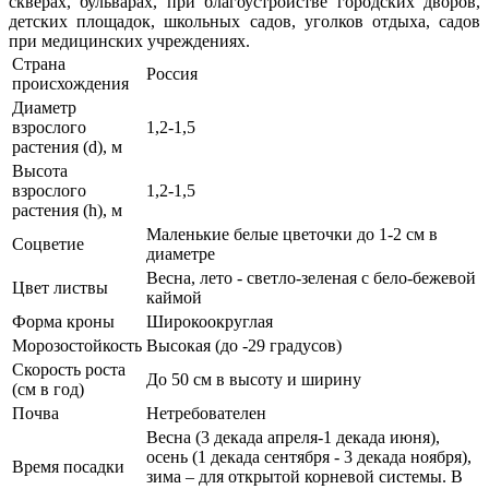
скверах, бульварах, при благоустройстве городских дворов,
детских площадок, школьных садов, уголков отдыха, садов
при медицинских учреждениях.
Страна
Россия
происхождения
Диаметр
взрослого
1,2-1,5
растения (d), м
Высота
взрослого
1,2-1,5
растения (h), м
Маленькие белые цветочки до 1-2 см в
Соцветие
диаметре
Весна, лето - светло-зеленая с бело-бежевой
Цвет листвы
каймой
Форма кроны
Широкоокруглая
Морозостойкость
Высокая (до -29 градусов)
Скорость роста
До 50 см в высоту и ширину
(см в год)
Почва
Нетребователен
Весна (3 декада апреля-1 декада июня),
осень (1 декада сентября - 3 декада ноября),
Время посадки
зима – для открытой корневой системы. В