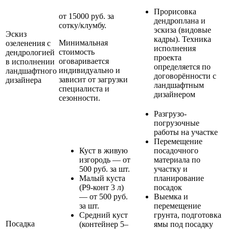
Прорисовка
от 15000 руб. за
дендроплана и
сотку/клумбу.
эскиза (видовые
Эскиз
кадры). Техника
Минимальная
озеленения с
исполнения
стоимость
дендрологией
проекта
оговаривается
в исполнении
определяется по
индивидуально и
ландшафтного
договорённости с
зависит от загрузки
дизайнера
ландшафтным
специалиста и
дизайнером
сезонности.
Разгрузо-
погрузочные
работы на участке
Перемещение
Куст в живую
посадочного
изгородь — от
материала по
500 руб. за шт.
участку и
Малый куста
планирование
(Р9-конт 3 л)
посадок
— от 500 руб.
Выемка и
за шт.
перемещение
Средний куст
грунта, подготовка
Посадка
(контейнер 5–
ямы под посадку