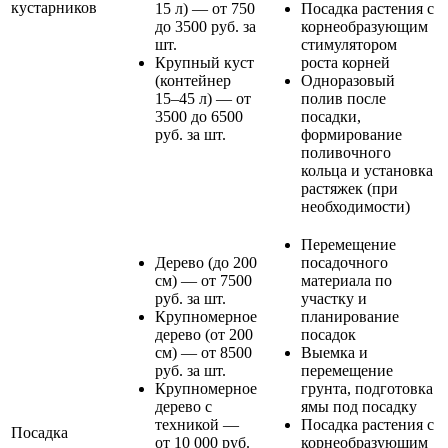
кустарников
15 л) — от 750
Посадка растения с
до 3500 руб. за
корнеобразующим
шт.
стимулятором
Крупный куст
роста корней
(контейнер
Одноразовый
15–45 л) — от
полив после
3500 до 6500
посадки,
руб. за шт.
формирование
поливочного
кольца и установка
растяжек (при
необходимости)
Перемещение
Дерево (до 200
посадочного
см) — от 7500
материала по
руб. за шт.
участку и
Крупномерное
планирование
дерево (от 200
посадок
см) — от 8500
Выемка и
руб. за шт.
перемещение
Крупномерное
грунта, подготовка
дерево с
ямы под посадку
техникой —
Посадка растения с
Посадка
от 10 000 руб.
корнеобразующим