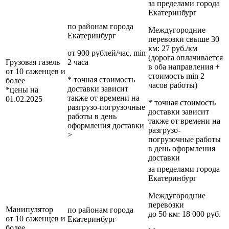
за пределами
города
Екатеринбург
по районам
города
Междугородние
Екатеринбург
перевозки
свыше 30
км
: 27 руб./км
от 900 рублей/час, min
(дорога оплачивается
Грузовая газель
2 часа
в оба направления +
от 10 саженцев и
стоимость min 2
* точная стоимость
более
часов работы)
доставки зависит
*цены на
также от времени на
01.02.2025
* точная стоимость
разгрузо-погрузочные
доставки зависит
работы в день
также от времени на
оформления доставки
разгрузо-
>
погрузочные работы
в день оформления
доставки
за пределами
города
Екатеринбург
Междугородние
перевозки
Манипулятор
по районам
города
до 50 км
: 18 000 руб.
от 10 саженцев и
Екатеринбург
более