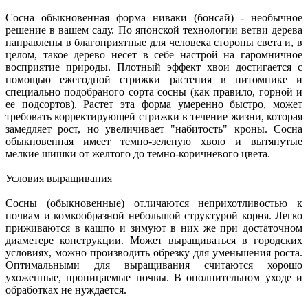
Сосна обыкновенная форма ниваки (бонсай) - необычное
решение в вашем саду. По японской технологии ветви дерева
направлены в благоприятные для человека стороны света и, в
целом, такое дерево несет в себе настрой на гаромничное
восприятие природы. Плотный эффект хвои достигается с
помощью ежегодной стрижки растения в питомнике и
специально подобраного сорта сосны (как правило, горной и
ее подсортов). Растет эта форма умеренно быстро, может
требовать корректирующей стрижки в течение жизни, которая
замедляет рост, но увеличивает "набитость" кроны. Сосна
обыкновенная имеет темно-зеленую хвою и вытянутые
мелкие шишки от желтого до темно-коричневого цвета.
Условия выращивания
Сосны (обыкновенные) отличаются неприхотливостью к
почвам и комкообразной небольшой структурой корня. Легко
приживаются в кашпо и зимуют в них же при достаточном
диаметере конструкции. Может выращиваться в городских
условиях, можно производить обрезку для уменьшения роста.
Оптимальными для выращивания считаются хорошо
ухоженные, проницаемые почвы. В ополнительном уходе и
обработках не нуждается.