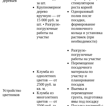
деревьев
за шт.
стимулятором
Крупномерное
роста корней
дерево
Одноразовый
вручную — от
полив после
15 000 руб. за
посадки,
шт. • Разгрузо-
формирование
погрузочные
поливочного
работы на
кольца и установка
участке
растяжек (при
необходимости)
Разгрузо-
погрузочные
работы на участке
Перемещение
посадочного
Клумба из
материала по
однолетних
участку и
цветов — от
планирование
2500 руб. за
посадок
кв. м.
Выемка и
Устройство
Клумба из
перемещение
цветников
многолетних
грунта, подготовка
цветов — от
ямы под посадку
3500 руб. за
Посадка растений с