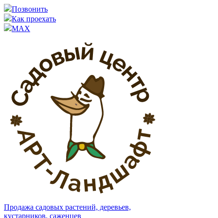
Позвонить
Как проехать
MAX
Продажа садовых растений, деревьев,
кустарников, саженцев