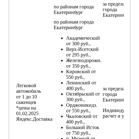
за пределами
по районам
города
города
Екатеринбург
Екатеринбург
по районам
города
Екатеринбург
Академический
от 300 руб.,
Верх-Исетский
от 295 руб.,
Железнодорожн.
от 350 руб.,
Кировский от
550 руб.,
Ленинский от
Легковой
400 руб.,
за пределами
автомобиль
Октябрьский от
города
от 1 до 10
300 руб.,
Екатеринбург
саженцев
Орджоникидз.
*цены на
Индивидуальны
от 550 руб.,
01.02.2025
расчет и условия
Чкаловский от
Яндекс.Доставка
400 руб.,
Большой Исток
от 750 руб.,
п. Медный от