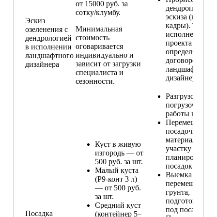
от 15000 руб. за
дендроплана и
сотку/клумбу.
эскиза (видовы
Эскиз
кадры). Техник
Минимальная
озеленения с
исполнения
стоимость
дендрологией
проекта
оговаривается
в исполнении
определяется п
индивидуально и
ландшафтного
договорённост
зависит от загрузки
дизайнера
ландшафтным
специалиста и
дизайнером
сезонности.
Разгрузо-
погрузочные
работы на учас
Перемещение
посадочного
материала по
Куст в живую
участку и
изгородь — от
планирование
500 руб. за шт.
посадок
Малый куста
Выемка и
(Р9-конт 3 л)
перемещение
— от 500 руб.
грунта,
за шт.
подготовка ям
Средний куст
под посадку
Посадка
(контейнер 5–