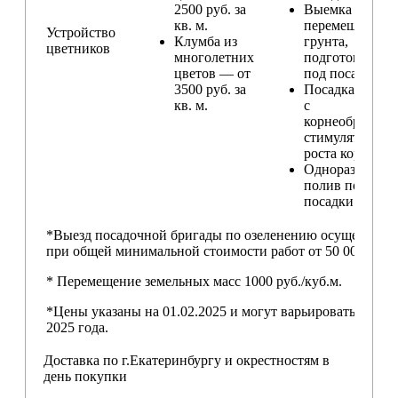
2500 руб. за
Выемка и
кв. м.
перемещение
Устройство
Клумба из
грунта,
цветников
многолетних
подготовка ям
цветов — от
под посадку
3500 руб. за
Посадка расте
кв. м.
с
корнеобразую
стимулятором
роста корней
Одноразовый
полив после
посадки
*Выезд посадочной бригады по озеленению осуществляе
при общей минимальной стоимости работ от 50 000,00 ру
* Перемещение земельных масс 1000 руб./куб.м.
*Цены указаны на 01.02.2025 и могут варьироваться пос
2025 года.
Доставка по г.Екатеринбургу и окрестностям в
день покупки