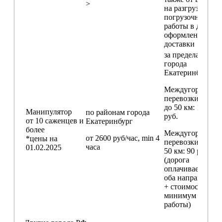
>
на разгрузо-
погрузочные
работы в день
оформления
доставки
за пределами
города
Екатеринбург
Междугородние
перевозки
до 50 км
: 18 000
Манипулятор
по районам
города
руб.
от 10 саженцев и
Екатеринбург
более
Междугородние
от 2600 руб/час, min 4
*цены на
перевозки
свыш
часа
01.02.2025
50 км
: 90 руб./км
(дорога
оплачивается в
оба направления
+ стоимость
минимум 4 часо
работы)