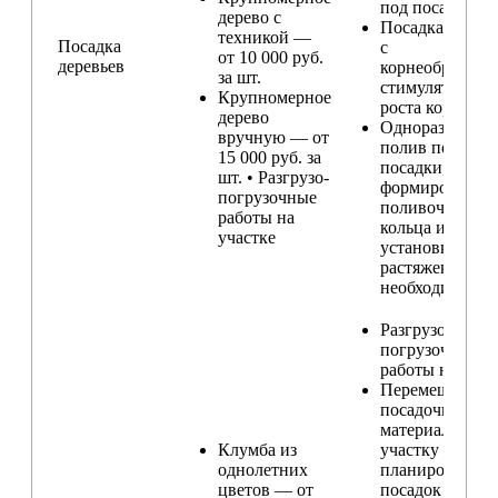
под посадку
дерево с
Посадка расте
техникой —
Посадка
с
от 10 000 руб.
деревьев
корнеобразую
за шт.
стимулятором
Крупномерное
роста корней
дерево
Одноразовый
вручную — от
полив после
15 000 руб. за
посадки,
шт. • Разгрузо-
формирование
погрузочные
поливочного
работы на
кольца и
участке
установка
растяжек (при
необходимости
Разгрузо-
погрузочные
работы на учас
Перемещение
посадочного
материала по
Клумба из
участку и
однолетних
планирование
цветов — от
посадок