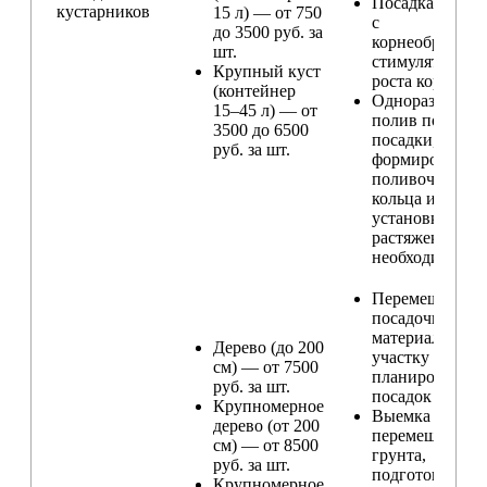
Посадка расте
кустарников
15 л) — от 750
с
до 3500 руб. за
корнеобразую
шт.
стимулятором
Крупный куст
роста корней
(контейнер
Одноразовый
15–45 л) — от
полив после
3500 до 6500
посадки,
руб. за шт.
формирование
поливочного
кольца и
установка
растяжек (при
необходимости
Перемещение
посадочного
материала по
Дерево (до 200
участку и
см) — от 7500
планирование
руб. за шт.
посадок
Крупномерное
Выемка и
дерево (от 200
перемещение
см) — от 8500
грунта,
руб. за шт.
подготовка ям
Крупномерное