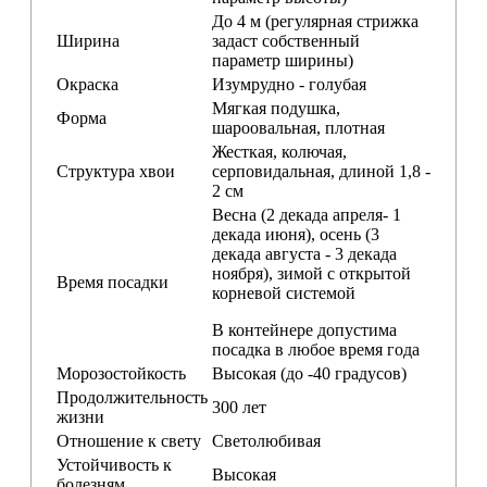
До 4 м (регулярная стрижка
Ширина
задаст собственный
параметр ширины)
Окраска
Изумрудно - голубая
Мягкая подушка,
Форма
шароовальная, плотная
Жесткая, колючая,
Структура хвои
серповидальная, длиной 1,8 -
2 см
Весна (2 декада апреля- 1
декада июня), осень (3
декада августа - 3 декада
ноября), зимой с открытой
Время посадки
корневой системой
В контейнере допустима
посадка в любое время года
Морозостойкость
Высокая (до -40 градусов)
Продолжительность
300 лет
жизни
Отношение к свету
Светолюбивая
Устойчивость к
Высокая
болезням