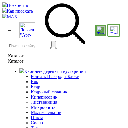
Позвонить
Как проехать
MAX
Каталог
Каталог
Хвойные деревья и кустарники
Бонсаи. Изгороди-Блоки
Ель
Кедр
Кедровый стланик
Кипарисовик
Лиственница
Микробиота
Можжевельник
Пихта
Сосна
Туя