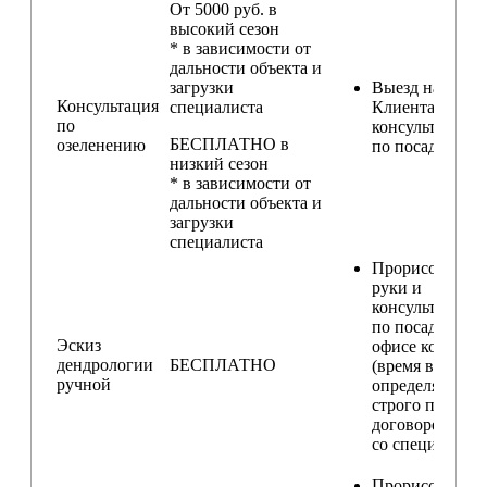
От 5000 руб. в
высокий сезон
* в зависимости от
дальности объекта и
загрузки
Выезд на участ
Консультация
специалиста
Клиента для
по
консультирова
БЕСПЛАТНО в
озеленению
по посадкам
низкий сезон
* в зависимости от
дальности объекта и
загрузки
специалиста
Прорисовка от
руки и
консультирова
по посадкам в
Эскиз
офисе компани
дендрологии
БЕСПЛАТНО
(время встречи
ручной
определяется
строго по
договоренност
со специалисто
Прорисовка