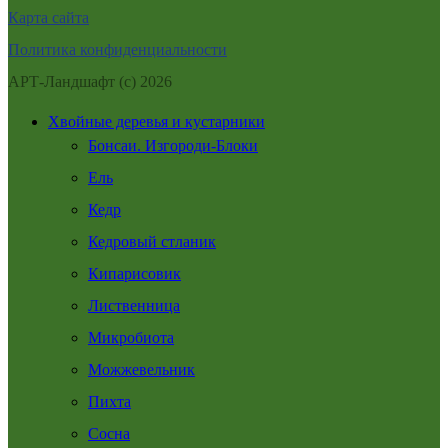
Карта сайта
Политика конфиденциальности
АРТ-Ландшафт (с) 2026
Хвойные деревья и кустарники
Бонсаи. Изгороди-Блоки
Ель
Кедр
Кедровый стланик
Кипарисовик
Лиственница
Микробиота
Можжевельник
Пихта
Сосна