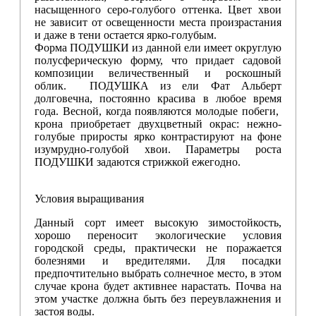
насыщенного серо-голубого оттенка. Цвет хвои
не зависит от освещенности места произрастания
и даже в тени остается ярко-голубым.
Форма ПОДУШКИ из данной ели имеет округлую
полусферическую форму, что придает садовой
композиции величественный и роскошный
облик. ПОДУШКА из ели Фат Альберт
долговечна, постоянно красива в любое время
года. Весной, когда появляются молодые побеги,
крона приобретает двухцветный окрас: нежно-
голубые приросты ярко контрастируют на фоне
изумрудно-голубой хвои. Параметры роста
ПОДУШКИ задаются стрижкой ежегодно.
Условия выращивания
Данный сорт имеет высокую зимостойкость,
хорошо переносит экологические условия
городской среды, практически не поражается
болезнями и вредителями. Для посадки
предпочтительно выбрать солнечное место, в этом
случае крона будет активнее нарастать. Почва на
этом участке должна быть без переувлажнения и
застоя воды.