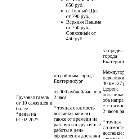
650 руб.,
п. Горный Щит
от 790 руб.,
Верхняя Пышма
от 750 руб.,
Совхозный от
450 руб.
за пределами
города
Екатеринбург
Междугородние
по районам
города
перевозки
свыш
Екатеринбург
30 км
: 27 руб./км
(дорога
от 900 рублей/час, min
оплачивается в
Грузовая газель
2 часа
оба направления
от 10 саженцев и
+ стоимость min
* точная стоимость
более
2 часов работы)
доставки зависит
*цены на
также от времени на
01.02.2025
* точная
разгрузо-погрузочные
стоимость
работы в день
доставки зависи
оформления доставки
также от времен