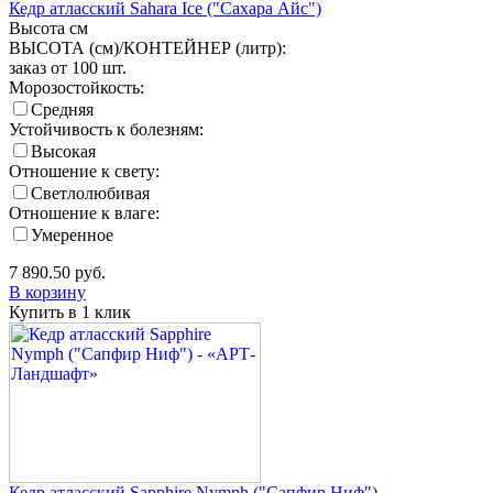
Кедр атласский Sahara Ice ("Сахара Айс")
Высота
см
ВЫСОТА (см)/КОНТЕЙНЕР (литр):
заказ от 100 шт.
Морозостойкость:
Средняя
Устойчивость к болезням:
Высокая
Отношение к свету:
Светлолюбивая
Отношение к влаге:
Умеренное
7 890.50
руб.
В корзину
Купить в 1 клик
Кедр атласский Sapphire Nymph ("Сапфир Ниф")